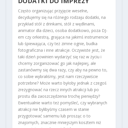
DODATKI DO IMPREZY
Często organizując przyjęcie weselne,
decydujemy się na różnego rodzaju dodatki, na
przykład stół z drinkami, stół z wędlinami,
animator dla dzieci, osoba dodatkowo, poza DJ-
em czy orkiestrą, grająca na jakimś instrumencie
lub śpiewająca, czy też zimne ognie, budka
fotograficzna i inne atrakcje. Oczywiste jest, że
taki dzień powinien wydarzyć się raz w życiu i
chcemy zorganizować go jak najlepiej, ale
zastanówmy się dwa razy, czy aby na pewno to,
co sobie wybraliśmy, jest nam rzeczywiście
potrzebne? Może warto byłoby jednak z czegoś
zrezygnować na rzecz innych atrakcji lub po
prostu dla zaoszczędzenia trochę pieniędzy?
Ewentualnie warto też pomyśleć, czy wybranych
atrakcji nie bylibyśmy czasem w stanie
przygotować samemu lub prosząc o to
znajomych, znacznie mniejszym kosztem niż