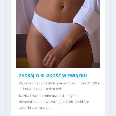
ZADBAJ O BLISKOŚĆ W ZWIĄZKU
Wysłany przez
przegladsuplementow.pl
|
paź 21, 2019
|
Uroda i moda
|
Każda historia miłosna jest jedyna i
niepowtarzalna w swojej historii. Niektóre
związki zaczynają...