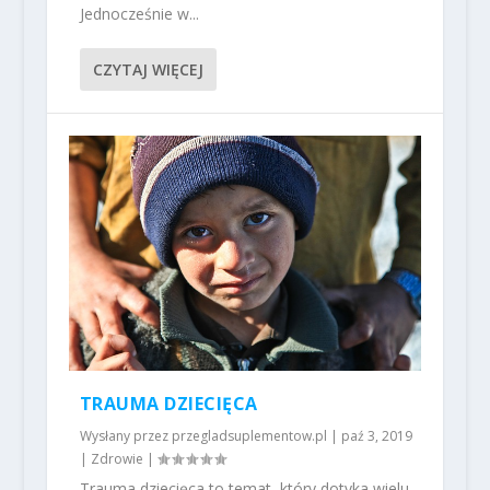
Jednocześnie w...
CZYTAJ WIĘCEJ
TRAUMA DZIECIĘCA
Wysłany przez
przegladsuplementow.pl
|
paź 3, 2019
|
Zdrowie
|
Trauma dziecięca to temat, który dotyka wielu