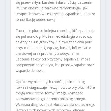
się przewlekłym kaszlem i dusznością. Leczenie
POChP obejmuje zarówno farmakologię, jak i
terapię tlenową w cięższych przypadkach, a także
rehabilitację oddechową.
Zapalenie płuc to kolejna choroba, którą zajmuje
się pulmonolog. Może mieć etiologię wirusową,
bakteryjną lub grzybiczą. Objawy zapalenia płuc
często obejmują gorączkę, kaszel, ból w klatce
piersiowej oraz problemy z oddychaniem.
Leczenie zależy od przyczyny zapalenia i może
obejmować antybiotyki, leki przeciwzapalne oraz
wsparcie tlenowe.
Oprócz wymienionych chorób, pulmonolog
również diagnozuje i leczy nowotwory płuc, które
mogą mieć różne formy i mogą wymagać
zaawansowanego leczenia onkologicznego.
Wczesna diagnoza jest kluczowa dla skutecznego
leczenia tych poważnych schorzeń, dlatego