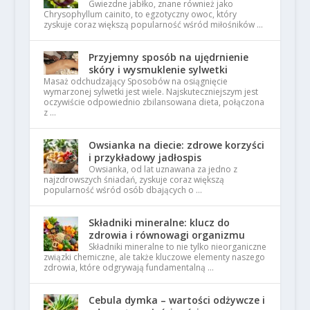
Gwiezdne jabłko, znane również jako
Chrysophyllum cainito, to egzotyczny owoc, który
zyskuje coraz większą popularność wśród miłośników …
Przyjemny sposób na ujędrnienie
skóry i wysmuklenie sylwetki
Masaż odchudzający Sposobów na osiągnięcie
wymarzonej sylwetki jest wiele. Najskuteczniejszym jest
oczywiście odpowiednio zbilansowana dieta, połączona
z …
Owsianka na diecie: zdrowe korzyści
i przykładowy jadłospis
Owsianka, od lat uznawana za jedno z
najzdrowszych śniadań, zyskuje coraz większą
popularność wśród osób dbających o …
Składniki mineralne: klucz do
zdrowia i równowagi organizmu
Składniki mineralne to nie tylko nieorganiczne
związki chemiczne, ale także kluczowe elementy naszego
zdrowia, które odgrywają fundamentalną …
Cebula dymka – wartości odżywcze i