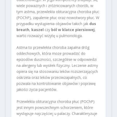
wiele poważnych i zróżnicowanych chorób, w
tym astma, przewlekła obturacyjna choroba płuc
(POChP), zapalenie płuc oraz nowotwory płuc. W
przypadku wystąpienia objawów takich jak
dus
breath
,
kaszel
czy
ból w klatce piersiowej
,
warto rozważyć wizytę u pulmonologa.
Astma to przewlekła choroba zapalna dróg
oddechowych, która może prowadzić do
epizodów duszności, szczególnie w odpowiedzi
na alergeny lub wysiłek fizyczny. Leczenie astmy
opiera się na stosowaniu leków rozszerzających
oskrzela oraz leków przeciwzapalnych, co
pozwala na kontrolowanie objawów i poprawę
jakości życia pacjentów.
Przewlekła obturacyjna choroba płuc (POChP)
jest innym powszechnym schorzeniem, które
występuje najczęściej u palaczy. Charakteryzuje