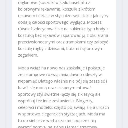
raglanowe (koszulki w stylu baseballu z
kolorowymi rękawami), koszulki z krótkim
rękawem i detale w stylu dżerseju, takie jak cyfry
dodają całości sportowego wyglądu. Możesz
również zdecydować się na sukienkę typu body z
koszulką bez rękawów i sparować ją z okularami
przeciwsłonecznymi oraz trampkami czy założyć
koszulę rugby z dżinsami, butami i sportowym
zegarkiem.
Moda wciąż na nowo nas zaskakuje i pokazuje
że sztampowe rozwiązania dawno odeszły w
niepamięć Dlatego właśnie nie bój się zaszaleć i
bawić się modą oraz eksperymentować.
Sportowy styl świetnie łączy się z klasyką ale
wypróbuj też inne zestawienia, Blogerzy,
celebryci i modelki, często pojawiają się a ulicach
w sportowo eleganckich stylizacjach. Moda ma
to do siebie że warto czasami poprzez nią
wyrazić pomysł na siebie i łamać streotypy.