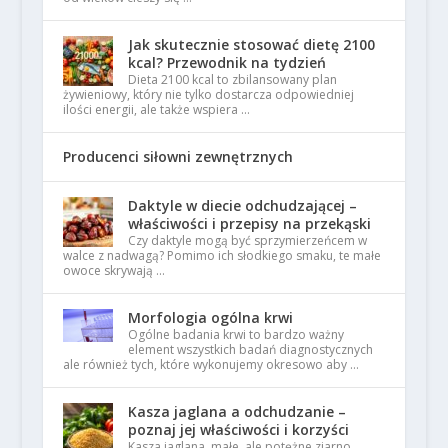
Jak skutecznie stosować dietę 2100
kcal? Przewodnik na tydzień
Dieta 2100 kcal to zbilansowany plan
żywieniowy, który nie tylko dostarcza odpowiedniej
ilości energii, ale także wspiera …
Producenci siłowni zewnętrznych
Daktyle w diecie odchudzającej –
właściwości i przepisy na przekąski
Czy daktyle mogą być sprzymierzeńcem w
walce z nadwagą? Pomimo ich słodkiego smaku, te małe
owoce skrywają …
Morfologia ogólna krwi
Ogólne badania krwi to bardzo ważny
element wszystkich badań diagnostycznych
ale również tych, które wykonujemy okresowo aby …
Kasza jaglana a odchudzanie –
poznaj jej właściwości i korzyści
Kasza jaglana, małe, ale potężne ziarno,