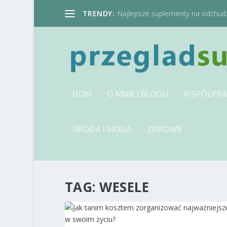
TRENDY:
Najlepsze suplementy na odchudzan
DOM
O MNIE I BLOGU
WSPÓŁPRA
URODA I MODA
ZDROWIE
TAG:
WESELE