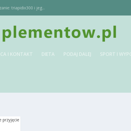
ie: triapidix300 i jeg...
CA I KONTAKT
DIETA
PODAJ DALEJ
SPORT I WYP