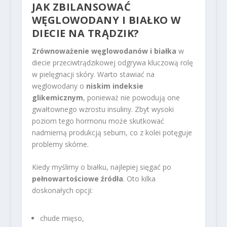
JAK ZBILANSOWAĆ
WĘGLOWODANY I BIAŁKO W
DIECIE NA TRĄDZIK?
Zrównoważenie węglowodanów i białka
w
diecie przeciwtrądzikowej odgrywa kluczową rolę
w pielęgnacji skóry. Warto stawiać na
węglowodany o
niskim indeksie
glikemicznym
, ponieważ nie powodują one
gwałtownego wzrostu insuliny. Zbyt wysoki
poziom tego hormonu może skutkować
nadmierną produkcją sebum, co z kolei potęguje
problemy skórne.
Kiedy myślimy o białku, najlepiej sięgać po
pełnowartościowe źródła
. Oto kilka
doskonałych opcji:
chude mięso,