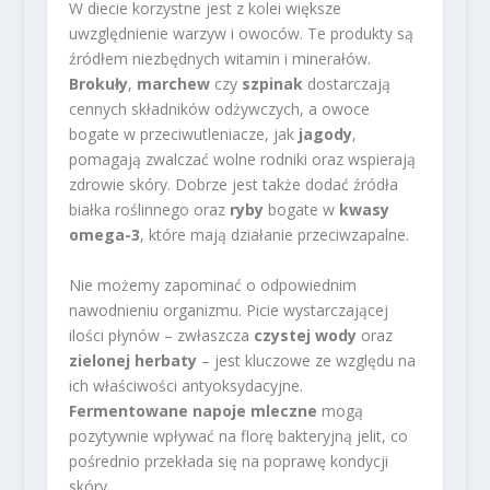
W diecie korzystne jest z kolei większe
uwzględnienie warzyw i owoców. Te produkty są
źródłem niezbędnych witamin i minerałów.
Brokuły
,
marchew
czy
szpinak
dostarczają
cennych składników odżywczych, a owoce
bogate w przeciwutleniacze, jak
jagody
,
pomagają zwalczać wolne rodniki oraz wspierają
zdrowie skóry. Dobrze jest także dodać źródła
białka roślinnego oraz
ryby
bogate w
kwasy
omega-3
, które mają działanie przeciwzapalne.
Nie możemy zapominać o odpowiednim
nawodnieniu organizmu. Picie wystarczającej
ilości płynów – zwłaszcza
czystej wody
oraz
zielonej herbaty
– jest kluczowe ze względu na
ich właściwości antyoksydacyjne.
Fermentowane napoje mleczne
mogą
pozytywnie wpływać na florę bakteryjną jelit, co
pośrednio przekłada się na poprawę kondycji
skóry.