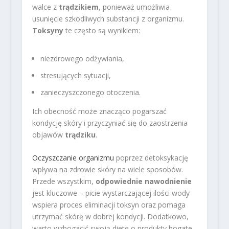
walce z
trądzikiem
, ponieważ umożliwia
usunięcie szkodliwych substancji z organizmu.
Toksyny
te często są wynikiem:
niezdrowego odżywiania,
stresujących sytuacji,
zanieczyszczonego otoczenia.
Ich obecność może znacząco pogarszać
kondycję skóry i przyczyniać się do zaostrzenia
objawów
trądziku
.
Oczyszczanie organizmu
poprzez detoksykację
wpływa na zdrowie skóry na wiele sposobów.
Przede wszystkim,
odpowiednie nawodnienie
jest kluczowe – picie wystarczającej ilości wody
wspiera proces eliminacji toksyn oraz pomaga
utrzymać skórę w dobrej kondycji. Dodatkowo,
warto wzbogacić swoją dietę o produkty bogate