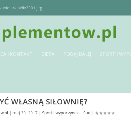
ie: triapidix300 i jeg...
CA I KONTAKT
DIETA
PODAJ DALEJ
SPORT I WYP
ŻYĆ WŁASNĄ SIŁOWNIĘ?
w.pl
|
maj 30, 2017
|
Sport i wypoczynek
|
0
|