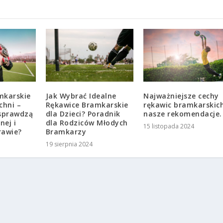
mkarskie
Jak Wybrać Idealne
Najważniejsze cechy
chni –
Rękawice Bramkarskie
rękawic bramkarskic
 sprawdzą
dla Dzieci? Poradnik
nasze rekomendacje.
nej i
dla Rodziców Młodych
15 listopada 2024
rawie?
Bramkarzy
19 sierpnia 2024