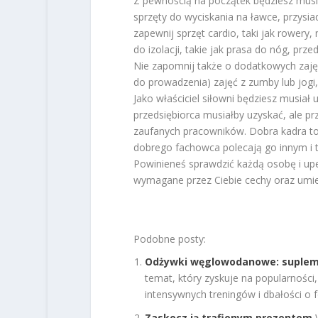
Z pewnością na początek będziesz musi
sprzęty do wyciskania na ławce, przysia
zapewnij sprzęt cardio, taki jak rowery
do izolacji, takie jak prasa do nóg, przed
Nie zapomnij także o dodatkowych zajęci
do prowadzenia) zajęć z zumby lub jogi, 
Jako właściciel siłowni będziesz musiał 
przedsiębiorca musiałby uzyskać, ale p
zaufanych pracowników. Dobra kadra to k
dobrego fachowca polecają go innym i 
Powinieneś sprawdzić każdą osobę i upe
wymagane przez Ciebie cechy oraz umie
Podobne posty:
Odżywki węglowodanowe: supleme
temat, który zyskuje na popularności
intensywnych treningów i dbałości o f
Zaskocz ją trafionym prezentem