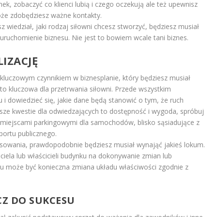
ek, zobaczyć co klienci lubią i czego oczekują ale też upewnisz
 może zdobędziesz ważne kontakty.
sz wiedział, jaki rodzaj siłowni chcesz stworzyć, będziesz musiał
 uruchomienie biznesu. Nie jest to bowiem wcale tani biznes.
IZACJĘ
kluczowym czynnikiem w biznesplanie, który będziesz musiał
sto kluczowa dla przetrwania siłowni. Przede wszystkim
i dowiedzieć się, jakie dane będą stanowić o tym, że ruch
jsze kwestie dla odwiedzających to dostępność i wygoda, spróbuj
z miejscami parkingowymi dla samochodów, blisko sąsiadujące z
portu publicznego.
nsowania, prawdopodobnie będziesz musiał wynająć jakieś lokum.
ciela lub właścicieli budynku na dokonywanie zmian lub
u może być konieczna zmiana układu właściwości zgodnie z
CZ DO SUKCESU