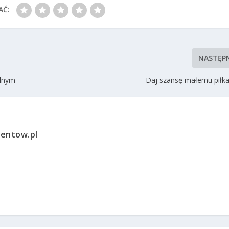
AĆ:
NASTĘP
alnym
Daj szansę małemu piłk
entow.pl