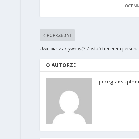
OCENI
POPRZEDNI
Uwielbiasz aktywność? Zostań trenerem person
O AUTORZE
przegladsuplem