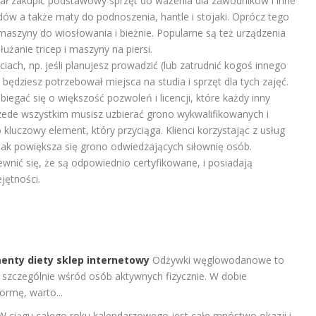
ał zakupić podstawowy sprzęt do ważenia dla zawodników i inne
dów a także maty do podnoszenia, hantle i stojaki. Oprócz tego
, maszyny do wiosłowania i bieżnie. Popularne są też urządzenia
łużanie tricep i maszyny na piersi.
ach, np. jeśli planujesz prowadzić (lub zatrudnić kogoś innego
będziesz potrzebował miejsca na studia i sprzęt dla tych zajęć.
ubiegać się o większość pozwoleń i licencji, które każdy inny
rzede wszystkim musisz uzbierać grono wykwalifikowanych i
luczowy element, który przyciąga. Klienci korzystając z usług
tak powiększa się grono odwiedzających siłownię osób.
wnić się, że są odpowiednio certyfikowane, i posiadają
jętności.
nty diety sklep internetowy
Odżywki węglowodanowe to
, szczególnie wśród osób aktywnych fizycznie. W dobie
ormę, warto...
W ciągu całego roku kalendarzowego jest całe mnóstwo okazji i