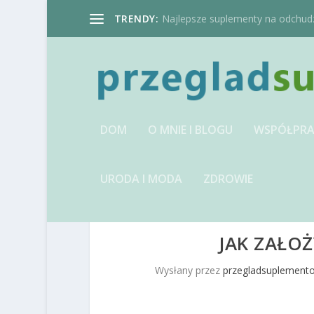
TRENDY:
Najlepsze suplementy na odchudzan
DOM
O MNIE I BLOGU
WSPÓŁPRA
URODA I MODA
ZDROWIE
JAK ZAŁO
Wysłany przez
przegladsuplemento