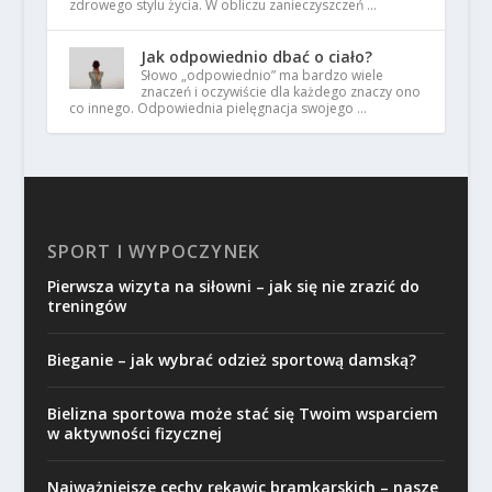
zdrowego stylu życia. W obliczu zanieczyszczeń …
Jak odpowiednio dbać o ciało?
Słowo „odpowiednio” ma bardzo wiele
znaczeń i oczywiście dla każdego znaczy ono
co innego. Odpowiednia pielęgnacja swojego …
SPORT I WYPOCZYNEK
Pierwsza wizyta na siłowni – jak się nie zrazić do
treningów
Bieganie – jak wybrać odzież sportową damską?
Bielizna sportowa może stać się Twoim wsparciem
w aktywności fizycznej
Najważniejsze cechy rękawic bramkarskich – nasze