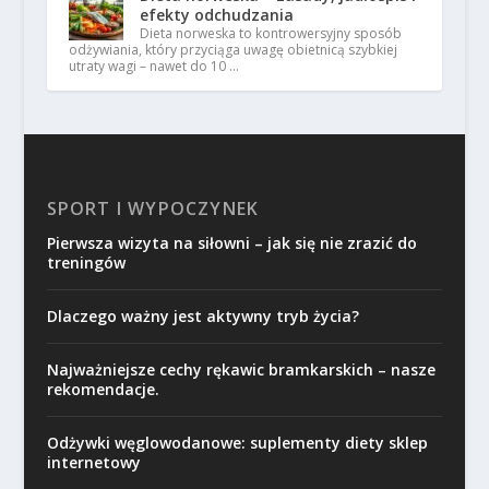
efekty odchudzania
Dieta norweska to kontrowersyjny sposób
odżywiania, który przyciąga uwagę obietnicą szybkiej
utraty wagi – nawet do 10 …
SPORT I WYPOCZYNEK
Pierwsza wizyta na siłowni – jak się nie zrazić do
treningów
Dlaczego ważny jest aktywny tryb życia?
Najważniejsze cechy rękawic bramkarskich – nasze
rekomendacje.
Odżywki węglowodanowe: suplementy diety sklep
internetowy