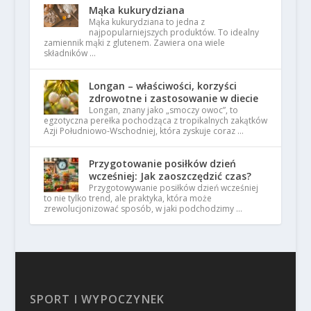
Mąka kukurydziana
Mąka kukurydziana to jedna z
najpopularniejszych produktów. To idealny
zamiennik mąki z glutenem. Zawiera ona wiele
składników …
Longan – właściwości, korzyści
zdrowotne i zastosowanie w diecie
Longan, znany jako „smoczy owoc”, to
egzotyczna perełka pochodząca z tropikalnych zakątków
Azji Południowo-Wschodniej, która zyskuje coraz …
Przygotowanie posiłków dzień
wcześniej: Jak zaoszczędzić czas?
Przygotowywanie posiłków dzień wcześniej
to nie tylko trend, ale praktyka, która może
zrewolucjonizować sposób, w jaki podchodzimy …
SPORT I WYPOCZYNEK