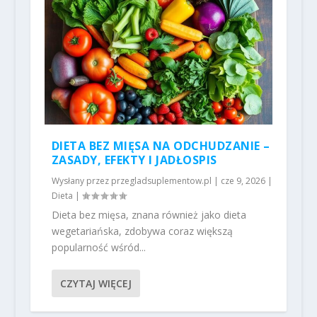
DIETA BEZ MIĘSA NA ODCHUDZANIE –
ZASADY, EFEKTY I JADŁOSPIS
Wysłany przez
przegladsuplementow.pl
|
cze 9, 2026
|
Dieta
|
Dieta bez mięsa, znana również jako dieta
wegetariańska, zdobywa coraz większą
popularność wśród...
CZYTAJ WIĘCEJ