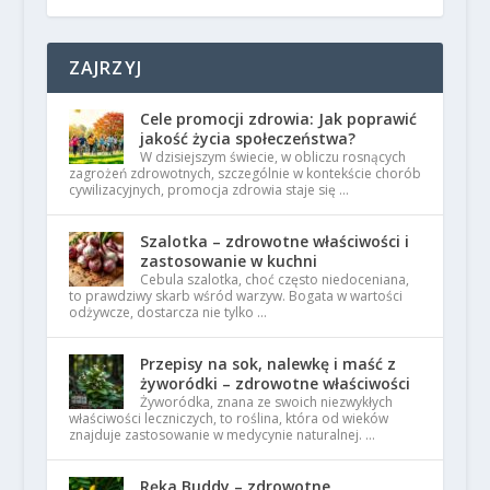
ZAJRZYJ
Cele promocji zdrowia: Jak poprawić
jakość życia społeczeństwa?
W dzisiejszym świecie, w obliczu rosnących
zagrożeń zdrowotnych, szczególnie w kontekście chorób
cywilizacyjnych, promocja zdrowia staje się …
Szalotka – zdrowotne właściwości i
zastosowanie w kuchni
Cebula szalotka, choć często niedoceniana,
to prawdziwy skarb wśród warzyw. Bogata w wartości
odżywcze, dostarcza nie tylko …
Przepisy na sok, nalewkę i maść z
żyworódki – zdrowotne właściwości
Żyworódka, znana ze swoich niezwykłych
właściwości leczniczych, to roślina, która od wieków
znajduje zastosowanie w medycynie naturalnej. …
Ręka Buddy – zdrowotne