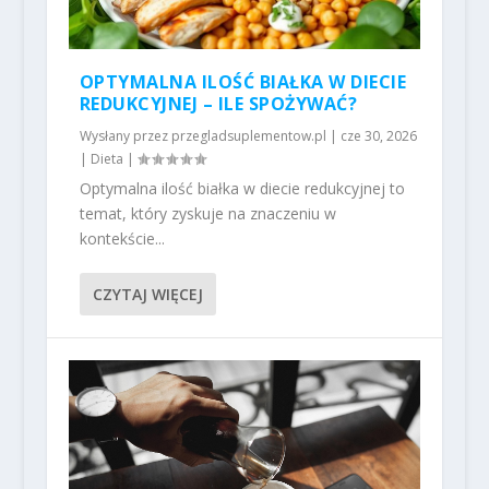
OPTYMALNA ILOŚĆ BIAŁKA W DIECIE
REDUKCYJNEJ – ILE SPOŻYWAĆ?
Wysłany przez
przegladsuplementow.pl
|
cze 30, 2026
|
Dieta
|
Optymalna ilość białka w diecie redukcyjnej to
temat, który zyskuje na znaczeniu w
kontekście...
CZYTAJ WIĘCEJ