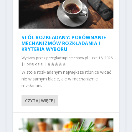
STÓŁ ROZKŁADANY: PORÓWNANIE
MECHANIZMÓW ROZKŁADANIA I
KRYTERIA WYBORU
Wysłany przez
przegladsuplementow.pl
|
cze 16, 2026
|
Podaj dalej
|
W stole rozkładanym największe różnice widać
nie w samym blacie, ale w mechanizmie
rozkładania,...
CZYTAJ WIĘCEJ