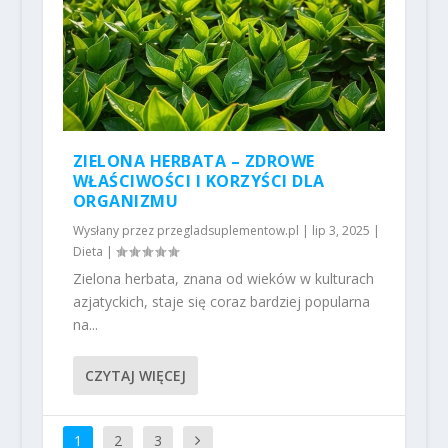
ZIELONA HERBATA – ZDROWE
WŁAŚCIWOŚCI I KORZYŚCI DLA
ORGANIZMU
Wysłany przez
przegladsuplementow.pl
|
lip 3, 2025
|
Dieta
|
Zielona herbata, znana od wieków w kulturach
azjatyckich, staje się coraz bardziej popularna
na...
CZYTAJ WIĘCEJ
1
2
3