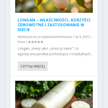
LONGAN – WŁAŚCIWOŚCI, KORZYŚCI
ZDROWOTNE I ZASTOSOWANIE W
DIECIE
Wysłany przez
przegladsuplementow.pl
|
lip 8, 2025
|
Dieta
|
Longan, znany jako „smoczy owoc”, to
egzotyczna perełka pochodząca z tropikalnych...
CZYTAJ WIĘCEJ