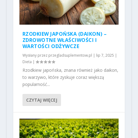
RZODKIEW JAPOŃSKA (DAIKON) –
ZDROWOTNE WŁAŚCIWOŚCI I
WARTOŚCI ODŻYWCZE
Wysłany przez
przegladsuplementow.pl
|
lip 7, 2025
|
Dieta
|
Rzodkiew japońska, znana również jako daikon,
to warzywo, które zyskuje coraz większą
popularność...
CZYTAJ WIĘCEJ