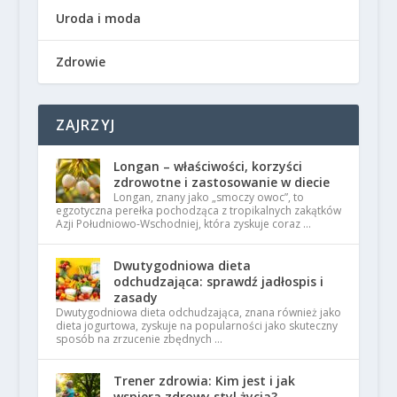
Uroda i moda
Zdrowie
ZAJRZYJ
Longan – właściwości, korzyści
zdrowotne i zastosowanie w diecie
Longan, znany jako „smoczy owoc”, to
egzotyczna perełka pochodząca z tropikalnych zakątków
Azji Południowo-Wschodniej, która zyskuje coraz …
Dwutygodniowa dieta
odchudzająca: sprawdź jadłospis i
zasady
Dwutygodniowa dieta odchudzająca, znana również jako
dieta jogurtowa, zyskuje na popularności jako skuteczny
sposób na zrzucenie zbędnych …
Trener zdrowia: Kim jest i jak
wspiera zdrowy styl życia?