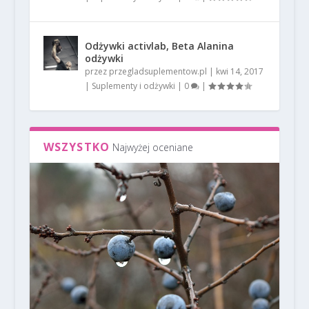
Odżywki activlab, Beta Alanina
odżywki
przez
przegladsuplementow.pl
|
kwi 14, 2017
|
Suplementy i odżywki
|
0
|
WSZYSTKO
Najwyżej oceniane