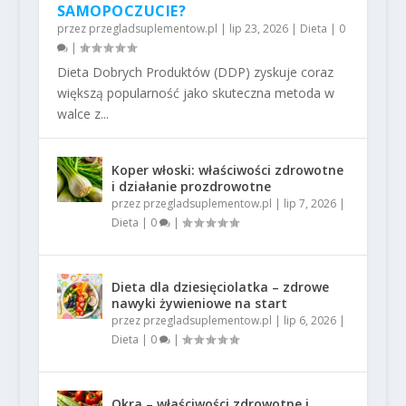
SAMOPOCZUCIE?
przez
przegladsuplementow.pl
|
lip 23, 2026
|
Dieta
|
0
|
Dieta Dobrych Produktów (DDP) zyskuje coraz
większą popularność jako skuteczna metoda w
walce z...
Koper włoski: właściwości zdrowotne
i działanie prozdrowotne
przez
przegladsuplementow.pl
|
lip 7, 2026
|
Dieta
|
0
|
Dieta dla dziesięciolatka – zdrowe
nawyki żywieniowe na start
przez
przegladsuplementow.pl
|
lip 6, 2026
|
Dieta
|
0
|
Okra – właściwości zdrowotne i