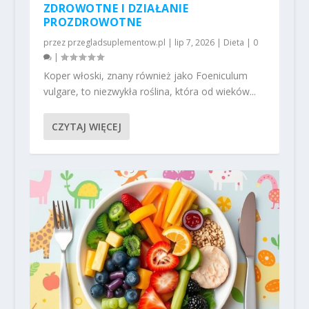
ZDROWOTNE I DZIAŁANIE
PROZDROWOTNE
przez
przegladsuplementow.pl
|
lip 7, 2026
|
Dieta
|
0
|
Koper włoski, znany również jako Foeniculum
vulgare, to niezwykła roślina, która od wieków...
CZYTAJ WIĘCEJ