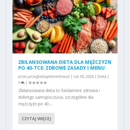
ZBILANSOWANA DIETA DLA MĘŻCZYZN
PO 40-TCE: ZDROWE ZASADY I MENU
przez
przegladsuplementow.pl
|
cze 30, 2026
|
Dieta
|
0
|
Zbilansowana dieta to fundament zdrowia i
dobrego samopoczucia, szczególnie dla
mężczyzn po 40....
CZYTAJ WIĘCEJ