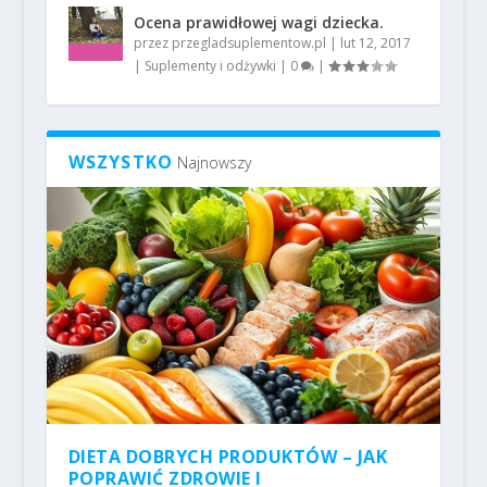
Ocena prawidłowej wagi dziecka.
przez
przegladsuplementow.pl
|
lut 12, 2017
|
Suplementy i odżywki
|
0
|
WSZYSTKO
Najnowszy
DIETA DOBRYCH PRODUKTÓW – JAK
POPRAWIĆ ZDROWIE I