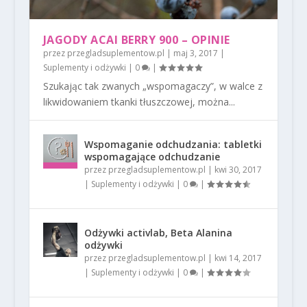
JAGODY ACAI BERRY 900 – OPINIE
przez
przegladsuplementow.pl
|
maj 3, 2017
|
Suplementy i odżywki
|
0
|
Szukając tak zwanych „wspomagaczy”, w walce z
likwidowaniem tkanki tłuszczowej, można...
Wspomaganie odchudzania: tabletki
wspomagające odchudzanie
przez
przegladsuplementow.pl
|
kwi 30, 2017
|
Suplementy i odżywki
|
0
|
Odżywki activlab, Beta Alanina
odżywki
przez
przegladsuplementow.pl
|
kwi 14, 2017
|
Suplementy i odżywki
|
0
|