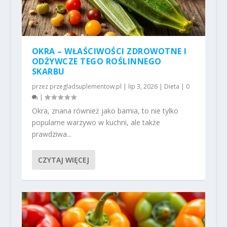
OKRA – WŁAŚCIWOŚCI ZDROWOTNE I
ODŻYWCZE TEGO ROŚLINNEGO
SKARBU
przez
przegladsuplementow.pl
|
lip 3, 2026
|
Dieta
|
0
|
Okra, znana również jako bamia, to nie tylko
popularne warzywo w kuchni, ale także
prawdziwa...
CZYTAJ WIĘCEJ