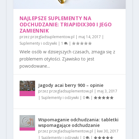
NAJLEPSZE SUPLEMENTY NA
ODCHUDZANIE: TRIAPIDIX300 I JEGO
ZAMIENNIK
przez
przegladsuplementow.pl
|
maj 14, 2017
|
Suplementy i odżywki
|
1
|
Wiele osób w dzisiejszych czasach, zmaga się z
problemem otyłości. Zjawisko to jest
powodowane...
Jagody acai berry 900 – opinie
przez
przegladsuplementow.pl
|
maj 3, 2017
|
Suplementy i odżywki
|
0
|
Wspomaganie odchudzania: tabletki
wspomagające odchudzanie
przez
przegladsuplementow.pl
|
kwi 30, 2017
|
Suplementy i odżywki
|
0
|