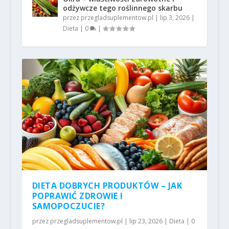
odżywcze tego roślinnego skarbu
przez
przegladsuplementow.pl
|
lip 3, 2026
|
Dieta
|
0
|
DIETA DOBRYCH PRODUKTÓW – JAK
POPRAWIĆ ZDROWIE I
SAMOPOCZUCIE?
przez
przegladsuplementow.pl
|
lip 23, 2026
|
Dieta
|
0