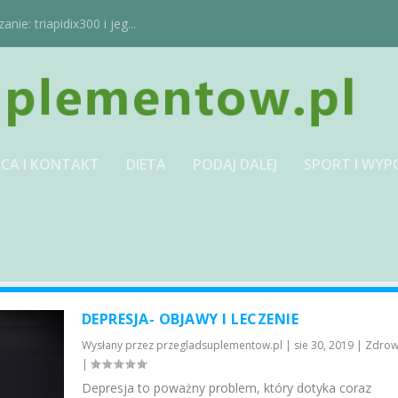
ie: triapidix300 i jeg...
CA I KONTAKT
DIETA
PODAJ DALEJ
SPORT I WYP
DEPRESJA- OBJAWY I LECZENIE
Wysłany przez
przegladsuplementow.pl
|
sie 30, 2019
|
Zdrow
|
Depresja to poważny problem, który dotyka coraz