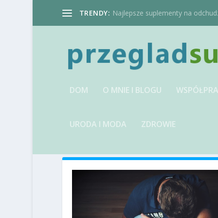
TRENDY:
Najlepsze suplementy na odchudzan
DOM
O MNIE I BLOGU
WSPÓŁPRA
URODA I MODA
ZDROWIE
MIESIĄC:
SIERPIEŃ 2019