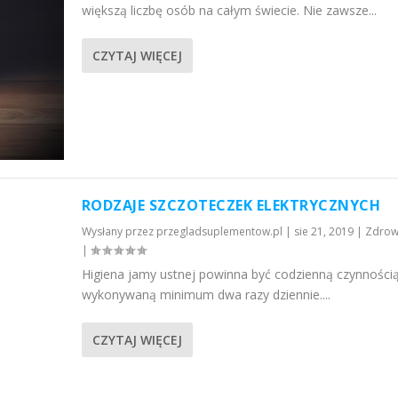
większą liczbę osób na całym świecie. Nie zawsze...
CZYTAJ WIĘCEJ
RODZAJE SZCZOTECZEK ELEKTRYCZNYCH
Wysłany przez
przegladsuplementow.pl
|
sie 21, 2019
|
Zdrow
|
Higiena jamy ustnej powinna być codzienną czynności
wykonywaną minimum dwa razy dziennie....
CZYTAJ WIĘCEJ