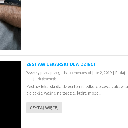
ZESTAW LEKARSKI DLA DZIECI
Wysłany przez
przegladsuplementow.pl
|
sie 2, 2019
|
Podaj
dalej
|
Zestaw lekarski dla dzieci to nie tylko ciekawa zabawka
ale także ważne narzędzie, które może...
CZYTAJ WIĘCEJ