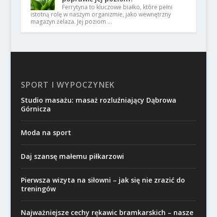
Ferrytyna to kluczowe białko, które pełni
istotną rolę w naszym organizmie, jako wewnętrzny
magazyn żelaza. Jej poziom …
SPORT I WYPOCZYNEK
Studio masażu: masaż rozluźniający Dąbrowa
Górnicza
Moda na sport
Daj szansę małemu piłkarzowi
Pierwsza wizyta na siłowni – jak się nie zrazić do
treningów
Najważniejsze cechy rękawic bramkarskich – nasze