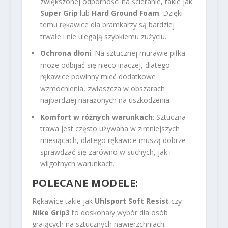
zwiększonej odporności na ścieranie, takie jak
Super Grip
lub
Hard Ground Foam
. Dzięki
temu rękawice dla bramkarzy są bardziej
trwałe i nie ulegają szybkiemu zużyciu.
Ochrona dłoni
: Na sztucznej murawie piłka
może odbijać się nieco inaczej, dlatego
rękawice powinny mieć dodatkowe
wzmocnienia, zwłaszcza w obszarach
najbardziej narażonych na uszkodzenia.
Komfort w różnych warunkach
: Sztuczna
trawa jest często używana w zimniejszych
miesiącach, dlatego rękawice muszą dobrze
sprawdzać się zarówno w suchych, jak i
wilgotnych warunkach.
POLECANE MODELE:
Rękawice takie jak
Uhlsport Soft Resist
czy
Nike Grip3
to doskonały wybór dla osób
grających na sztucznych nawierzchniach.