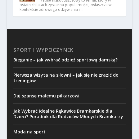
Nabiał niskotłuszczowy to temat, który w
ostatnich latach zyskał na popularności, zwłaszcza w
kontekście zdrowego odżywiania i …
SPORT I WYPOCZYNEK
Bieganie – jak wybrać odzież sportową damską?
Pierwsza wizyta na siłowni – jak się nie zrazić do
treningów
Daj szansę małemu piłkarzowi
Jak Wybrać Idealne Rękawice Bramkarskie dla
Dzieci? Poradnik dla Rodziców Młodych Bramkarzy
Moda na sport