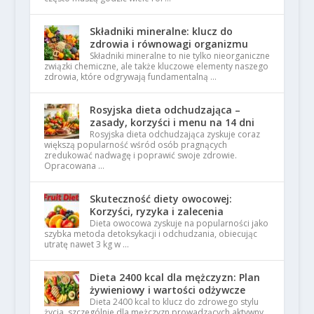
Składniki mineralne: klucz do
zdrowia i równowagi organizmu
Składniki mineralne to nie tylko nieorganiczne
związki chemiczne, ale także kluczowe elementy naszego
zdrowia, które odgrywają fundamentalną …
Rosyjska dieta odchudzająca –
zasady, korzyści i menu na 14 dni
Rosyjska dieta odchudzająca zyskuje coraz
większą popularność wśród osób pragnących
zredukować nadwagę i poprawić swoje zdrowie.
Opracowana …
Skuteczność diety owocowej:
Korzyści, ryzyka i zalecenia
Dieta owocowa zyskuje na popularności jako
szybka metoda detoksykacji i odchudzania, obiecując
utratę nawet 3 kg w …
Dieta 2400 kcal dla mężczyzn: Plan
żywieniowy i wartości odżywcze
Dieta 2400 kcal to klucz do zdrowego stylu
życia, szczególnie dla mężczyzn prowadzących aktywny