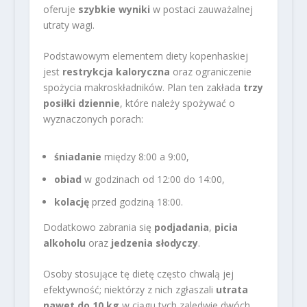
oferuje
szybkie wyniki
w postaci zauważalnej
utraty wagi.
Podstawowym elementem diety kopenhaskiej
jest
restrykcja kaloryczna
oraz ograniczenie
spożycia makroskładników. Plan ten zakłada
trzy
posiłki dziennie
, które należy spożywać o
wyznaczonych porach:
śniadanie
między 8:00 a 9:00,
obiad
w godzinach od 12:00 do 14:00,
kolację
przed godziną 18:00.
Dodatkowo zabrania się
podjadania
,
picia
alkoholu
oraz
jedzenia słodyczy
.
Osoby stosujące tę dietę często chwalą jej
efektywność; niektórzy z nich zgłaszali
utrata
nawet do 10 kg
w ciągu tych zaledwie dwóch