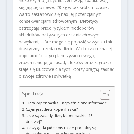
niektórzy mogą być kuszeni wizją spadku wagi
sięgającego nawet 20 kg w tak krótkim czasie,
warto zastanowić się nad jej potencjalnymi
konsekwencjami zdrowotnymi. Dietetycy
ostrzegają przed ryzykiem niedoborów
składników odżywczych oraz niezdrowymi
nawykami, które mogą się pojawić w wyniku tak
drastycznych zmian w diecie. W obliczu rosnącej
popularności tego planu żywieniowego,
zrozumienie jego zasad, efektów oraz zagrożeń
staje się kluczowe dla tych, którzy pragną zadbać
o swoje zdrowie i sylwetkę.
Spis treści
Dieta kopenhaska – najważniejsze informacje
Czym jest dieta kopenhaska?
Jakie są zasady diety kopenhaskiej 13
dniowej?
Jak wygląda jadłospis i jakie produkty są
dozwolone na diecie kopenhaskiej?