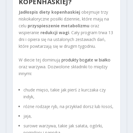
KOPENHASKIEJ?
Jadłospis diety kopenhaskiej
obejmuje trzy
niskokaloryczne posiłki dziennie, które mają na
celu
przyspieszenie metabolizmu
oraz
wspieranie
redukcji wagi
. Cały program trwa 13
dni i opiera się na ustalonych zestawach dań,
które powtarzają się w drugim tygodniu.
W diecie tej dominują
produkty bogate w białko
oraz warzywa. Dozwolone składniki to między
innymi:
chude mięso, takie jak pierś z kurczaka czy
indyk,
różne rodzaje ryb, na przykład dorsz lub łosoś,
jaja,
surowe warzywa, takie jak sałata, ogórki,
pomidory i papryka,