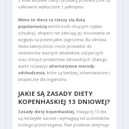
Z kolei wszelkie cukry i produkty przetworzone są
całkowicie wykluczone z jadłospisu.
Mimo że dieta ta cieszy się dużą
popularnością
wśród osób chcących szybko
schudnąć, eksperci nie zalecają jej stosowania ze
względu na potencjalne zagrożenia dla zdrowia.
Niska kaloryczność może prowadzić do
niedoborów ważnych składników odżywczych
oraz różnych problemów zdrowotnych. Dlatego
warto rozważyć
alternatywne metody
odchudzania
, które są bardziej zrównoważone i
bezpieczne dla organizmu.
JAKIE SĄ ZASADY DIETY
KOPENHASKIEJ 13 DNIOWEJ?
Zasady diety kopenhaskiej
, trwającej 13 dni,
są niezwykle surowe i wymagają od uczestników
ścisłego przestrzegania. Plan posiłków obejmuje: