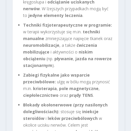
kręgosłupa i
odciążanie uciskanych
nerwów
. W lżejszych przypadkach mogą być
to
jedyne elementy leczenia
.
Techniki fizjoterapeutyczne w programie:
w terapii wykorzystuje się m.in.
techniki
manualne
zmniejszające napięcie tkanek oraz
neuromobilizacje
, a także
ćwiczenia
mobilizujące
i aktywności o
niskim
obciążeniu
(np.
pływanie
,
jazda na rowerze
stacjonarnym
).
Zabiegi fizykalne jako wsparcie
przeciwbólowe:
ulgę w bólu mogą przynosić
m.in.
krioterapia
,
pole magnetyczne
,
ciepłolecznictwo
oraz
prądy TENS
.
Blokady okołonerwowe (przy nasilonych
dolegliwościach):
stosuje się
iniekcje
steroidów
i
leków przeciwbólowych
w
okolice ucisku nerwów. Celem jest