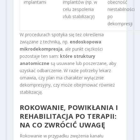
implantami
implantów (np. w
obecność
celu zespolenia
niestabilności
i/lub stabilizacji)
po
dekompresji
W procedurach spotyka się też określenia
związane z techniką, np.
endoskopowa
mikrodekompresja
, ale punkt ciężkości
pozostaje ten sam:
które struktury
anatomiczne
są usuwane lub poszerzane, aby
uzyskać odbarczenie. W razie potrzeby lekarz
omawia, czy plan ma charakter wyłącznie
dekompresyjny, czy może obejmować również
stabilizację.
ROKOWANIE, POWIKŁANIA I
REHABILITACJA PO TERAPII:
NA CO ZWRÓCIĆ UWAGĘ
Rokowanie w przypadku zwężenia kanału