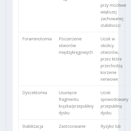
przy możliwie
większej
zachowanej
stabilności
Foraminotomia
Poszerzenie
Ucisk w
otworów
okolicy
międzykręgowych
otworów,
przez które
przechodzą
korzenie
nerwowe
Dyscektomia
Usunięcie
Ucisk
fragmentu
spowodowany
krążka/przepukliny
przepukliną
dysku
dysku
Stabilizacja
Zastosowanie
Ryzyko lub