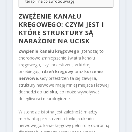
terapii: na co zwrócić uwagę
ZWĘŻENIE KANAŁU
KRĘGOWEGO: CZYM JEST I
KTÓRE STRUKTURY SĄ
NARAŻONE NA UCISK
Zwężenie kanału kręgowego
(stenoza) to
chorobowe zmniejszenie światła kanału
kręgowego, czyli przestrzeni, w której
przebiegają
rdzeń kręgowy
oraz
korzenie
nerwowe
. Gdy przestrzeń ta się zawęża,
struktury nerwowe mają mniej miejsca i łatwiej
dochodzi do
ucisku
, co może wywoływać
dolegliwości neurologiczne.
W stenozie istotna jest zależność między
mechaniką przestrzeni a funkcją układu
nerwowego: kanał kręgowy pełni rolę ochronną