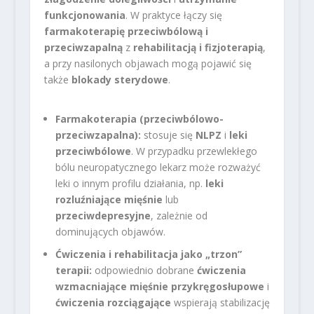
funkcjonowania
. W praktyce łączy się
farmakoterapię przeciwbólową i
przeciwzapalną
z
rehabilitacją i fizjoterapią
,
a przy nasilonych objawach mogą pojawić się
także
blokady sterydowe
.
Farmakoterapia (przeciwbólowo-
przeciwzapalna):
stosuje się
NLPZ
i
leki
przeciwbólowe
. W przypadku przewlekłego
bólu neuropatycznego lekarz może rozważyć
leki o innym profilu działania, np.
leki
rozluźniające mięśnie
lub
przeciwdepresyjne
, zależnie od
dominujących objawów.
Ćwiczenia i rehabilitacja jako „trzon”
terapii:
odpowiednio dobrane
ćwiczenia
wzmacniające mięśnie przykręgosłupowe
i
ćwiczenia rozciągające
wspierają stabilizację