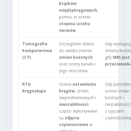
krążków
międzykręgowych
;
pomoc w ocenie
stopnia ucisku
nerwów
.
Tomografia
Szczególnie dobra
Gdy występuj
komputerowa
do uwidocznienia
zmiany kostn
(CT)
zmian kostnych
gdy
MRI jest
oraz oceny kanału i
przeciwwsk
jego otoczenia.
RTG
Ocena
ustawienia
Gdy potrzebna
kręgosłupa
kręgów
, zmian
ocena zmian
zwyrodnieniowych i
kostnych i
niestabilności
;
niestabilności
często wykonywane
z ujęciami
są
zdjęcia
czynnościowy
czynnościowe
w