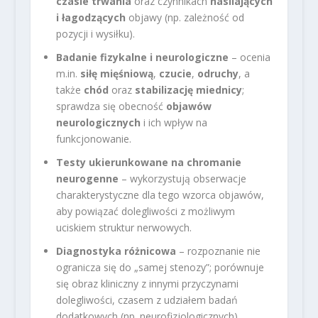
czasie trwania
oraz czynnikach
nasilających
i łagodzących
objawy (np. zależność od
pozycji i wysiłku).
Badanie fizykalne i neurologiczne
– ocenia
m.in.
siłę mięśniową
,
czucie
,
odruchy
, a
także
chód
oraz
stabilizację miednicy
;
sprawdza się obecność
objawów
neurologicznych
i ich wpływ na
funkcjonowanie.
Testy ukierunkowane na chromanie
neurogenne
– wykorzystują obserwacje
charakterystyczne dla tego wzorca objawów,
aby powiązać dolegliwości z możliwym
uciskiem struktur nerwowych.
Diagnostyka różnicowa
– rozpoznanie nie
ogranicza się do „samej stenozy”; porównuje
się obraz kliniczny z innymi przyczynami
dolegliwości, czasem z udziałem badań
dodatkowych (np. neurofizjologicznych).