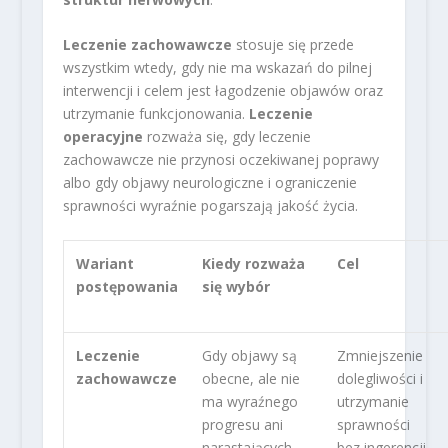
Leczenie zachowawcze
stosuje się przede
wszystkim wtedy, gdy nie ma wskazań do pilnej
interwencji i celem jest łagodzenie objawów oraz
utrzymanie funkcjonowania.
Leczenie
operacyjne
rozważa się, gdy leczenie
zachowawcze nie przynosi oczekiwanej poprawy
albo gdy objawy neurologiczne i ograniczenie
sprawności wyraźnie pogarszają jakość życia.
Wariant
Kiedy rozważa
Cel
postępowania
się wybór
Leczenie
Gdy objawy są
Zmniejszenie
zachowawcze
obecne, ale nie
dolegliwości i
ma wyraźnego
utrzymanie
progresu ani
sprawności
narastających
bez ingerencji