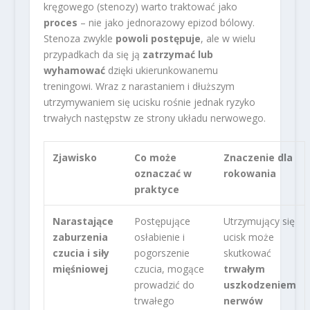
kręgowego (stenozy) warto traktować jako
proces
– nie jako jednorazowy epizod bólowy.
Stenoza zwykle
powoli postępuje
, ale w wielu
przypadkach da się ją
zatrzymać lub
wyhamować
dzięki ukierunkowanemu
treningowi. Wraz z narastaniem i dłuższym
utrzymywaniem się ucisku rośnie jednak ryzyko
trwałych następstw ze strony układu nerwowego.
Zjawisko
Co może
Znaczenie dla
oznaczać w
rokowania
praktyce
Narastające
Postępujące
Utrzymujący się
zaburzenia
osłabienie i
ucisk może
czucia i siły
pogorszenie
skutkować
mięśniowej
czucia, mogące
trwałym
prowadzić do
uszkodzeniem
trwałego
nerwów