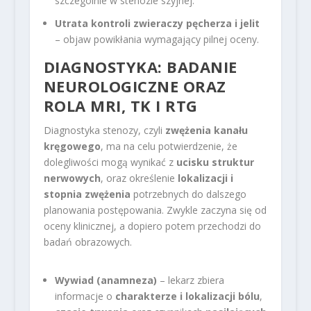
szczególnie w stenozie szyjnej.
Utrata kontroli zwieraczy pęcherza i jelit
– objaw powikłania wymagający pilnej oceny.
DIAGNOSTYKA: BADANIE
NEUROLOGICZNE ORAZ
ROLA MRI, TK I RTG
Diagnostyka stenozy, czyli
zwężenia kanału
kręgowego
, ma na celu potwierdzenie, że
dolegliwości mogą wynikać z
ucisku struktur
nerwowych
, oraz określenie
lokalizacji i
stopnia zwężenia
potrzebnych do dalszego
planowania postępowania. Zwykle zaczyna się od
oceny klinicznej, a dopiero potem przechodzi do
badań obrazowych.
Wywiad (anamneza)
– lekarz zbiera
informacje o
charakterze i lokalizacji bólu
,