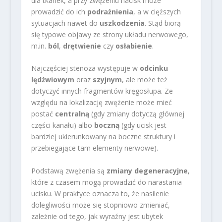
dla tkanek, a przy zwężeniu nacisk może
prowadzić do ich
podrażnienia
, a w cięższych
sytuacjach nawet do
uszkodzenia
. Stąd biorą
się typowe objawy ze strony układu nerwowego,
m.in.
ból
,
drętwienie
czy
osłabienie
.
Najczęściej stenoza występuje w
odcinku
lędźwiowym
oraz
szyjnym
, ale może też
dotyczyć innych fragmentów kręgosłupa. Ze
względu na lokalizację zwężenie może mieć
postać
centralną
(gdy zmiany dotyczą głównej
części kanału) albo
boczną
(gdy ucisk jest
bardziej ukierunkowany na boczne struktury i
przebiegające tam elementy nerwowe).
Podstawą zwężenia są
zmiany degeneracyjne
,
które z czasem mogą prowadzić do narastania
ucisku. W praktyce oznacza to, że nasilenie
dolegliwości może się stopniowo zmieniać,
zależnie od tego, jak wyraźny jest ubytek