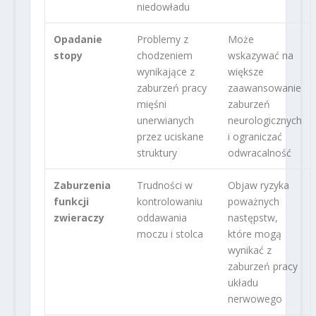
niedowładu
Opadanie
Problemy z
Może
stopy
chodzeniem
wskazywać na
wynikające z
większe
zaburzeń pracy
zaawansowanie
mięśni
zaburzeń
unerwianych
neurologicznych
przez uciskane
i ograniczać
struktury
odwracalność
Zaburzenia
Trudności w
Objaw ryzyka
funkcji
kontrolowaniu
poważnych
zwieraczy
oddawania
następstw,
moczu i stolca
które mogą
wynikać z
zaburzeń pracy
układu
nerwowego