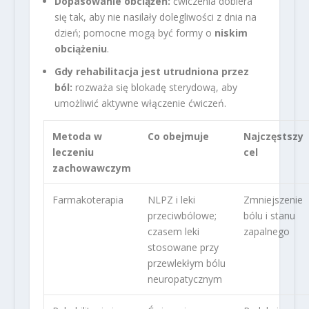
Dopasowanie obciążeń:
ćwiczenia dobiera
się tak, aby nie nasilały dolegliwości z dnia na
dzień; pomocne mogą być formy o
niskim
obciążeniu
.
Gdy rehabilitacja jest utrudniona przez
ból:
rozważa się blokadę sterydową, aby
umożliwić aktywne włączenie ćwiczeń.
Metoda w
Co obejmuje
Najczęstszy
leczeniu
cel
zachowawczym
Farmakoterapia
NLPZ i leki
Zmniejszenie
przeciwbólowe;
bólu i stanu
czasem leki
zapalnego
stosowane przy
przewlekłym bólu
neuropatycznym