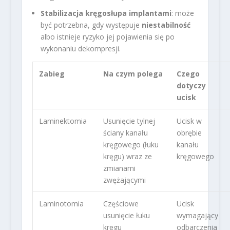
Stabilizacja kręgosłupa implantami
: może
być potrzebna, gdy występuje
niestabilność
albo istnieje ryzyko jej pojawienia się po
wykonaniu dekompresji.
Zabieg
Na czym polega
Czego
dotyczy
ucisk
Laminektomia
Usunięcie tylnej
Ucisk w
ściany kanału
obrębie
kręgowego (łuku
kanału
kręgu) wraz ze
kręgowego
zmianami
zwężającymi
Laminotomia
Częściowe
Ucisk
usunięcie łuku
wymagający
kręgu
odbarczenia