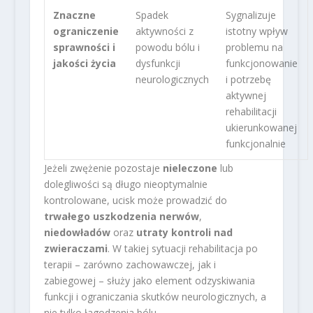
Znaczne
Spadek
Sygnalizuje
ograniczenie
aktywności z
istotny wpływ
sprawności i
powodu bólu i
problemu na
jakości życia
dysfunkcji
funkcjonowanie
neurologicznych
i potrzebę
aktywnej
rehabilitacji
ukierunkowanej
funkcjonalnie
Jeżeli zwężenie pozostaje
nieleczone
lub
dolegliwości są długo nieoptymalnie
kontrolowane, ucisk może prowadzić do
trwałego uszkodzenia nerwów
,
niedowładów
oraz
utraty kontroli nad
zwieraczami
. W takiej sytuacji rehabilitacja po
terapii – zarówno zachowawczej, jak i
zabiegowej – służy jako element odzyskiwania
funkcji i ograniczania skutków neurologicznych, a
nie tylko łagodzenia bólu.