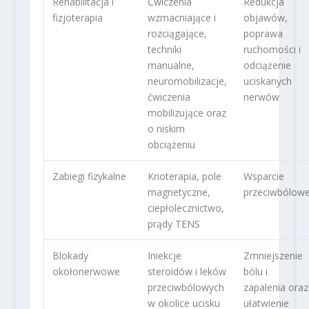
Rehabilitacja i
Ćwiczenia
Redukcja
fizjoterapia
wzmacniające i
objawów,
rozciągające,
poprawa
techniki
ruchomości i
manualne,
odciążenie
neuromobilizacje,
uciskanych
ćwiczenia
nerwów
mobilizujące oraz
o niskim
obciążeniu
Zabiegi fizykalne
Krioterapia, pole
Wsparcie
magnetyczne,
przeciwbólow
ciepłolecznictwo,
prądy TENS
Blokady
Iniekcje
Zmniejszenie
okołonerwowe
steroidów i leków
bólu i
przeciwbólowych
zapalenia oraz
w okolice ucisku
ułatwienie