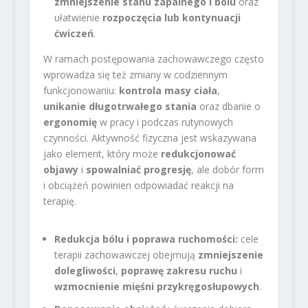
zmniejszenie stanu zapalnego i bólu
oraz
ułatwienie
rozpoczęcia lub kontynuacji
ćwiczeń
.
W ramach postępowania zachowawczego często
wprowadza się też zmiany w codziennym
funkcjonowaniu:
kontrola masy ciała
,
unikanie długotrwałego stania
oraz dbanie o
ergonomię
w pracy i podczas rutynowych
czynności. Aktywność fizyczna jest wskazywana
jako element, który może
redukcjonować
objawy
i
spowalniać progresję
, ale dobór form
i obciążeń powinien odpowiadać reakcji na
terapię.
Redukcja bólu i poprawa ruchomości:
cele
terapii zachowawczej obejmują
zmniejszenie
dolegliwości
,
poprawę zakresu ruchu
i
wzmocnienie mięśni przykręgosłupowych
.