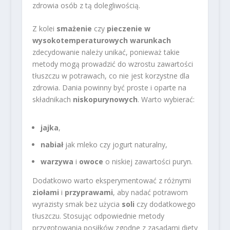
zdrowia osób z tą dolegliwością.
Z kolei
smażenie
czy
pieczenie w
wysokotemperaturowych warunkach
zdecydowanie należy unikać, ponieważ takie
metody mogą prowadzić do wzrostu zawartości
tłuszczu w potrawach, co nie jest korzystne dla
zdrowia. Dania powinny być proste i oparte na
składnikach
niskopurynowych
. Warto wybierać:
jajka
,
nabiał
jak mleko czy jogurt naturalny,
warzywa
i
owoce
o niskiej zawartości puryn.
Dodatkowo warto eksperymentować z różnymi
ziołami
i
przyprawami
, aby nadać potrawom
wyrazisty smak bez użycia
soli
czy dodatkowego
tłuszczu. Stosując odpowiednie metody
przygotowania posiłków zgodne z zasadami diety