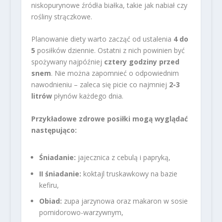
niskopurynowe źródła białka, takie jak nabiał czy
rośliny strączkowe.
Planowanie diety warto zacząć od ustalenia
4 do
5
posiłków dziennie. Ostatni z nich powinien być
spożywany najpóźniej
cztery godziny przed
snem
. Nie można zapomnieć o odpowiednim
nawodnieniu – zaleca się picie co najmniej
2-3
litrów
płynów każdego dnia.
Przykładowe zdrowe posiłki mogą wyglądać
następująco:
Śniadanie:
jajecznica z cebulą i papryką,
II śniadanie:
koktajl truskawkowy na bazie
kefiru,
Obiad:
zupa jarzynowa oraz makaron w sosie
pomidorowo-warzywnym,