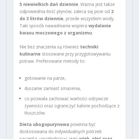
5 niewielkich dań dziennie
. Ważna jest także
odpowiednia ilość płynów; zaleca się picie od
2
do 3 litrów dziennie
, przede wszystkim wody.
Taki sposób nawadniania wspiera
wydalanie
kwasu moczowego z organizmu
.
Nie bez znaczenia są również
techniki
kulinarne
stosowane przy przygotowywaniu
potraw. Preferowane metody to:
gotowanie na parze,
duszanie zamiast smażenia,
co pozwala zachować wartości odżywcze
żywności oraz ograniczyć kalorie pochodzące z
tłuszczów.
Dieta ubogopurynowa
powinna być
dostosowana do indywidualnych potrzeb
pacjenta, uwzględniając jego
wiek, płeć oraz