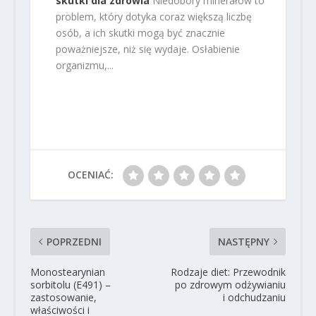
skutki dla zdrowia
Niedobory minerałów to
problem, który dotyka coraz większą liczbę
osób, a ich skutki mogą być znacznie
poważniejsze, niż się wydaje. Osłabienie
organizmu,...
OCENIAĆ:
POPRZEDNI
NASTĘPNY
Monostearynian
Rodzaje diet: Przewodnik
sorbitolu (E491) –
po zdrowym odżywianiu
zastosowanie,
i odchudzaniu
właściwości i