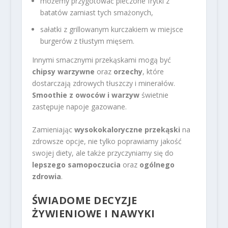
możemy przygotować pieczone frytki z
batatów zamiast tych smażonych,
sałatki z grillowanym kurczakiem w miejsce
burgerów z tłustym mięsem.
Innymi smacznymi przekąskami mogą być
chipsy warzywne
oraz
orzechy
, które
dostarczają zdrowych tłuszczy i minerałów.
Smoothie z owoców i warzyw
świetnie
zastępuje napoje gazowane.
Zamieniając
wysokokaloryczne przekąski
na
zdrowsze opcje, nie tylko poprawiamy jakość
swojej diety, ale także przyczyniamy się do
lepszego samopoczucia
oraz
ogólnego
zdrowia
.
ŚWIADOME DECYZJE
ŻYWIENIOWE I NAWYKI