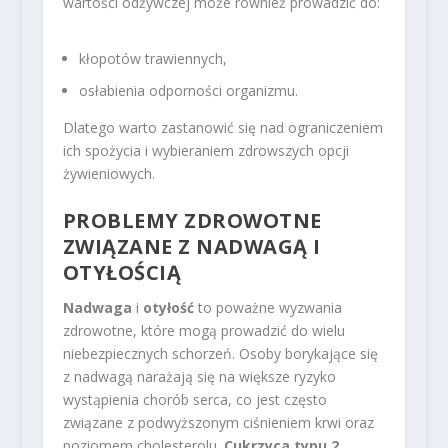
wartości odżywczej może również prowadzić do:
kłopotów trawiennych,
osłabienia odporności organizmu.
Dlatego warto zastanowić się nad ograniczeniem
ich spożycia i wybieraniem zdrowszych opcji
żywieniowych.
PROBLEMY ZDROWOTNE
ZWIĄZANE Z NADWAGĄ I
OTYŁOŚCIĄ
Nadwaga
i
otyłość
to poważne wyzwania
zdrowotne, które mogą prowadzić do wielu
niebezpiecznych schorzeń. Osoby borykające się
z nadwagą narażają się na większe ryzyko
wystąpienia chorób serca, co jest często
związane z podwyższonym ciśnieniem krwi oraz
poziomem cholesterolu.
Cukrzyca typu 2