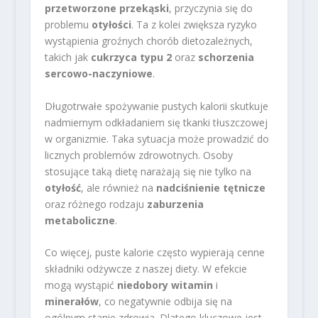
przetworzone przekąski
, przyczynia się do
problemu
otyłości
. Ta z kolei zwiększa ryzyko
wystąpienia groźnych chorób dietozależnych,
takich jak
cukrzyca typu 2
oraz
schorzenia
sercowo-naczyniowe
.
Długotrwałe spożywanie pustych kalorii skutkuje
nadmiernym odkładaniem się tkanki tłuszczowej
w organizmie. Taka sytuacja może prowadzić do
licznych problemów zdrowotnych. Osoby
stosujące taką dietę narażają się nie tylko na
otyłość
, ale również na
nadciśnienie tętnicze
oraz różnego rodzaju
zaburzenia
metaboliczne
.
Co więcej, puste kalorie często wypierają cenne
składniki odżywcze z naszej diety. W efekcie
mogą wystąpić
niedobory witamin
i
minerałów
, co negatywnie odbija się na
ogólnym stanie zdrowia. Dlatego kluczowe jest