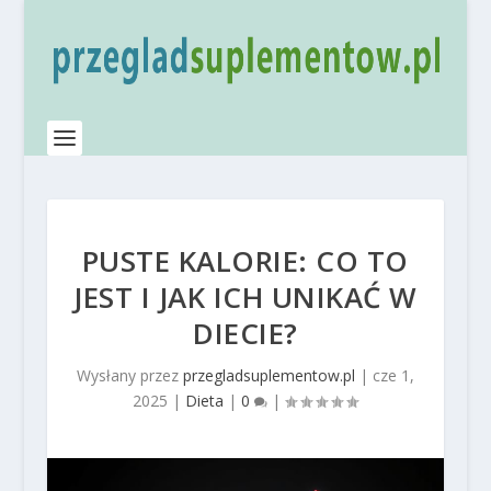
PUSTE KALORIE: CO TO
JEST I JAK ICH UNIKAĆ W
DIECIE?
Wysłany przez
przegladsuplementow.pl
|
cze 1,
2025
|
Dieta
|
0
|