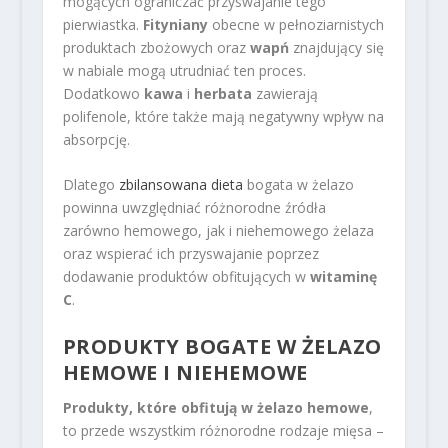
mogących ograniczać przyswajanie tego
pierwiastka.
Fityniany
obecne w pełnoziarnistych
produktach zbożowych oraz
wapń
znajdujący się
w nabiale mogą utrudniać ten proces.
Dodatkowo
kawa
i
herbata
zawierają
polifenole, które także mają negatywny wpływ na
absorpcję.
Dlatego
zbilansowana dieta
bogata w żelazo
powinna uwzględniać różnorodne źródła
zarówno hemowego, jak i niehemowego żelaza
oraz wspierać ich przyswajanie poprzez
dodawanie produktów obfitujących w
witaminę
C
.
PRODUKTY BOGATE W ŻELAZO
HEMOWE I NIEHEMOWE
Produkty, które obfitują w żelazo hemowe
,
to przede wszystkim różnorodne rodzaje mięsa –