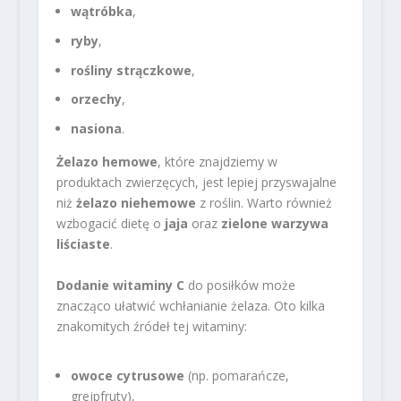
wątróbka
,
ryby
,
rośliny strączkowe
,
orzechy
,
nasiona
.
Żelazo hemowe
, które znajdziemy w
produktach zwierzęcych, jest lepiej przyswajalne
niż
żelazo niehemowe
z roślin. Warto również
wzbogacić dietę o
jaja
oraz
zielone warzywa
liściaste
.
Dodanie witaminy C
do posiłków może
znacząco ułatwić wchłanianie żelaza. Oto kilka
znakomitych źródeł tej witaminy:
owoce cytrusowe
(np. pomarańcze,
grejpfruty),