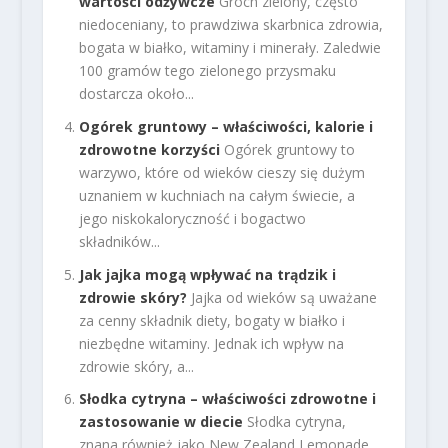
wartości odżywcze
Groch zielony, często
niedoceniany, to prawdziwa skarbnica zdrowia,
bogata w białko, witaminy i minerały. Zaledwie
100 gramów tego zielonego przysmaku
dostarcza około...
Ogórek gruntowy – właściwości, kalorie i
zdrowotne korzyści
Ogórek gruntowy to
warzywo, które od wieków cieszy się dużym
uznaniem w kuchniach na całym świecie, a
jego niskokaloryczność i bogactwo
składników...
Jak jajka mogą wpływać na trądzik i
zdrowie skóry?
Jajka od wieków są uważane
za cenny składnik diety, bogaty w białko i
niezbędne witaminy. Jednak ich wpływ na
zdrowie skóry, a...
Słodka cytryna – właściwości zdrowotne i
zastosowanie w diecie
Słodka cytryna,
znana również jako New Zealand Lemonade,