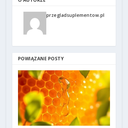
O AUTORZE
przegladsuplementow.pl
POWIĄZANE POSTY