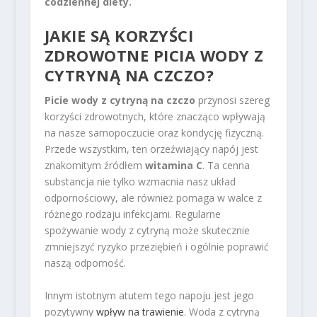
codziennej diety.
JAKIE SĄ KORZYŚCI
ZDROWOTNE PICIA WODY Z
CYTRYNĄ NA CZCZO?
Picie wody z cytryną na czczo
przynosi szereg
korzyści zdrowotnych, które znacząco wpływają
na nasze samopoczucie oraz kondycję fizyczną.
Przede wszystkim, ten orzeźwiający napój jest
znakomitym źródłem
witamina C
. Ta cenna
substancja nie tylko wzmacnia nasz układ
odpornościowy, ale również pomaga w walce z
różnego rodzaju infekcjami. Regularne
spożywanie wody z cytryną może skutecznie
zmniejszyć ryzyko przeziębień i ogólnie poprawić
naszą odporność.
Innym istotnym atutem tego napoju jest jego
pozytywny
wpływ na trawienie
. Woda z cytryną