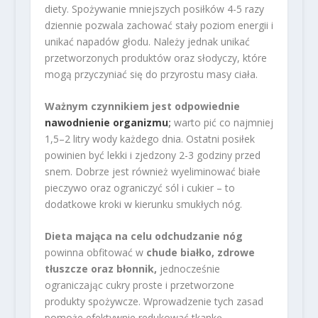
diety. Spożywanie mniejszych posiłków 4-5 razy
dziennie pozwala zachować stały poziom energii i
unikać napadów głodu. Należy jednak unikać
przetworzonych produktów oraz słodyczy, które
mogą przyczyniać się do przyrostu masy ciała.
Ważnym czynnikiem jest odpowiednie
nawodnienie organizmu
;
warto pić co najmniej
1,5–2 litry wody każdego dnia. Ostatni posiłek
powinien być lekki i zjedzony 2-3 godziny przed
snem. Dobrze jest również wyeliminować białe
pieczywo oraz ograniczyć sól i cukier – to
dodatkowe kroki w kierunku smukłych nóg.
Dieta mająca na celu odchudzanie nóg
powinna obfitować w
chude białko, zdrowe
tłuszcze oraz błonnik,
jednocześnie
ograniczając cukry proste i przetworzone
produkty spożywcze. Wprowadzenie tych zasad
pomoże efektywnie redukować tkankę