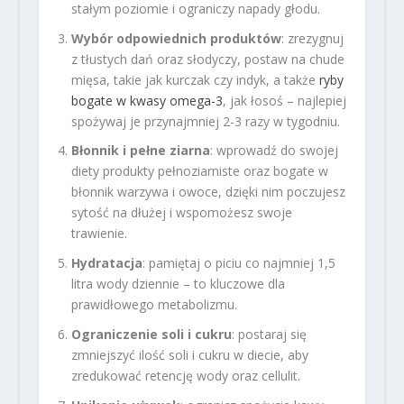
stałym poziomie i ograniczy napady głodu.
Wybór odpowiednich produktów
: zrezygnuj
z tłustych dań oraz słodyczy, postaw na chude
mięsa, takie jak kurczak czy indyk, a także
ryby
bogate w kwasy omega-3
, jak łosoś – najlepiej
spożywaj je przynajmniej 2-3 razy w tygodniu.
Błonnik i pełne ziarna
: wprowadź do swojej
diety produkty pełnoziarniste oraz bogate w
błonnik warzywa i owoce, dzięki nim poczujesz
sytość na dłużej i wspomożesz swoje
trawienie.
Hydratacja
: pamiętaj o piciu co najmniej 1,5
litra wody dziennie – to kluczowe dla
prawidłowego metabolizmu.
Ograniczenie soli i cukru
: postaraj się
zmniejszyć ilość soli i cukru w diecie, aby
zredukować retencję wody oraz cellulit.