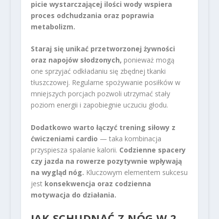
picie wystarczającej ilości wody wspiera
proces odchudzania oraz poprawia
metabolizm.
Staraj się unikać przetworzonej żywności
oraz napojów słodzonych,
ponieważ mogą
one sprzyjać odkładaniu się zbędnej tkanki
tłuszczowej. Regularne spożywanie posiłków w
mniejszych porcjach pozwoli utrzymać stały
poziom energii i zapobiegnie uczuciu głodu.
Dodatkowo warto łączyć trening siłowy z
ćwiczeniami cardio
— taka kombinacja
przyspiesza spalanie kalorii.
Codzienne spacery
czy jazda na rowerze pozytywnie wpływają
na wygląd nóg.
Kluczowym elementem sukcesu
jest
konsekwencja oraz codzienna
motywacja do działania.
JAK SCHUDNĄĆ Z NÓG W 2