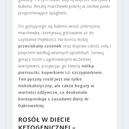
bulionu. Resztę marchewki pokrój w cienkie paski
przypominające spaghetti.
Do gotującego się bulionu wrzuć pokrojoną
marchewkę i kontynuuj gotowanie aż do
uzyskania miękkości. Na końcu dodaj
przeciskany czosnek
oraz dopraw całość solą i
pieprzem według własnych upodobań. Serwuj
gorący rosół z ugotowanymi wcześniej
warzywami, posypując go świeżą
natką
pietruszki
,
koperkiem
lub
szczypiorkiem
.
Ten pyszny rosół jest nie tylko
niskokaloryczny, ale także bogaty w
wartości odżywcze, co doskonale
koresponduje z zasadami diety dr
Dąbrowskiej.
ROSÓŁ W DIECIE
KETOGENICZNEJ –