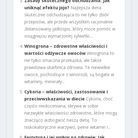
Zasady skutecznego odchudzania: Jak
uniknąć efektu jojo?
Najlepsza dieta
skutecznie odchudzająca to nie tylko zbiór
przepisów, ale przede wszystkim racjonalnie
zbilansowany jadłospis, który może pomóc w
osiągnięciu wymarzonej sylwetki....
Winogrona – zdrowotne właściwości i
wartości odżywcze owoców
Winogrona to
nie tylko smaczna przekąska, ale także
prawdziwa skarbnica zdrowia. Te niewielkie
owoce, pochodzące z winorośli, są bogate w
witaminy, minerały...
Cykoria – właściwości, zastosowanie i
przeciwwskazania w diecie
Cykoria, choć
często niedoceniana, skrywa w sobie
niezwykłe właściwości zdrowotne, które mogą
znacząco wzbogacić naszą dietę. To
niskokaloryczne warzywo, pełne witamin i...
Ferrytyna i jej wpływ na zdrowie: Jak