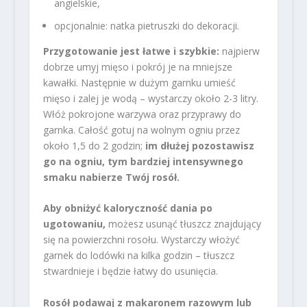
angielskie,
opcjonalnie: natka pietruszki do dekoracji.
Przygotowanie jest łatwe i szybkie:
najpierw
dobrze umyj mięso i pokrój je na mniejsze
kawałki. Następnie w dużym garnku umieść
mięso i zalej je wodą – wystarczy około 2-3 litry.
Włóż pokrojone warzywa oraz przyprawy do
garnka. Całość gotuj na wolnym ogniu przez
około 1,5 do 2 godzin;
im dłużej pozostawisz
go na ogniu, tym bardziej intensywnego
smaku nabierze Twój rosół.
Aby obniżyć kaloryczność dania po
ugotowaniu,
możesz usunąć tłuszcz znajdujący
się na powierzchni rosołu. Wystarczy włożyć
garnek do lodówki na kilka godzin – tłuszcz
stwardnieje i będzie łatwy do usunięcia.
Rosół podawaj z makaronem razowym lub