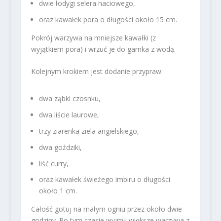
dwie łodygi selera naciowego,
oraz kawałek pora o długości około 15 cm.
Pokrój warzywa na mniejsze kawałki (z
wyjątkiem pora) i wrzuć je do garnka z wodą.
Kolejnym krokiem jest dodanie przypraw:
dwa ząbki czosnku,
dwa liście laurowe,
trzy ziarenka ziela angielskiego,
dwa goździki,
liść curry,
oraz kawałek świeżego imbiru o długości
około 1 cm.
Całość gotuj na małym ogniu przez około dwie
godziny. Po tym czasie wyjmij większe warzywa z