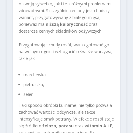
o swoją sylwetkę, jak i te z różnymi problemami
zdrowotnymi. Szczególnie ceniony jest chudszy
wariant, przygotowywany z białego mięsa,
ponieważ ma
niższą kaloryczność
oraz
dostarcza cennych składników odżywczych.
Przygotowując chudy rosół, warto gotować go
na wolnym ogniu i wzbogacić o świeże warzywa,
takie jak:
marchewka,
pietruszka,
seler.
Taki sposób obróbki kulinarnej nie tylko pozwala
zachować wartości odżywcze, ale także
intensyfikuje smak potrawy. W efekcie rosół staje
się źródłem
żelaza
,
potasu
oraz
witamin A i E
,
co czyni go znakomitym wsparciem dla