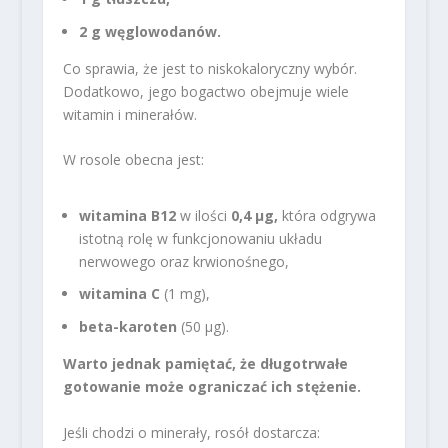
2 g węglowodanów.
Co sprawia, że jest to niskokaloryczny wybór.
Dodatkowo, jego bogactwo obejmuje wiele
witamin i minerałów.
W rosole obecna jest:
witamina B12
w ilości
0,4 µg,
która odgrywa
istotną rolę w funkcjonowaniu układu
nerwowego oraz krwionośnego,
witamina C
(1 mg),
beta-karoten
(50 µg).
Warto jednak pamiętać, że długotrwałe
gotowanie może ograniczać ich stężenie.
Jeśli chodzi o minerały, rosół dostarcza: