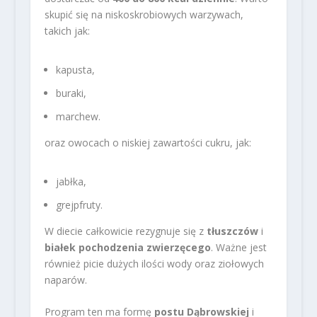
skupić się na niskoskrobiowych warzywach,
takich jak:
kapusta,
buraki,
marchew.
oraz owocach o niskiej zawartości cukru, jak:
jabłka,
grejpfruty.
W diecie całkowicie rezygnuje się z
tłuszczów
i
białek pochodzenia zwierzęcego
. Ważne jest
również picie dużych ilości wody oraz ziołowych
naparów.
Program ten ma formę
postu Dąbrowskiej
i