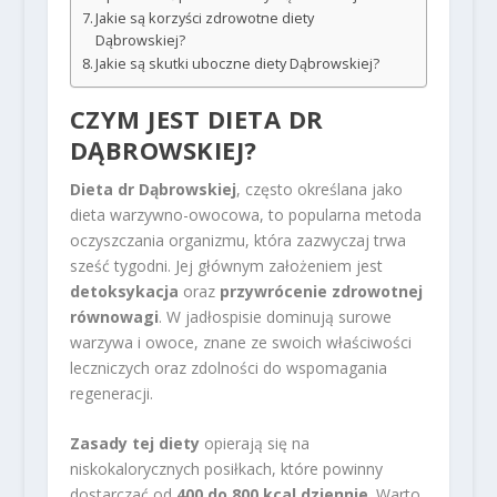
Jakie są korzyści zdrowotne diety
Dąbrowskiej?
Jakie są skutki uboczne diety Dąbrowskiej?
CZYM JEST DIETA DR
DĄBROWSKIEJ?
Dieta dr Dąbrowskiej
, często określana jako
dieta warzywno-owocowa, to popularna metoda
oczyszczania organizmu, która zazwyczaj trwa
sześć tygodni. Jej głównym założeniem jest
detoksykacja
oraz
przywrócenie zdrowotnej
równowagi
. W jadłospisie dominują surowe
warzywa i owoce, znane ze swoich właściwości
leczniczych oraz zdolności do wspomagania
regeneracji.
Zasady tej diety
opierają się na
niskokalorycznych posiłkach, które powinny
dostarczać od
400 do 800 kcal dziennie
. Warto