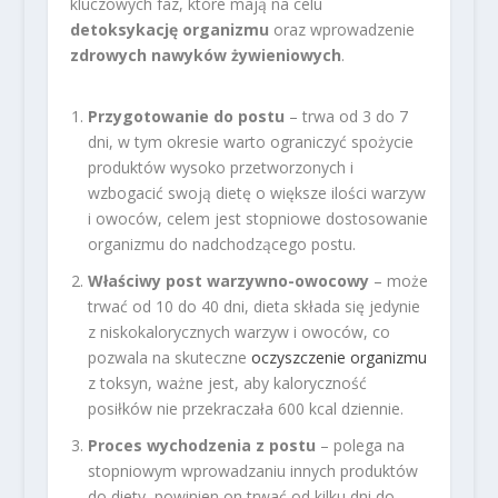
kluczowych faz, które mają na celu
detoksykację organizmu
oraz wprowadzenie
zdrowych nawyków żywieniowych
.
Przygotowanie do postu
– trwa od 3 do 7
dni, w tym okresie warto ograniczyć spożycie
produktów wysoko przetworzonych i
wzbogacić swoją dietę o większe ilości warzyw
i owoców, celem jest stopniowe dostosowanie
organizmu do nadchodzącego postu.
Właściwy post warzywno-owocowy
– może
trwać od 10 do 40 dni, dieta składa się jedynie
z niskokalorycznych warzyw i owoców, co
pozwala na skuteczne
oczyszczenie organizmu
z toksyn, ważne jest, aby kaloryczność
posiłków nie przekraczała 600 kcal dziennie.
Proces wychodzenia z postu
– polega na
stopniowym wprowadzaniu innych produktów
do diety, powinien on trwać od kilku dni do