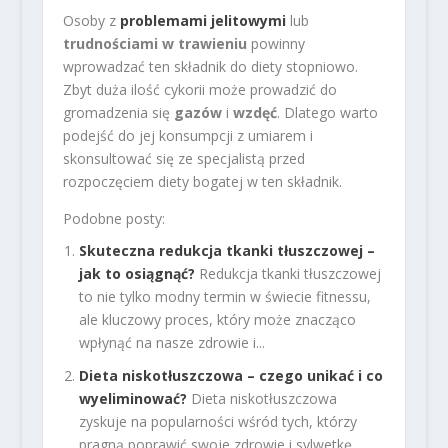
Osoby z
problemami jelitowymi
lub
trudnościami w trawieniu
powinny
wprowadzać ten składnik do diety stopniowo.
Zbyt duża ilość cykorii może prowadzić do
gromadzenia się
gazów
i
wzdęć
. Dlatego warto
podejść do jej konsumpcji z umiarem i
skonsultować się ze specjalistą przed
rozpoczęciem diety bogatej w ten składnik.
Podobne posty:
Skuteczna redukcja tkanki tłuszczowej –
jak to osiągnąć?
Redukcja tkanki tłuszczowej
to nie tylko modny termin w świecie fitnessu,
ale kluczowy proces, który może znacząco
wpłynąć na nasze zdrowie i...
Dieta niskotłuszczowa – czego unikać i co
wyeliminować?
Dieta niskotłuszczowa
zyskuje na popularności wśród tych, którzy
pragną poprawić swoje zdrowie i sylwetkę.