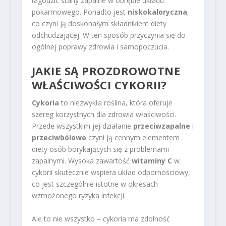
łagodzić stany zapalne w obrębie układu
pokarmowego. Ponadto jest
niskokaloryczna
,
co czyni ją doskonałym składnikiem diety
odchudzającej. W ten sposób przyczynia się do
ogólnej poprawy zdrowia i samopoczucia.
JAKIE SĄ PROZDROWOTNE
WŁAŚCIWOŚCI CYKORII?
Cykoria
to niezwykła roślina, która oferuje
szereg korzystnych dla zdrowia właściwości.
Przede wszystkim jej działanie
przeciwzapalne
i
przeciwbólowe
czyni ją cennym elementem
diety osób borykających się z problemami
zapalnymi. Wysoka zawartość
witaminy C
w
cykorii skutecznie wspiera układ odpornościowy,
co jest szczególnie istotne w okresach
wzmożonego ryzyka infekcji.
Ale to nie wszystko – cykoria ma zdolność