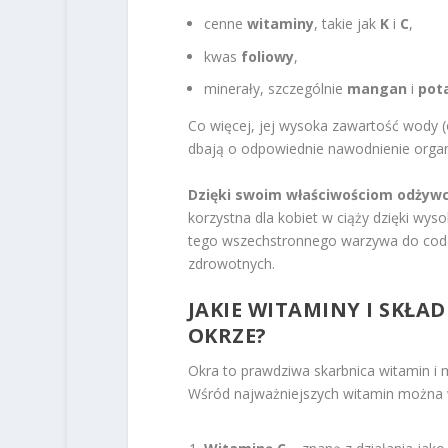
cenne
witaminy
, takie jak
K
i
C
,
kwas
foliowy
,
minerały, szczególnie
mangan
i
pot
Co więcej, jej wysoka zawartość wody 
dbają o odpowiednie nawodnienie orga
Dzięki swoim właściwościom odżyw
korzystna dla kobiet w ciąży dzięki wys
tego wszechstronnego warzywa do codzie
zdrowotnych.
JAKIE WITAMINY I SKŁA
OKRZE?
Okra to prawdziwa skarbnica witamin i
Wśród najważniejszych witamin można 