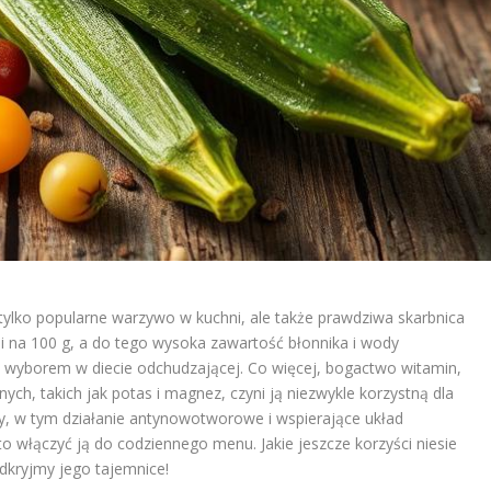
 tylko popularne warzywo w kuchni, ale także prawdziwa skarbnica
ii na 100 g, a do tego wysoka zawartość błonnika i wody
m wyborem w diecie odchudzającej. Co więcej, bogactwo witamin,
lnych, takich jak potas i magnez, czyni ją niezwykle korzystną dla
y, w tym działanie antynowotworowe i wspierające układ
o włączyć ją do codziennego menu. Jakie jeszcze korzyści niesie
dkryjmy jego tajemnice!