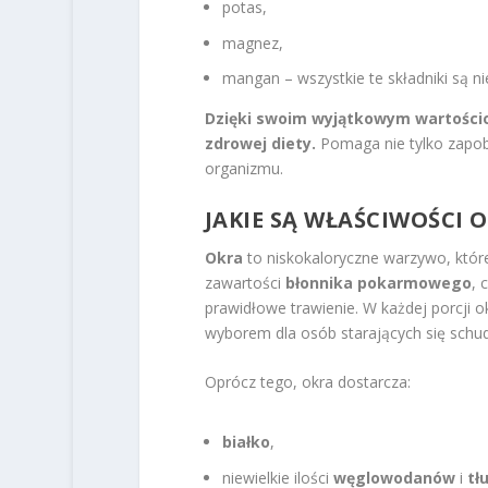
potas,
magnez,
mangan – wszystkie te składniki są 
Dzięki swoim wyjątkowym wartośc
zdrowej diety.
Pomaga nie tylko zapobi
organizmu.
JAKIE SĄ WŁAŚCIWOŚCI 
Okra
to niskokaloryczne warzywo, któr
zawartości
błonnika pokarmowego
, 
prawidłowe trawienie. W każdej porcji 
wyborem dla osób starających się schu
Oprócz tego, okra dostarcza:
białko
,
niewielkie ilości
węglowodanów
i
tł