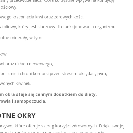
 silny przeciwutleniacz, która korzystnie wpływa na kondycję
nościowy,
owego krzepnięcia krwi oraz zdrowych kości,
s foliowy, który jest kluczowy dla funkcjonowania organizmu.
totne minerały, w tym:
krwi,
ni oraz układu nerwowego,
abolizmie i chroni komórki przed stresem oksydacyjnym,
rwonych krwinek.
m okra staje się cennym dodatkiem do diety,
rowia i samopoczucia.
OTNE OKRY
arzywo, które oferuje szereg korzyści zdrowotnych. Dzięki swojej
ywczych, może znacznie poprawić nasze samopoczucie.