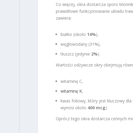
Co więcej, okra dostarcza sporo błonni
prawidłowe funkcjonowanie układu traw
zawiera:
białko (około
14%
),
węglowodany (31%),
tłuszcz (jedynie
2%
).
Wartości odżywcze okry obejmują również
witaminę C,
witaminę K
,
kwas foliowy, który jest kluczowy dl
wynosi około
400 mcg
).
Oprócz tego okra dostarcza cennych min