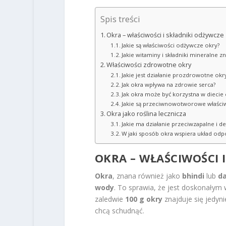
Spis treści
Okra – właściwości i składniki odżywcze
Jakie są właściwości odżywcze okry?
Jakie witaminy i składniki mineralne zn
Właściwości zdrowotne okry
Jakie jest działanie prozdrowotne okr
Jak okra wpływa na zdrowie serca?
Jak okra może być korzystna w diecie
Jakie są przeciwnowotworowe właściw
Okra jako roślina lecznicza
Jakie ma działanie przeciwzapalne i d
W jaki sposób okra wspiera układ od
OKRA – WŁAŚCIWOŚCI 
Okra
, znana również jako
bhindi
lub
d
wody
. To sprawia, że jest doskonałym
zaledwie
100 g okry
znajduje się jedyn
chcą schudnąć.