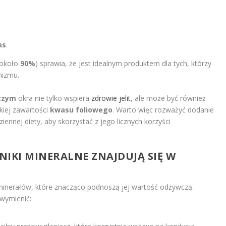
as
.
(około
90%
) sprawia, że jest idealnym produktem dla tych, którzy
nizmu.
czym
okra nie tylko wspiera
zdrowie jelit
, ale może być również
okiej zawartości
kwasu foliowego
. Warto więc rozważyć dodanie
nnej diety, aby skorzystać z jego licznych korzyści
DNIKI MINERALNE ZNAJDUJĄ SIĘ W
 minerałów, które znacząco podnoszą jej wartość odżywczą.
wymienić: