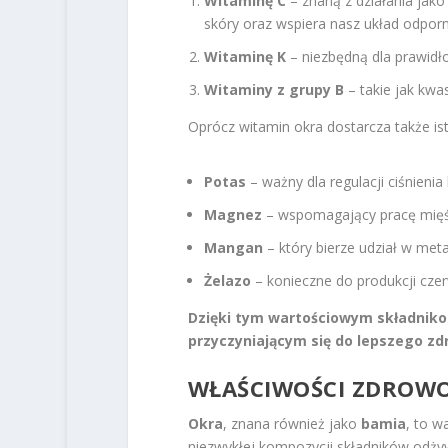
Witaminę C
– znaną z działania jako
skóry oraz wspiera nasz układ odpor
Witaminę K
– niezbędną dla prawidł
Witaminy z grupy B
– takie jak kwa
Oprócz witamin okra dostarcza także is
Potas
– ważny dla regulacji ciśnienia 
Magnez
– wspomagający pracę mięś
Mangan
– który bierze udział w met
Żelazo
– konieczne do produkcji cze
Dzięki tym wartościowym składniko
przyczyniającym się do lepszego zd
WŁAŚCIWOŚCI ZDROW
Okra
, znana również jako
bamia
, to w
niezwykłej kompozycji składników odż