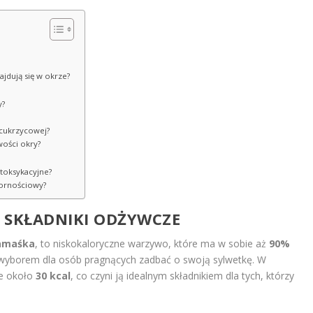
ajdują się w okrze?
y?
 cukrzycowej?
ości okry?
etoksykacyjne?
pornościowy?
I SKŁADNIKI ODŻYWCZE
amaśka
, to niskokaloryczne warzywo, które ma w sobie aż
90%
 wyborem dla osób pragnących zadbać o swoją sylwetkę. W
ie około
30 kcal
, co czyni ją idealnym składnikiem dla tych, którzy