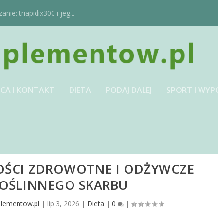
ie: triapidix300 i jeg...
CA I KONTAKT
DIETA
PODAJ DALEJ
SPORT I WYP
OŚCI ZDROWOTNE I ODŻYWCZE
OŚLINNEGO SKARBU
plementow.pl
|
lip 3, 2026
|
Dieta
|
0
|