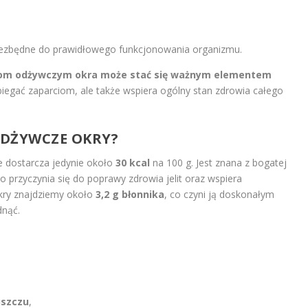
niezbędne do prawidłowego funkcjonowania organizmu.
iom odżywczym okra może stać się ważnym elementem
egać zaparciom, ale także wspiera ogólny stan zdrowia całego
ODŻYWCZE OKRY?
e dostarcza jedynie około
30 kcal
na 100 g. Jest znana z bogatej
co przyczynia się do poprawy zdrowia jelit oraz wspiera
okry znajdziemy około
3,2 g błonnika
, co czyni ją doskonałym
dnąć.
uszczu
,