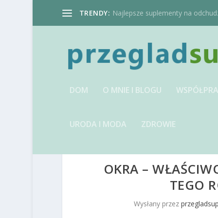
TRENDY:
Najlepsze suplementy na odchudzan
DOM
O MNIE I BLOGU
WSPÓŁPRA
URODA I MODA
ZDROWIE
OKRA – WŁAŚCIW
TEGO R
Wysłany przez
przegladsu