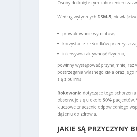
Osoby dotknięte tym zaburzeniem zaz
Według wytycznych
DSM-5
, niewłaściw
prowokowanie wymiotów,
korzystanie ze środków przeczyszcza
intensywna aktywność fizyczna,
powinny występować przynajmniej raz w 
postrzegania własnego ciała oraz jeg
się z bulimią.
Rokowania
dotyczące tego schorzenia s
obserwuje się u około
50%
pacjentów. 
kluczowe znaczenie odpowiedniego wsp
dążeniu do zdrowia.
JAKIE SĄ PRZYCZYNY B