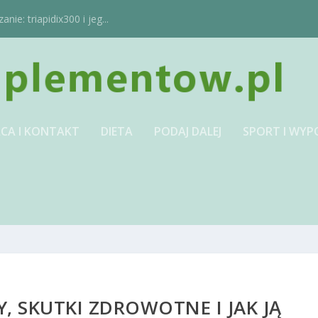
ie: triapidix300 i jeg...
CA I KONTAKT
DIETA
PODAJ DALEJ
SPORT I WYP
Y, SKUTKI ZDROWOTNE I JAK JĄ