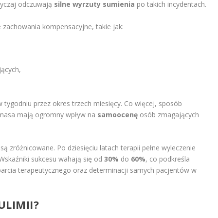
wyczaj odczuwają
silne wyrzuty sumienia
po takich incydentach.
e zachowania kompensacyjne, takie jak:
jących,
tygodniu przez okres trzech miesięcy. Co więcej, sposób
o masa mają ogromny wpływ na
samoocenę
osób zmagających
ą zróżnicowane. Po dziesięciu latach terapii pełne wyleczenie
Wskaźniki sukcesu wahają się od
30%
do
60%
, co podkreśla
arcia terapeutycznego oraz determinacji samych pacjentów w
ULIMII?