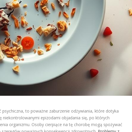
ć psychiczna, to poważne zaburzenie odżywiania, które dotyka
ię niekontrolowanymi epizodami objadania się, po których
zenia organizmu. Osoby cierpiące na tę chorobę mogą spożywać
 do szeregów poważnych konsekwencji zdrowotnych.
Problemy z