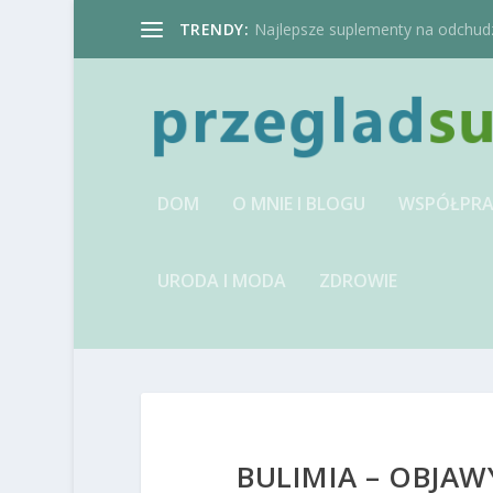
TRENDY:
Najlepsze suplementy na odchudzan
DOM
O MNIE I BLOGU
WSPÓŁPRA
URODA I MODA
ZDROWIE
BULIMIA – OBJAW