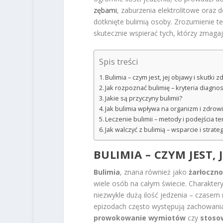
zębami
, zaburzenia elektrolitowe oraz 
dotknięte bulimią osoby. Zrozumienie 
skutecznie wspierać tych, którzy zmagaj
Spis treści
Bulimia – czym jest, jej objawy i skutki
Jak rozpoznać bulimię – kryteria diagno
Jakie są przyczyny bulimii?
Jak bulimia wpływa na organizm i zdrow
Leczenie bulimii – metody i podejścia t
Jak walczyć z bulimią – wsparcie i strate
BULIMIA – CZYM JEST,
Bulimia
, znana również jako
żarłoczno
wiele osób na całym świecie. Charakter
niezwykle dużą ilość jedzenia – czase
epizodach często występują zachowania m
prowokowanie wymiotów
czy
stoso