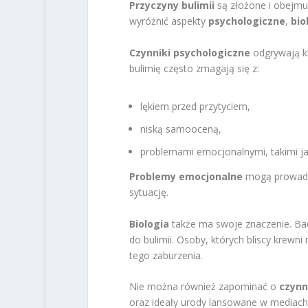
Przyczyny bulimii
są złożone i obejmu
wyróżnić aspekty
psychologiczne
,
bio
Czynniki psychologiczne
odgrywają kl
bulimię często zmagają się z:
lękiem przed przytyciem,
niską samooceną,
problemami emocjonalnymi, takimi jak
Problemy emocjonalne
mogą prowad
sytuację.
Biologia
także ma swoje znaczenie. Ba
do bulimii. Osoby, których bliscy krewn
tego zaburzenia.
Nie można również zapominać o
czynn
oraz ideały urody lansowane w mediac