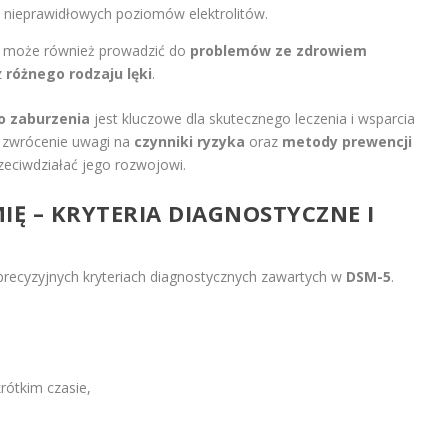
z nieprawidłowych poziomów elektrolitów.
ii może również prowadzić do
problemów ze zdrowiem
z
różnego rodzaju lęki
.
o zaburzenia
jest kluczowe dla skutecznego leczenia i wsparcia
e zwrócenie uwagi na
czynniki ryzyka
oraz
metody prewencji
zeciwdziałać jego rozwojowi.
IĘ – KRYTERIA DIAGNOSTYCZNE I
precyzyjnych kryteriach diagnostycznych zawartych w
DSM-5
.
rótkim czasie,