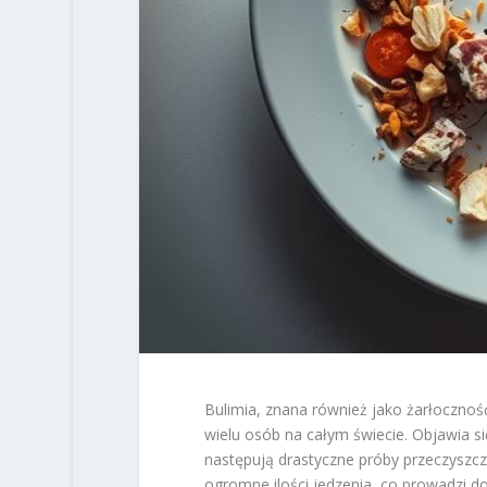
Bulimia, znana również jako żarłocznoś
wielu osób na całym świecie. Objawia s
następują drastyczne próby przeczyszc
ogromne ilości jedzenia, co prowadzi