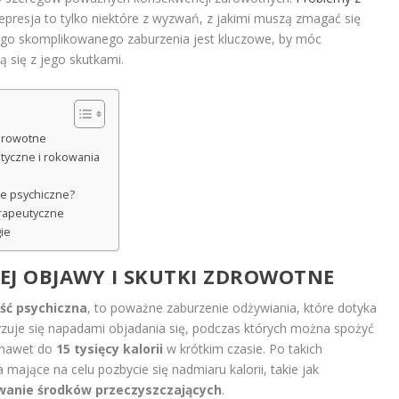
depresja to tylko niektóre z wyzwań, z jakimi muszą zmagać się
tego skomplikowanego zaburzenia jest kluczowe, by móc
ą się z jego skutkami.
 zdrowotne
styczne i rokowania
ie psychiczne?
erapeutyczne
gie
 JEJ OBJAWY I SKUTKI ZDROWOTNE
ść psychiczna
, to poważne zaburzenie odżywiania, które dotyka
yzuje się napadami objadania się, podczas których można spożyć
m nawet do
15 tysięcy kalorii
w krótkim czasie. Po takich
ające na celu pozbycie się nadmiaru kalorii, takie jak
wanie środków przeczyszczających
.