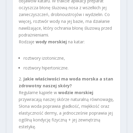
objawów kataru. W trakcie aplikacji preparat
oczyszcza błonę śluzową nosa z wszelkich jej
zanieczyszczeń, drobnoustrojów i wydzielin. Co
więcej, roztwór wody na jej bazie, ma działanie
nawilżające, który ochrania błonę śluzową przed
podrażnieniami.
Rodzaje
wody morskiej
na katar:
roztwory izotoniczne,
roztwory hipertoniczne.
2.
Jakie właściwości ma woda morska a stan
zdrowotny naszej skóry?
Regularne kąpiele w
wodzie morskiej
przywracają naszej skórze naturalną równowagę,
Słona woda poprawia gładkość, miękkość oraz
elastyczność dermy, a jednocześnie poprawia jej
ogólną kondycję fizyczną + jej zewnętrzną
estetykę.