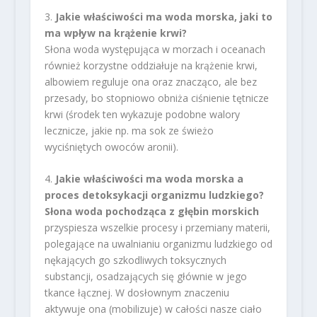
3.
Jakie właściwości ma woda morska, jaki to
ma wpływ na krążenie krwi?
Słona woda występująca w morzach i oceanach
również korzystne oddziałuje na krążenie krwi,
albowiem reguluje ona oraz znacząco, ale bez
przesady, bo stopniowo obniża ciśnienie tętnicze
krwi (środek ten wykazuje podobne walory
lecznicze, jakie np. ma sok ze świeżo
wyciśniętych owoców aronii).
4.
Jakie właściwości ma woda morska a
proces detoksykacji organizmu ludzkiego?
Słona woda pochodząca z głębin morskich
przyspiesza wszelkie procesy i przemiany materii,
polegające na uwalnianiu organizmu ludzkiego od
nękających go szkodliwych toksycznych
substancji, osadzających się głównie w jego
tkance łącznej. W dosłownym znaczeniu
aktywuje ona (mobilizuje) w całości nasze ciało