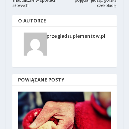
anaboliczne w sportach
pojęcia, jedząc gorzką
siłowych
czekoladę.
O AUTORZE
przegladsuplementow.pl
POWIĄZANE POSTY