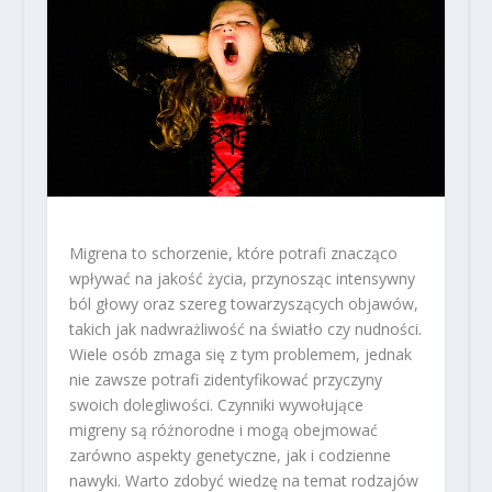
Migrena to schorzenie, które potrafi znacząco
wpływać na jakość życia, przynosząc intensywny
ból głowy oraz szereg towarzyszących objawów,
takich jak nadwrażliwość na światło czy nudności.
Wiele osób zmaga się z tym problemem, jednak
nie zawsze potrafi zidentyfikować przyczyny
swoich dolegliwości. Czynniki wywołujące
migreny są różnorodne i mogą obejmować
zarówno aspekty genetyczne, jak i codzienne
nawyki. Warto zdobyć wiedzę na temat rodzajów