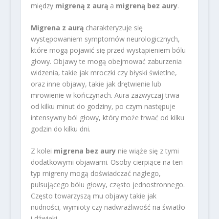
między
migreną z aurą
a
migreną bez aury
.
Migrena z aurą
charakteryzuje się
występowaniem symptomów neurologicznych,
które mogą pojawić się przed wystąpieniem bólu
głowy. Objawy te mogą obejmować zaburzenia
widzenia, takie jak mroczki czy błyski świetlne,
oraz inne objawy, takie jak drętwienie lub
mrowienie w kończynach. Aura zazwyczaj trwa
od kilku minut do godziny, po czym następuje
intensywny ból głowy, który może trwać od kilku
godzin do kilku dni.
Z kolei
migrena bez aury
nie wiąże się z tymi
dodatkowymi objawami. Osoby cierpiące na ten
typ migreny mogą doświadczać nagłego,
pulsującego bólu głowy, często jednostronnego.
Często towarzyszą mu objawy takie jak
nudności, wymioty czy nadwrażliwość na światło
i dźwięki.