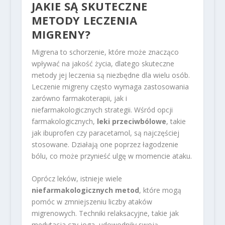
JAKIE SĄ SKUTECZNE
METODY LECZENIA
MIGRENY?
Migrena to schorzenie, które może znacząco
wpływać na jakość życia, dlatego skuteczne
metody jej leczenia są niezbędne dla wielu osób.
Leczenie migreny często wymaga zastosowania
zarówno farmakoterapii, jak i
niefarmakologicznych strategii. Wśród opcji
farmakologicznych,
leki przeciwbólowe
, takie
jak ibuprofen czy paracetamol, są najczęściej
stosowane. Działają one poprzez łagodzenie
bólu, co może przynieść ulgę w momencie ataku.
Oprócz leków, istnieje wiele
niefarmakologicznych metod
, które mogą
pomóc w zmniejszeniu liczby ataków
migrenowych. Techniki relaksacyjne, takie jak
medytacja czy joga, udowodniły swoją