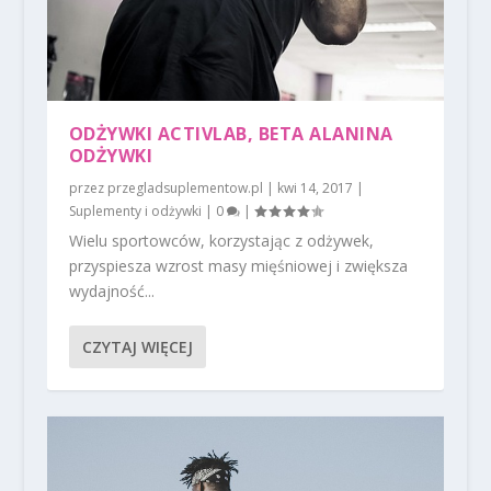
ODŻYWKI ACTIVLAB, BETA ALANINA
ODŻYWKI
przez
przegladsuplementow.pl
|
kwi 14, 2017
|
Suplementy i odżywki
|
0
|
Wielu sportowców, korzystając z odżywek,
przyspiesza wzrost masy mięśniowej i zwiększa
wydajność...
CZYTAJ WIĘCEJ