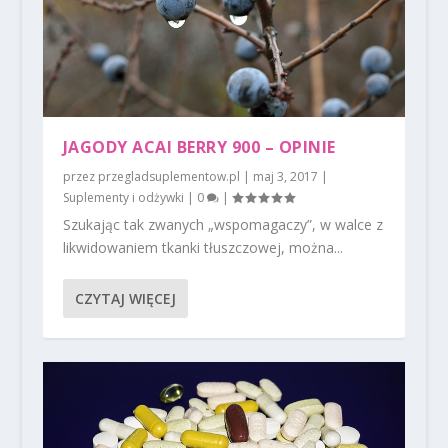
JAGODY ACAI BERRY 900 – OPINIE
przez
przegladsuplementow.pl
|
maj 3, 2017
|
Suplementy i odżywki
|
0
|
Szukając tak zwanych „wspomagaczy”, w walce z
likwidowaniem tkanki tłuszczowej, można...
CZYTAJ WIĘCEJ