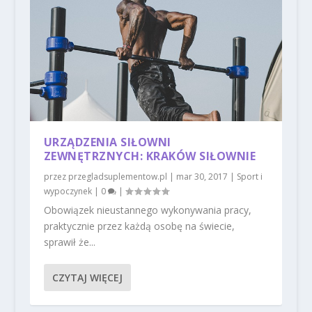
URZĄDZENIA SIŁOWNI
ZEWNĘTRZNYCH: KRAKÓW SIŁOWNIE
przez
przegladsuplementow.pl
|
mar 30, 2017
|
Sport i
wypoczynek
|
0
|
Obowiązek nieustannego wykonywania pracy,
praktycznie przez każdą osobę na świecie,
sprawił że...
CZYTAJ WIĘCEJ