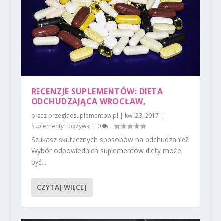
RECENZJE SUPLEMENTÓW: DIETA
ODCHUDZAJĄCA WROCŁAW,
przez
przegladsuplementow.pl
|
kwi 23, 2017
|
Suplementy i odżywki
|
0
|
Szukasz skutecznych sposobów na odchudzanie?
Wybór odpowiednich suplementów diety może
być...
CZYTAJ WIĘCEJ