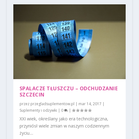
SPALACZE TŁUSZCZU – ODCHUDZANIE
SZCZECIN
przez
przegladsuplementow.pl
|
mar 14, 2017
|
Suplementy i odżywki
|
0
|
XXI wiek, określany jako era technologiczna,
przyniósł wiele zmian w naszym codziennym
życiu....