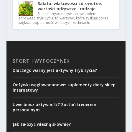
Sałata: właściwości zdrowotne,
wartości odżywcze i rodzaje
Sałata, często nazywana symbolem
zdrowego stylu życia, to warzywo, które zyskuje coraz
większą popularność w naszych kuchniach. …
SPORT I WYPOCZYNEK
Dlaczego ważny jest aktywny tryb życia?
Odżywki węglowodanowe: suplementy diety sklep
internetowy
Uwielbiasz aktywność? Zostań trenerem
personalnym
Jak założyć własną siłownię?