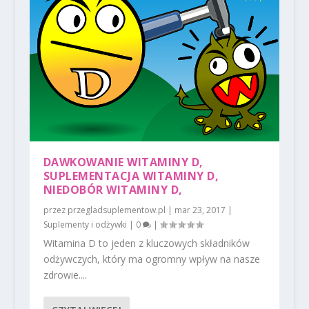
DAWKOWANIE WITAMINY D,
SUPLEMENTACJA WITAMINY D,
NIEDOBÓR WITAMINY D,
przez
przegladsuplementow.pl
|
mar 23, 2017
|
Suplementy i odżywki
|
0
|
Witamina D to jeden z kluczowych składników
odżywczych, który ma ogromny wpływ na nasze
zdrowie....