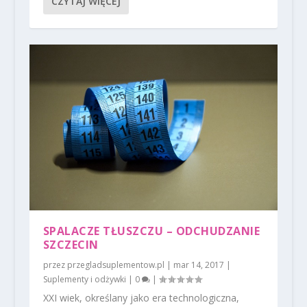
CZYTAJ WIĘCEJ
SPALACZE TŁUSZCZU – ODCHUDZANIE
SZCZECIN
przez
przegladsuplementow.pl
|
mar 14, 2017
|
Suplementy i odżywki
|
0
|
XXI wiek, określany jako era technologiczna,