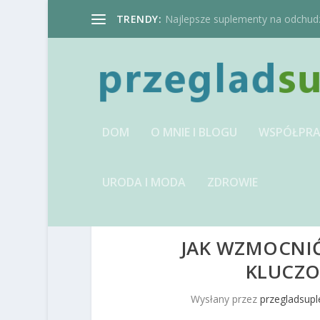
TRENDY:
Najlepsze suplementy na odchudzan
DOM
O MNIE I BLOGU
WSPÓŁPRA
URODA I MODA
ZDROWIE
JAK WZMOCNI
KLUCZO
Wysłany przez
przegladsup