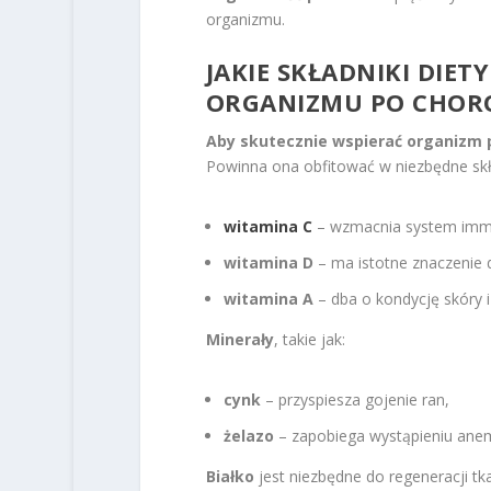
organizmu.
JAKIE SKŁADNIKI DIE
ORGANIZMU PO CHORO
Aby skutecznie wspierać organizm p
Powinna ona obfitować w niezbędne skła
witamina C
– wzmacnia system immun
witamina D
– ma istotne znaczenie 
witamina A
– dba o kondycję skóry 
Minerały
, takie jak:
cynk
– przyspiesza gojenie ran,
żelazo
– zapobiega wystąpieniu anem
Białko
jest niezbędne do regeneracji tk