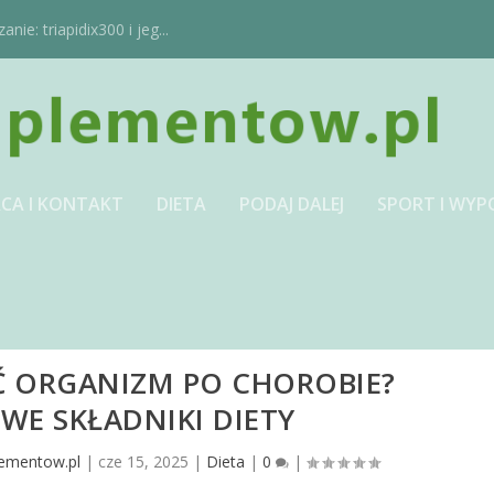
ie: triapidix300 i jeg...
CA I KONTAKT
DIETA
PODAJ DALEJ
SPORT I WYP
Ć ORGANIZM PO CHOROBIE?
WE SKŁADNIKI DIETY
lementow.pl
|
cze 15, 2025
|
Dieta
|
0
|