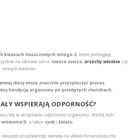
ch kwasach tłuszczowych omega-3
, które pomagają
zystnie na zdrowie serca.
Owoce morza
,
orzechy włoskie
czy
h cennych kwasów.
ennej diety może znacznie przyspieszyć proces
ólną kondycję organizmu po przebytych chorobach.
ERAŁY WSPIERAJĄ ODPORNOŚĆ?
wą rolę w utrzymaniu odporności organizmu. Wśród nich
,
witamina D
, a także
cynk
i
żelazo
.
e swojego pozytywnego wpływu na układ immunologiczny,