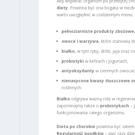
Aby wspierać organizm po przebytej cho
diety
. Powinna być ona bogata w niezb
warto uwzględnić w codziennym menu:
pełnoziarniste produkty zbożowe
owoce i warzywa
, które stanowią d
białko
, w tym ryby, drób, jaja oraz r
probiotyki
w kefirach i jogurtach,
antyoksydanty
w ciemnych owocach
nienasycone kwasy tłuszczowe o
roślinnych.
Białko
odgrywa ważną rolę w regenerac
zapominajmy także o
probiotykach
– p
funkcjonowania całego organizmu.
Dieta po chorobie
powinna być zatem r
Regularność posiłków
– pięć razy dzie