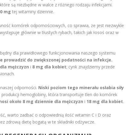
 które są niezbędne w walce z różnego rodzaju infekcjami.
90 mg
tej witaminy dziennie.
ność komórek odpornościowych, co sprawia, że jest niezwykle
ystępuje głównie w tłustych rybach, takich jak łosoś oraz w
iezbędny dla prawidłowego funkcjonowania naszego systemu
e prowadzić do zwiększonej podatności na infekcje.
dla mężczyzn
i
8 mg dla kobiet
; cynk znajdziemy przede
sionach.
naszej odporności.
Niski poziom tego minerału osłabia siły
 produkcji hemoglobiny, która transportuje tlen do komórek
osi około 8 mg dziennie dla mężczyzn
i
18 mg dla kobiet
.
ć, warto zadbać o odpowiednią ilość witamin C i D oraz
zez zdrową dietę bogatą w te składniki odżywcze.