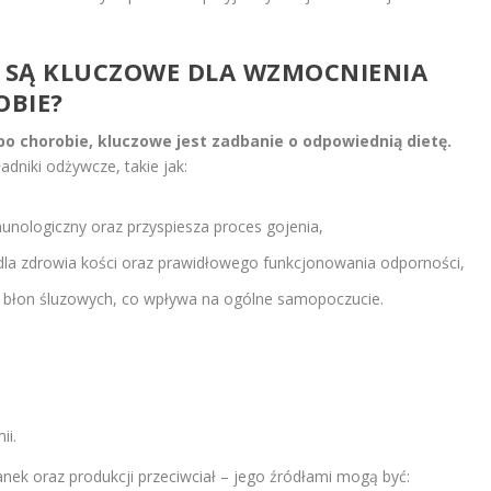
TY SĄ KLUCZOWE DLA WZMOCNIENIA
BIE?
o chorobie, kluczowe jest zadbanie o odpowiednią dietę.
dniki odżywcze, takie jak:
ologiczny oraz przyspiesza proces gojenia,
dla zdrowia kości oraz prawidłowego funkcjonowania odporności,
i błon śluzowych, co wpływa na ogólne samopoczucie.
ii.
anek oraz produkcji przeciwciał – jego źródłami mogą być: