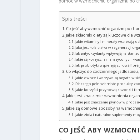
pomóc w wzmocnieniu organizmu po ch
Spis treści
Co jeść aby wzmocnić organizm po cho
Jakie składniki diety są kluczowe dla 
Jakie witaminy i minerały wspierają o
Jaka jest rola białka w regeneracji or
Jak antyoksydanty wpływają na stan zd
Jakie są korzyści z nienasyconych k
Jak probiotyki wspierają zdrową florę 
Co włączyć do codziennego jadłospisu,
Jakie owoce i warzywa są bogate w sk
Dlaczego pełnoziarniste produkty zbo
Jakie korzyści przynoszą kiszonki i 
Jakie jest znaczenie nawodnienia orga
Jakie jest znaczenie płynów w procesi
Jakie są domowe sposoby na wzmocnie
Jakie zioła i naturalne suplementy m
CO JEŚĆ ABY WZMOCN