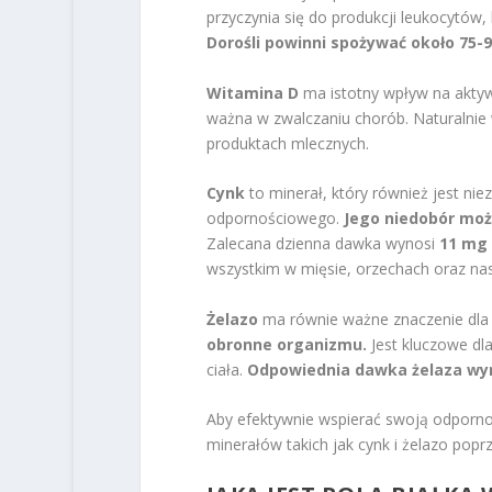
przyczynia się do produkcji leukocytów,
Dorośli powinni spożywać około 75-
Witamina D
ma istotny wpływ na aktyw
ważna w zwalczaniu chorób. Naturalnie w
produktach mlecznych.
Cynk
to minerał, który również jest n
odpornościowego.
Jego niedobór moż
Zalecana dzienna dawka wynosi
11 mg 
wszystkim w mięsie, orzechach oraz na
Żelazo
ma równie ważne znaczenie dla 
obronne organizmu.
Jest kluczowe dla
ciała.
Odpowiednia dawka żelaza wyn
Aby efektywnie wspierać swoją odpornoś
minerałów takich jak cynk i żelazo popr