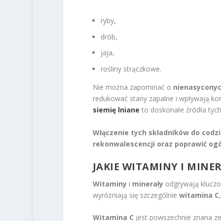
ryby,
drób,
jaja,
rośliny strączkowe.
Nie można zapominać o
nienasycony
redukować stany zapalne i wpływają kor
siemię lniane
to doskonałe źródła tyc
Włączenie tych składników do codzi
rekonwalescencji oraz poprawić og
JAKIE WITAMINY I MIN
Witaminy
i
minerały
odgrywają kluczo
wyróżniają się szczególnie
witamina C
Witamina C
jest powszechnie znana z