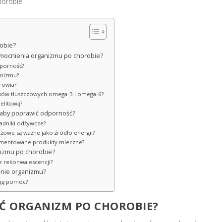
orobie.
robie?
wzmocnienia organizmu po chorobie?
dporność?
ganizmu?
rowia?
wasów tłuszczowych omega-3 i omega-6?
jelitową?
 aby poprawić odporność?
ładniki odżywcze?
żowe są ważne jako źródło energii?
fermentowane produkty mleczne?
nizmu po chorobie?
e rekonwalescencji?
nie organizmu?
ogą pomóc?
IĆ ORGANIZM PO CHOROBIE?