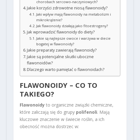
chorobach sercowo-naczyniowych?
Jakie korzyści zdrowotne niosą flawonoidy?
Jaki wpływ mają flawonoidy na metabolizm i
mikrokrążenie?
Jak flawonoidy działają jako fitoestrogeny?
Jak wprowadzić flawonoidy do diety?
Jakie są najlepsze owoce i warzywa w diecie
bogatej w flawonoidy?
Jakie preparaty zawierają flawonoidy?
Jakie są potencjalne skutki uboczne
flawonoidów?
Dlaczego warto pamiętać o flawonoidach?
FLAWONOIDY – CO TO
TAKIEGO?
Flawonoidy
to organiczne związki chemiczne,
które zaliczają się do grupy
polifenoli
. Mają
kluczowe znaczenie w świecie roślin, a ich
obecność można dostrzec w: