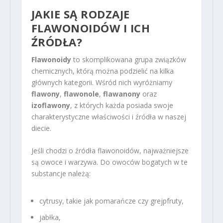
JAKIE SĄ RODZAJE
FLAWONOIDÓW I ICH
ŹRÓDŁA?
Flawonoidy
to skomplikowana grupa związków
chemicznych, którą można podzielić na kilka
głównych kategorii. Wśród nich wyróżniamy
flawony
,
flawonole
,
flawanony
oraz
izoflawony
, z których każda posiada swoje
charakterystyczne właściwości i źródła w naszej
diecie.
Jeśli chodzi o źródła flawonoidów, najważniejsze
są owoce i warzywa. Do owoców bogatych w te
substancje należą:
cytrusy, takie jak pomarańcze czy grejpfruty,
jabłka,