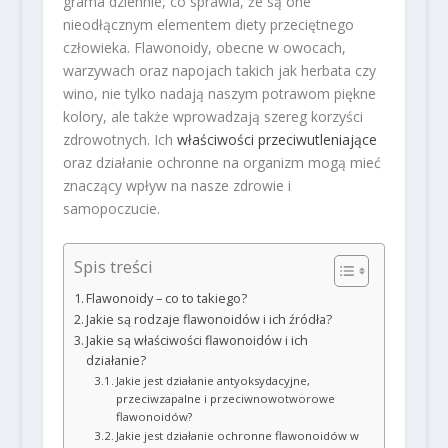
grama dziennie, co sprawia, że są one
nieodłącznym elementem diety przeciętnego
człowieka. Flawonoidy, obecne w owocach,
warzywach oraz napojach takich jak herbata czy
wino, nie tylko nadają naszym potrawom piękne
kolory, ale także wprowadzają szereg korzyści
zdrowotnych. Ich
właściwości przeciwutleniające
oraz działanie ochronne na organizm mogą mieć
znaczący wpływ na nasze zdrowie i
samopoczucie.
Spis treści
Flawonoidy – co to takiego?
Jakie są rodzaje flawonoidów i ich źródła?
Jakie są właściwości flawonoidów i ich
działanie?
Jakie jest działanie antyoksydacyjne,
przeciwzapalne i przeciwnowotworowe
flawonoidów?
Jakie jest działanie ochronne flawonoidów w