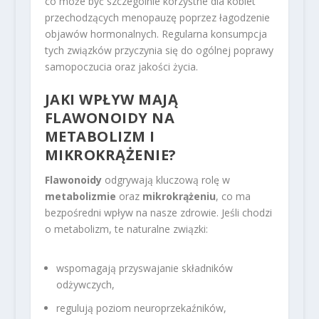
co może być szczególnie korzystne dla kobiet
przechodzących menopauzę poprzez łagodzenie
objawów hormonalnych. Regularna konsumpcja
tych związków przyczynia się do ogólnej poprawy
samopoczucia oraz jakości życia.
JAKI WPŁYW MAJĄ
FLAWONOIDY NA
METABOLIZM I
MIKROKRĄŻENIE?
Flawonoidy
odgrywają kluczową rolę w
metabolizmie
oraz
mikrokrążeniu
, co ma
bezpośredni wpływ na nasze zdrowie. Jeśli chodzi
o metabolizm, te naturalne związki:
wspomagają przyswajanie składników
odżywczych,
regulują poziom neuroprzekaźników,