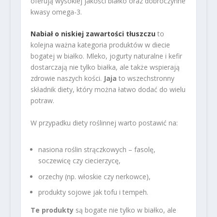
oferują wysokiej jakości białko oraz dobroczynne
kwasy omega-3.
Nabiał o niskiej zawartości tłuszczu
to
kolejna ważna kategoria produktów w diecie
bogatej w białko. Mleko, jogurty naturalne i kefir
dostarczają nie tylko białka, ale także wspierają
zdrowie naszych kości.
Jaja
to wszechstronny
składnik diety, który można łatwo dodać do wielu
potraw.
W przypadku diety roślinnej warto postawić na:
nasiona roślin strączkowych – fasolę,
soczewicę czy ciecierzycę,
orzechy (np. włoskie czy nerkowce),
produkty sojowe jak tofu i tempeh.
Te produkty
są bogate nie tylko w białko, ale