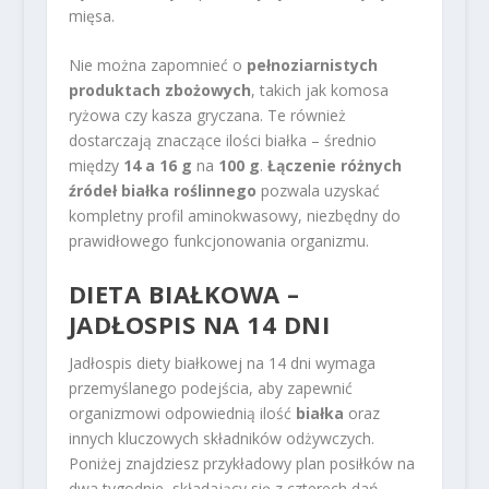
mięsa.
Nie można zapomnieć o
pełnoziarnistych
produktach zbożowych
, takich jak komosa
ryżowa czy kasza gryczana. Te również
dostarczają znaczące ilości białka – średnio
między
14 a 16 g
na
100 g
.
Łączenie różnych
źródeł białka roślinnego
pozwala uzyskać
kompletny profil aminokwasowy, niezbędny do
prawidłowego funkcjonowania organizmu.
DIETA BIAŁKOWA –
JADŁOSPIS NA 14 DNI
Jadłospis diety białkowej na 14 dni wymaga
przemyślanego podejścia, aby zapewnić
organizmowi odpowiednią ilość
białka
oraz
innych kluczowych składników odżywczych.
Poniżej znajdziesz przykładowy plan posiłków na
dwa tygodnie, składający się z czterech dań