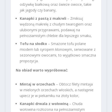
odżywkę białkową oraz świeże owoce, takie
jak jagody czy banany,
Kanapki z pastą z makreli
– Zmiksuj
wędzoną makrelę z chudym twarogiem oraz
ulubionymi przyprawami, podawaj na
pełnoziarnistym chlebie dla lepszego smaku,
Tofu na słodko
– Smażone tofu polane
miodem lub syropem klonowym, serwowane z
sezonowymi owocami, to wyjątkowo smaczna
propozycja.
Na obiad warto wypróbować:
Mintaj w orzechach
– Obtocz filety mintaja
w mielonych orzechach włoskich, a następnie
upiecz je w piekarniku na złoty kolor,
Kanapki drwala z wołowiną
– Chuda
wołowina rozłożona na pełnoziarnistym