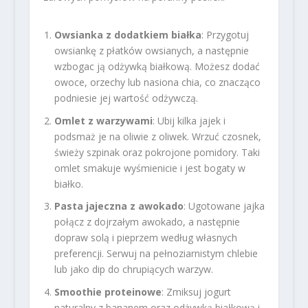
Owsianka z dodatkiem białka
: Przygotuj
owsiankę z płatków owsianych, a następnie
wzbogac ją odżywką białkową. Możesz dodać
owoce, orzechy lub nasiona chia, co znacząco
podniesie jej wartość odżywczą.
Omlet z warzywami
: Ubij kilka jajek i
podsmaż je na oliwie z oliwek. Wrzuć czosnek,
świeży szpinak oraz pokrojone pomidory. Taki
omlet smakuje wyśmienicie i jest bogaty w
białko.
Pasta jajeczna z awokado
: Ugotowane jajka
połącz z dojrzałym awokado, a następnie
dopraw solą i pieprzem według własnych
preferencji. Serwuj na pełnoziarnistym chlebie
lub jako dip do chrupiących warzyw.
Smoothie proteinowe
: Zmiksuj jogurt
naturalny z bananem oraz odżywką białkową i