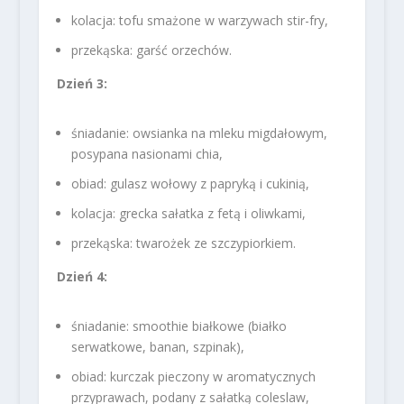
kolacja: tofu smażone w warzywach stir-fry,
przekąska: garść orzechów.
Dzień 3:
śniadanie: owsianka na mleku migdałowym,
posypana nasionami chia,
obiad: gulasz wołowy z papryką i cukinią,
kolacja: grecka sałatka z fetą i oliwkami,
przekąska: twarożek ze szczypiorkiem.
Dzień 4:
śniadanie: smoothie białkowe (białko
serwatkowe, banan, szpinak),
obiad: kurczak pieczony w aromatycznych
przyprawach, podany z sałatką coleslaw,