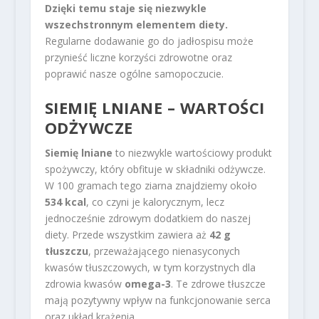
Dzięki temu staje się niezwykle
wszechstronnym elementem diety.
Regularne dodawanie go do jadłospisu może
przynieść liczne korzyści zdrowotne oraz
poprawić nasze ogólne samopoczucie.
SIEMIĘ LNIANE – WARTOŚCI
ODŻYWCZE
Siemię lniane
to niezwykle wartościowy produkt
spożywczy, który obfituje w składniki odżywcze.
W 100 gramach tego ziarna znajdziemy około
534 kcal
, co czyni je kalorycznym, lecz
jednocześnie zdrowym dodatkiem do naszej
diety. Przede wszystkim zawiera aż
42 g
tłuszczu
, przeważającego nienasyconych
kwasów tłuszczowych, w tym korzystnych dla
zdrowia kwasów
omega-3
. Te zdrowe tłuszcze
mają pozytywny wpływ na funkcjonowanie serca
oraz układ krążenia.