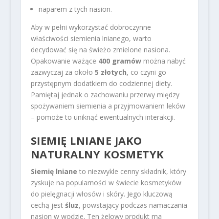
naparem z tych nasion.
Aby w pełni wykorzystać dobroczynne
właściwości siemienia lnianego, warto
decydować się na świeżo zmielone nasiona.
Opakowanie ważące
400 gramów
można nabyć
zazwyczaj za około
5 złotych
, co czyni go
przystępnym dodatkiem do codziennej diety.
Pamiętaj jednak o zachowaniu przerwy między
spożywaniem siemienia a przyjmowaniem leków
– pomoże to uniknąć ewentualnych interakcji.
SIEMIĘ LNIANE JAKO
NATURALNY KOSMETYK
Siemię lniane
to niezwykle cenny składnik, który
zyskuje na popularności w świecie kosmetyków
do pielęgnacji włosów i skóry. Jego kluczową
cechą jest
śluz
, powstający podczas namaczania
nasion w wodzie. Ten żelowy produkt ma