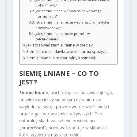
pokarmowy?
Jak siemię lniane wpływa na równowagę
hormonalną?
Jak siemię lniane może wspierać profilaktykę
nowotworową?
Jak siemię lniane może pomóc w
odchudzaniu?
Jak stosować siemię lniane w diecie?
Siemię lniane – dawkowanie i forma spożycia
Siemię lniane jako naturalny kosmetyk
SIEMIĘ LNIANE – CO TO
JEST?
Siemię lniane
, pochodzące z lnu zwyczajnego,
od wieków cieszy się dużym uznaniem ze
względu na swoje prozdrowotne właściwości
oraz bogactwo wartości odżywczych. Ten
naturalny skarb zasłużenie nosi miano
„superfood”
, ponieważ obfituje w składniki,
które wspierają nasze zdrowie.