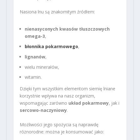
Nasiona lnu są znakomitym źródłem:
nienasyconych kwasów tłuszczowych
omega-3
,
błonnika pokarmowego
,
lignanów
,
wielu minerałów,
witamin.
Dzięki tym wszystkim elementom siemię lniane
korzystnie wpływa na nasz organizm,
wspomagając zarówno
układ pokarmowy
, jak i
sercowo-naczyniowy
.
Możliwości jego spożycia są naprawdę
różnorodne: można je konsumować jako: