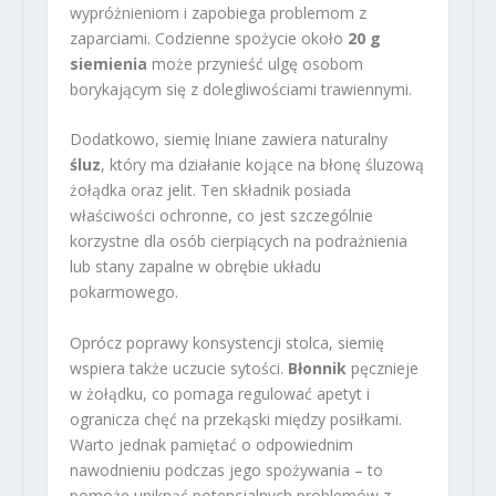
wypróżnieniom i zapobiega problemom z
zaparciami. Codzienne spożycie około
20 g
siemienia
może przynieść ulgę osobom
borykającym się z dolegliwościami trawiennymi.
Dodatkowo, siemię lniane zawiera naturalny
śluz
, który ma działanie kojące na błonę śluzową
żołądka oraz jelit. Ten składnik posiada
właściwości ochronne, co jest szczególnie
korzystne dla osób cierpiących na podrażnienia
lub stany zapalne w obrębie układu
pokarmowego.
Oprócz poprawy konsystencji stolca, siemię
wspiera także uczucie sytości.
Błonnik
pęcznieje
w żołądku, co pomaga regulować apetyt i
ogranicza chęć na przekąski między posiłkami.
Warto jednak pamiętać o odpowiednim
nawodnieniu podczas jego spożywania – to
pomoże uniknąć potencjalnych problemów z