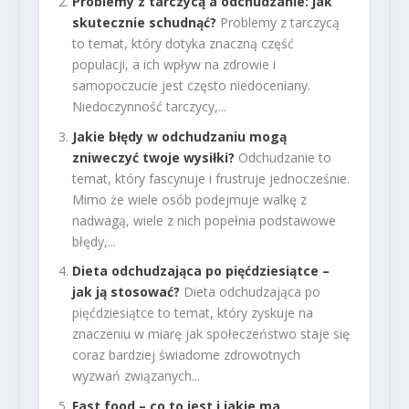
Problemy z tarczycą a odchudzanie: jak
skutecznie schudnąć?
Problemy z tarczycą
to temat, który dotyka znaczną część
populacji, a ich wpływ na zdrowie i
samopoczucie jest często niedoceniany.
Niedoczynność tarczycy,...
Jakie błędy w odchudzaniu mogą
zniweczyć twoje wysiłki?
Odchudzanie to
temat, który fascynuje i frustruje jednocześnie.
Mimo że wiele osób podejmuje walkę z
nadwagą, wiele z nich popełnia podstawowe
błędy,...
Dieta odchudzająca po pięćdziesiątce –
jak ją stosować?
Dieta odchudzająca po
pięćdziesiątce to temat, który zyskuje na
znaczeniu w miarę jak społeczeństwo staje się
coraz bardziej świadome zdrowotnych
wyzwań związanych...
Fast food – co to jest i jakie ma