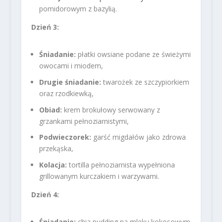
pomidorowym z bazylią.
Dzień 3:
Śniadanie:
płatki owsiane podane ze świeżymi
owocami i miodem,
Drugie śniadanie:
twarożek ze szczypiorkiem
oraz rzodkiewką,
Obiad:
krem brokułowy serwowany z
grzankami pełnoziarnistymi,
Podwieczorek:
garść migdałów jako zdrowa
przekąska,
Kolacja:
tortilla pełnoziarnista wypełniona
grillowanym kurczakiem i warzywami.
Dzień 4:
Śniadanie:
chia pudding na mleku kokosowym