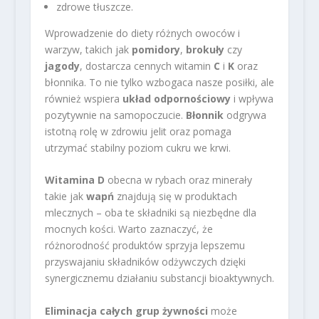
zdrowe tłuszcze.
Wprowadzenie do diety różnych owoców i
warzyw, takich jak
pomidory
,
brokuły
czy
jagody
, dostarcza cennych witamin
C
i
K
oraz
błonnika. To nie tylko wzbogaca nasze posiłki, ale
również wspiera
układ odpornościowy
i wpływa
pozytywnie na samopoczucie.
Błonnik
odgrywa
istotną rolę w zdrowiu jelit oraz pomaga
utrzymać stabilny poziom cukru we krwi.
Witamina D
obecna w rybach oraz minerały
takie jak
wapń
znajdują się w produktach
mlecznych – oba te składniki są niezbędne dla
mocnych kości. Warto zaznaczyć, że
różnorodność produktów sprzyja lepszemu
przyswajaniu składników odżywczych dzięki
synergicznemu działaniu substancji bioaktywnych.
Eliminacja całych grup żywności
może