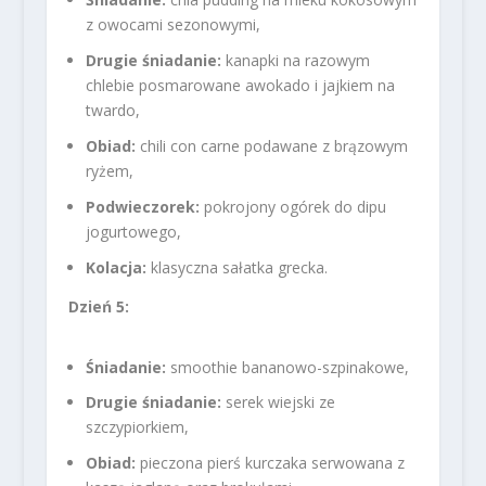
z owocami sezonowymi,
Drugie śniadanie:
kanapki na razowym
chlebie posmarowane awokado i jajkiem na
twardo,
Obiad:
chili con carne podawane z brązowym
ryżem,
Podwieczorek:
pokrojony ogórek do dipu
jogurtowego,
Kolacja:
klasyczna sałatka grecka.
Dzień 5:
Śniadanie:
smoothie bananowo-szpinakowe,
Drugie śniadanie:
serek wiejski ze
szczypiorkiem,
Obiad:
pieczona pierś kurczaka serwowana z