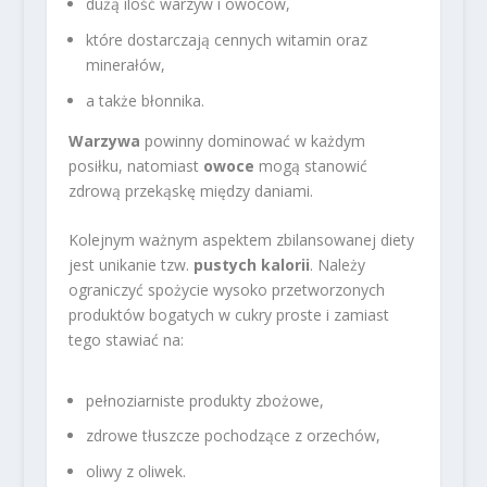
dużą ilość warzyw i owoców,
które dostarczają cennych witamin oraz
minerałów,
a także błonnika.
Warzywa
powinny dominować w każdym
posiłku, natomiast
owoce
mogą stanowić
zdrową przekąskę między daniami.
Kolejnym ważnym aspektem zbilansowanej diety
jest unikanie tzw.
pustych kalorii
. Należy
ograniczyć spożycie wysoko przetworzonych
produktów bogatych w cukry proste i zamiast
tego stawiać na:
pełnoziarniste produkty zbożowe,
zdrowe tłuszcze pochodzące z orzechów,
oliwy z oliwek.