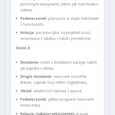
pieczonymi warzywami, takimi jak marchewka i
cukinia,
Podwieczorek:
pokrojone w słupki marchewki
z hummusem,
Kolacja:
pieczona ryba, na przykład łosoś,
serwowana z sałatką z rukoli i pomidorów.
Dzień 2:
Śniadanie:
omlet z dodatkiem warzyw, takich
jak papryka i cebula,
Drugie śniadanie:
owocowe smoothie
(banan, szpinak oraz mleko migdałowe),
Obiad:
sałatka tuńczykowa z quinoa,
Podwieczorek:
jabłko posypane nasionami
słonecznika,
Kolacja:
makaron pełnoziarnisty
w sosie