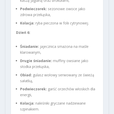
kaszą jaglaną oraz brokułami,
Podwieczorek:
sezonowe owoce jako
zdrowa przekąska,
Kolacja:
ryba pieczona w folii cytrynowej.
Dzień 6:
Śniadanie:
jajecznica smażona na maśle
klarowanym,
Drugie śniadanie:
muffiny owsiane jako
słodka przekąska,
Obiad:
gulasz wołowy serwowany ze świeżą
sałatką,
Podwieczorek:
garść orzechów włoskich dla
energii,
Kolacja:
naleśniki gryczane nadziewane
szpinakiem.