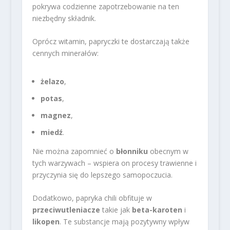
pokrywa codzienne zapotrzebowanie na ten
niezbędny składnik.
Oprócz witamin, papryczki te dostarczają także
cennych minerałów:
żelazo
,
potas
,
magnez
,
miedź
.
Nie można zapomnieć o
błonniku
obecnym w
tych warzywach – wspiera on procesy trawienne i
przyczynia się do lepszego samopoczucia.
Dodatkowo, papryka chili obfituje w
przeciwutleniacze
takie jak
beta-karoten
i
likopen
. Te substancje mają pozytywny wpływ