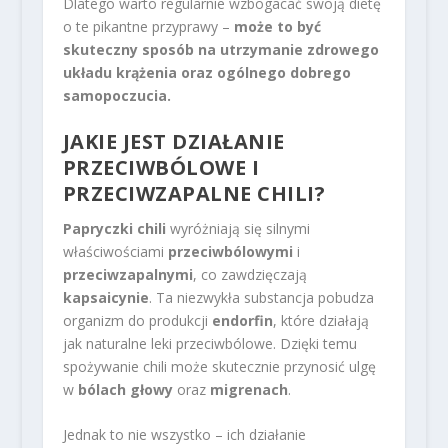
Dlatego warto regularnie wzbogacać swoją dietę
o te pikantne przyprawy –
może to być
skuteczny sposób na utrzymanie zdrowego
układu krążenia oraz ogólnego dobrego
samopoczucia.
JAKIE JEST DZIAŁANIE
PRZECIWBÓLOWE I
PRZECIWZAPALNE CHILI?
Papryczki chili
wyróżniają się silnymi
właściwościami
przeciwbólowymi
i
przeciwzapalnymi
, co zawdzięczają
kapsaicynie
. Ta niezwykła substancja pobudza
organizm do produkcji
endorfin
, które działają
jak naturalne leki przeciwbólowe. Dzięki temu
spożywanie chili może skutecznie przynosić ulgę
w
bólach głowy
oraz
migrenach
.
Jednak to nie wszystko – ich działanie