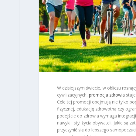
W dzisiejszym świecie, w obliczu rosną
cywilizacyjnych,
promocja zdrowia
staje
Cele tej promocji obejmują nie tylko po
fizycznej, edukację zdrowotną czy ogra
podejście do zdrowia wymaga integracji
nawyki i styl życia obywateli. Jakie są
przyczynić się do lepszego samopoczuci