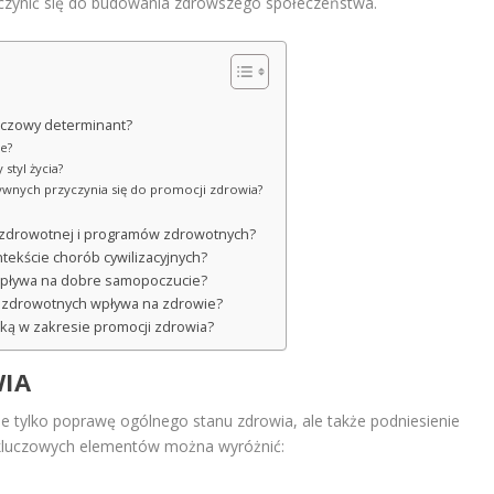
yczynić się do budowania zdrowszego społeczeństwa.
luczowy determinant?
e?
styl życia?
tywnych przyczynia się do promocji zdrowia?
ki zdrowotnej i programów zdrowotnych?
tekście chorób cywilizacyjnych?
 wpływa na dobre samopoczucie?
h zdrowotnych wpływa na zdrowie?
ską w zakresie promocji zdrowia?
WIA
e tylko poprawę ogólnego stanu zdrowia, ale także podniesienie
 kluczowych elementów można wyróżnić: