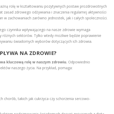
ażną rolę w kształtowaniu pozytywnych postaw prozdrowotnych
at zasad zdrowego odżywiania i znaczenia regularnej aktywności
ian w zachowaniach zarówno jednostek, jak i całych społeczności.
ego czynnika wpływającego na nasze zdrowie wymaga
 różnych sektorów. Tylko wtedy możliwe będzie poprawienie
okonywaniu świadomych wyborów dotyczących ich zdrowia.
WPŁYWA NA ZDROWIE?
ywa kluczową rolę w naszym zdrowiu.
Odpowiednio
pektów naszego życia. Na przykład, pomaga:
ch chorób, takich jak cukrzyca czy schorzenia sercowo-
 ludziom podejmowanie świadomych decyzji związanych z dietą.