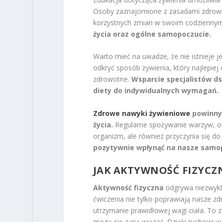
Osoby zaznajomione z zasadami zdrowe
korzystnych zmian w swoim codziennym 
życia oraz ogólne samopoczucie.
Warto mieć na uwadze, że nie istnieje 
odkryć sposób żywienia, który najlepie
zdrowotne.
Wsparcie specjalistów d
diety do indywidualnych wymagań.
Zdrowe nawyki żywieniowe
powinny 
życia.
Regularne spożywanie warzyw, ow
organizm, ale również przyczynia się d
pozytywnie wpłynąć na nasze samop
JAK AKTYWNOŚĆ FIZYCZ
Aktywność fizyczna
odgrywa niezwykle
ćwiczenia nie tylko poprawiają nasze zd
utrzymanie prawidłowej wagi ciała. To z
mogą się z nią wiązać. Dzięki ruchowi 