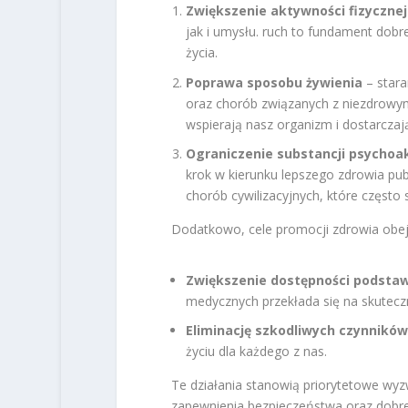
Zwiększenie aktywności fizycznej
jak i umysłu. ruch to fundament dob
życia.
Poprawa sposobu żywienia
– stara
oraz chorób związanych z niezdrowy
wspierają nasz organizm i dostarczaj
Ograniczenie substancji psycho
krok w kierunku lepszego zdrowia pub
chorób cywilizacyjnych, które często 
Dodatkowo, cele promocji zdrowia obe
Zwiększenie dostępności podstaw
medycznych przekłada się na skuteczn
Eliminację szkodliwych czynnikó
życiu dla każdego z nas.
Te działania stanowią priorytetowe wyz
zapewnienia bezpieczeństwa oraz dobre