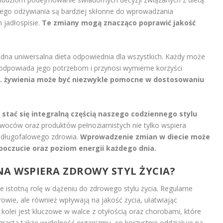
go odżywiania są bardziej skłonne do wprowadzania
jadłospisie.
Te zmiany mogą znacząco poprawić jakość
jedna uniwersalna dieta odpowiednia dla wszystkich. Każdy może
j odpowiada jego potrzebom i przynosi wymierne korzyści
s. żywienia może być niezwykle pomocne w dostosowaniu
stać się integralną częścią naszego codziennego stylu
oców oraz produktów pełnoziarnistych nie tylko wspiera
o długofalowego zdrowia.
Wprowadzenie zmian w diecie może
oczucie oraz poziom energii każdego dnia.
NA WSPIERA ZDROWY STYL ŻYCIA?
 istotną rolę w dążeniu do zdrowego stylu życia. Regularne
rowie, ale również wpływają na jakość życia, ułatwiając
 kolei jest kluczowe w walce z otyłością oraz chorobami, które
wzrasta także wydolność organizmu, co korzystnie oddziałuje na