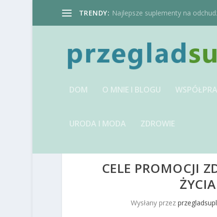
TRENDY:
Najlepsze suplementy na odchudzan
DOM
O MNIE I BLOGU
WSPÓŁPRA
URODA I MODA
ZDROWIE
CELE PROMOCJI Z
ŻYCI
Wysłany przez
przegladsup