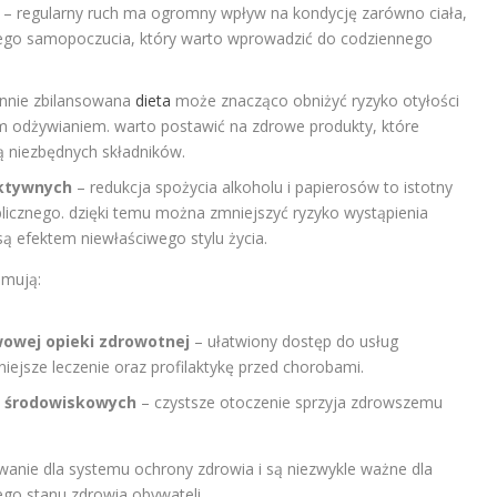
– regularny ruch ma ogromny wpływ na kondycję zarówno ciała,
rego samopoczucia, który warto wprowadzić do codziennego
nnie zbilansowana
dieta
może znacząco obniżyć ryzyko otyłości
m odżywianiem. warto postawić na zdrowe produkty, które
ą niezbędnych składników.
aktywnych
– redukcja spożycia alkoholu i papierosów to istotny
licznego. dzięki temu można zmniejszyć ryzyko wystąpienia
są efektem niewłaściwego stylu życia.
jmują:
owej opieki zdrowotnej
– ułatwiony dostęp do usług
iejsze leczenie oraz profilaktykę przed chorobami.
w środowiskowych
– czystsze otoczenie sprzyja zdrowszemu
wanie dla systemu ochrony zdrowia i są niezwykle ważne dla
go stanu zdrowia obywateli.