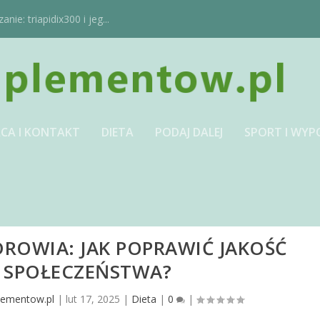
ie: triapidix300 i jeg...
CA I KONTAKT
DIETA
PODAJ DALEJ
SPORT I WYP
DROWIA: JAK POPRAWIĆ JAKOŚĆ
A SPOŁECZEŃSTWA?
lementow.pl
|
lut 17, 2025
|
Dieta
|
0
|