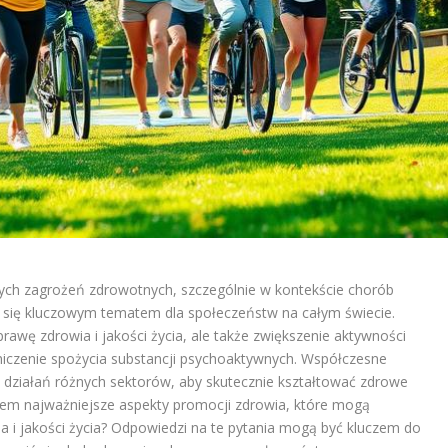
cych zagrożeń zdrowotnych, szczególnie w kontekście chorób
 się kluczowym tematem dla społeczeństw na całym świecie.
prawę zdrowia i jakości życia, ale także zwiększenie aktywności
niczenie spożycia substancji psychoaktywnych. Współczesne
 działań różnych sektorów, aby skutecznie kształtować zdrowe
 zatem najważniejsze aspekty promocji zdrowia, które mogą
a i jakości życia? Odpowiedzi na te pytania mogą być kluczem do