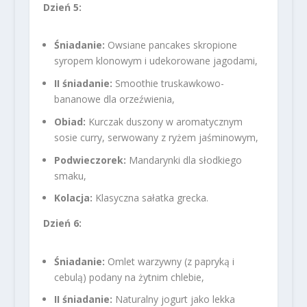
Dzień 5:
Śniadanie:
Owsiane pancakes skropione
syropem klonowym i udekorowane jagodami,
II śniadanie:
Smoothie truskawkowo-
bananowe dla orzeźwienia,
Obiad:
Kurczak duszony w aromatycznym
sosie curry, serwowany z ryżem jaśminowym,
Podwieczorek:
Mandarynki dla słodkiego
smaku,
Kolacja:
Klasyczna sałatka grecka.
Dzień 6:
Śniadanie:
Omlet warzywny (z papryką i
cebulą) podany na żytnim chlebie,
II śniadanie:
Naturalny jogurt jako lekka