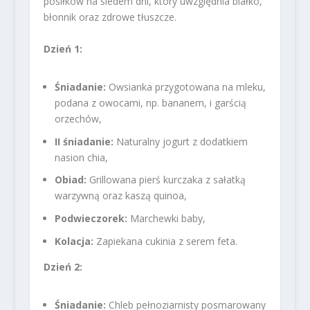
posiłków na siedem dni, który uwzględnia białko,
błonnik oraz zdrowe tłuszcze.
Dzień 1:
Śniadanie:
Owsianka przygotowana na mleku,
podana z owocami, np. bananem, i garścią
orzechów,
II śniadanie:
Naturalny jogurt z dodatkiem
nasion chia,
Obiad:
Grillowana pierś kurczaka z sałatką
warzywną oraz kaszą quinoa,
Podwieczorek:
Marchewki baby,
Kolacja:
Zapiekana cukinia z serem feta.
Dzień 2:
Śniadanie:
Chleb pełnoziarnisty posmarowany