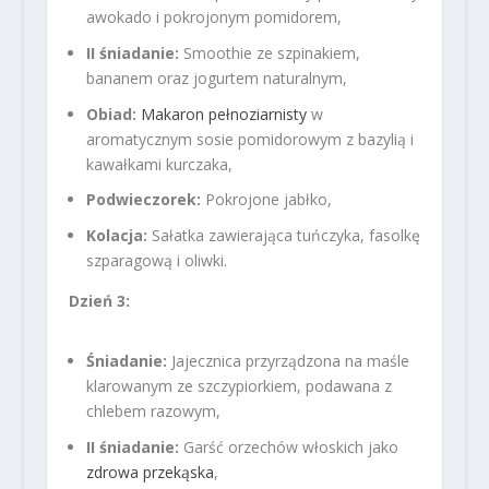
awokado i pokrojonym pomidorem,
II śniadanie:
Smoothie ze szpinakiem,
bananem oraz jogurtem naturalnym,
Obiad:
Makaron pełnoziarnisty
w
aromatycznym sosie pomidorowym z bazylią i
kawałkami kurczaka,
Podwieczorek:
Pokrojone jabłko,
Kolacja:
Sałatka zawierająca tuńczyka, fasolkę
szparagową i oliwki.
Dzień 3:
Śniadanie:
Jajecznica przyrządzona na maśle
klarowanym ze szczypiorkiem, podawana z
chlebem razowym,
II śniadanie:
Garść orzechów włoskich jako
zdrowa przekąska
,