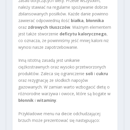
zasad dotyczących diety. Przede wszystkim,
należy stawiać na regularne spożywanie dobrze
zbilansowanych posiłków. Każde danie powinno
zawierać odpowiednią ilość
białka
,
błonnika
oraz
zdrowych tłuszczów
. Ważnym elementem
jest także stworzenie
deficytu kalorycznego
,
co oznacza, że powinniśmy jeść mniej kalorii niż
wynosi nasze zapotrzebowanie.
Inną istotną zasadą jest unikanie
ciężkostrawnych oraz wysoko przetworzonych
produktów. Zaleca się ograniczenie
soli
i
cukru
oraz rezygnację ze słodkich napojów
gazowanych. W zamian warto wzbogacić dietę o
różnorodne warzywa i owoce, które są bogate w
błonnik
i
witaminy
.
Przykładowe menu na diecie odchudzającej
brzuch może prezentować się następująco: