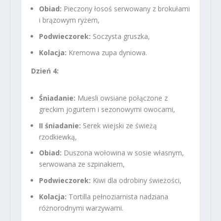
Obiad:
Pieczony łosoś serwowany z brokułami
i brązowym ryżem,
Podwieczorek:
Soczysta gruszka,
Kolacja:
Kremowa zupa dyniowa.
Dzień 4:
Śniadanie:
Muesli owsiane połączone z
greckim jogurtem i sezonowymi owocami,
II śniadanie:
Serek wiejski ze świeżą
rzodkiewką,
Obiad:
Duszona wołowina w sosie własnym,
serwowana ze szpinakiem,
Podwieczorek:
Kiwi dla odrobiny świeżości,
Kolacja:
Tortilla pełnoziarnista nadziana
różnorodnymi warzywami.