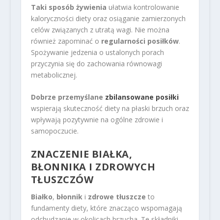
Taki sposób żywienia
ułatwia kontrolowanie
kaloryczności diety oraz osiąganie zamierzonych
celów związanych z utratą wagi. Nie można
również zapominać o
regularności posiłków
.
Spożywanie jedzenia o ustalonych porach
przyczynia się do zachowania równowagi
metabolicznej.
Dobrze przemyślane
zbilansowane posiłki
wspierają skuteczność diety na płaski brzuch oraz
wpływają pozytywnie na ogólne zdrowie i
samopoczucie.
ZNACZENIE BIAŁKA,
BŁONNIKA I ZDROWYCH
TŁUSZCZÓW
Białko
,
błonnik
i
zdrowe tłuszcze
to
fundamenty diety, które znacząco wspomagają
odchudzanie w okolicach brzucha. Te składniki