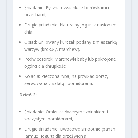
Śniadanie: Pyszna owsianka z borówkami i
orzechami,
Drugie śniadanie: Naturalny jogurt z nasionami
chia,
Obiad: Grillowany kurczak podany z mieszanką
warzyw (brokuły, marchew),
Podwieczorek: Marchewki baby lub pokrojone
ogórki dla chrupkości,
Kolacja: Pieczona ryba, na przykład dorsz,
serwowana z sałatą i pomidorami.
Dzień 2:
Śniadanie: Omlet ze świeżym szpinakiem i
soczystymi pomidorami,
Drugie śniadanie: Owocowe smoothie (banan,
jarmuż, jogurt) dla orzeźwienia,