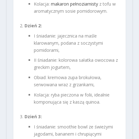
Kolacja:
makaron pełnoziarnisty
z tofu w
aromatycznym sosie pomidorowym.
Dzień 2:
I śniadanie: jajecznica na maśle
klarowanym, podana z soczystymi
pomidorami,
II śniadanie: kolorowa sałatka owocowa z
greckim jogurtem,
Obiad: kremowa zupa brokułowa,
serwowana wraz z grzankami,
Kolacja: ryba pieczona w folii, idealnie
komponująca się z kaszą quinoa.
Dzień 3:
I śniadanie: smoothie bowl ze świeżymi
jagodami, bananem i chrupiącymi