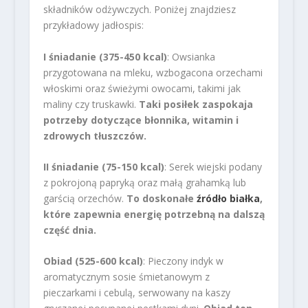
składników odżywczych. Poniżej znajdziesz
przykładowy jadłospis:
I śniadanie (375-450 kcal)
: Owsianka
przygotowana na mleku, wzbogacona orzechami
włoskimi oraz świeżymi owocami, takimi jak
maliny czy truskawki.
Taki posiłek zaspokaja
potrzeby dotyczące błonnika, witamin i
zdrowych tłuszczów.
II śniadanie (75-150 kcal)
: Serek wiejski podany
z pokrojoną papryką oraz małą grahamką lub
garścią orzechów.
To doskonałe
źródło białka
,
które zapewnia energię potrzebną na dalszą
część dnia.
Obiad (525-600 kcal)
: Pieczony indyk w
aromatycznym sosie śmietanowym z
pieczarkami i cebulą, serwowany na kaszy