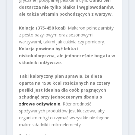
gryczanej posypanej pestkami dyni.
Obiad ten
dostarcza nie tylko białka i węglowodanów,
ale także witamin pochodzących z warzyw.
Kolacja (375-450 kcal)
: Makaron pełnoziarnisty
z pesto bazyliowym oraz sezonowymi
warzywami, takimi jak cukinia czy pomidory.
Kolacja powinna być lekka i
niskokaloryczna, ale jednocześnie bogata w
składniki odżywcze.
Taki kaloryczny plan sprawia, że dieta
oparta na 1500 kcal rozłożonych na cztery
posiłki jest idealna dla osób pragnących
schudnąć przy jednoczesnym dbaniu o
zdrowe odżywianie
.
Różnorodność
spożywanych produktów jest kluczowa, aby
organizm mógł otrzymać wszystkie niezbędne
makroskładniki i mikroelementy.