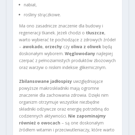
nabiał,
rośliny strączkowe.
Ma ono zasadnicze znaczenie dla budowy i
regeneracji tkanek. Jeżeli chodzi o
tłuszcze
,
warto wybierać te pochodzące z zdrowych źródeł
–
awokado
,
orzechy
czy
oliwa z oliwek
będą
doskonałym wyborem.
Węglowodany
najlepiej
czerpać z pełnoziarnistych produktów zbożowych
oraz warzyw o niskim indeksie glikemicznym.
Zbilansowane jadłospisy
uwzględniające
powyższe makroskładniki mają ogromne
znaczenie dla zachowania zdrowia. Dzięki nim
organizm otrzymuje wszystkie niezbędne
składniki odżywcze oraz energię potrzebną do
codziennych aktywności.
Nie zapominajmy
również o owocach
– są one doskonałym
źródłem witamin i przeciwutleniaczy, które warto