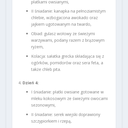
płatkami owsianymi,
II śniadanie: kanapka na pełnoziarnistym
chlebie, wzbogacona awokado oraz
jajkiem ugotowanym na twardo,
Obiad: gulasz wołowy ze świeżymi
warzywami, podany razem z brązowym
ryżem,
Kolacja: sałatka grecka składająca się z
ogórków, pomidorów oraz sera feta, a
także chleb pita.
Dzień 4:
I śniadanie: płatki owsiane gotowane w
mleku kokosowym ze świeżymi owocami
sezonowymi,
II śniadanie: serek wiejski doprawiony
szczypiorkiem i rzepą,