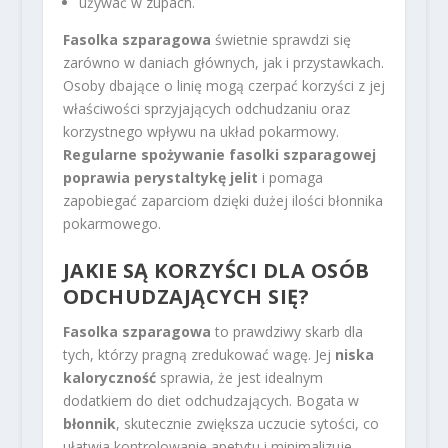
używać w zupach.
Fasolka szparagowa
świetnie sprawdzi się
zarówno w daniach głównych, jak i przystawkach.
Osoby dbające o linię mogą czerpać korzyści z jej
właściwości sprzyjających odchudzaniu oraz
korzystnego wpływu na układ pokarmowy.
Regularne spożywanie fasolki szparagowej
poprawia perystaltykę jelit
i pomaga
zapobiegać zaparciom dzięki dużej ilości błonnika
pokarmowego.
JAKIE SĄ KORZYŚCI DLA OSÓB
ODCHUDZAJĄCYCH SIĘ?
Fasolka szparagowa
to prawdziwy skarb dla
tych, którzy pragną zredukować wagę. Jej
niska
kaloryczność
sprawia, że jest idealnym
dodatkiem do diet odchudzających. Bogata w
błonnik
, skutecznie zwiększa uczucie sytości, co
ułatwia kontrolowanie apetytu i minimalizuje