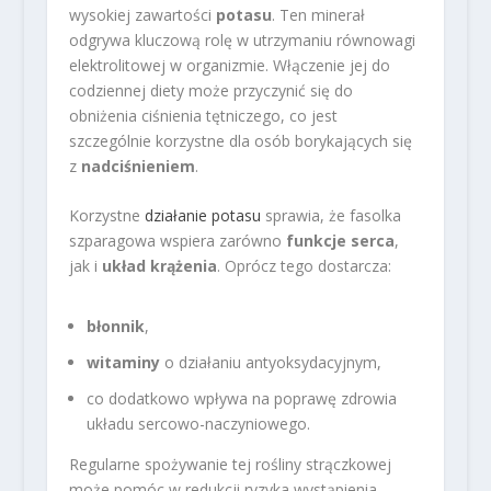
wysokiej zawartości
potasu
. Ten minerał
odgrywa kluczową rolę w utrzymaniu równowagi
elektrolitowej w organizmie. Włączenie jej do
codziennej diety może przyczynić się do
obniżenia ciśnienia tętniczego, co jest
szczególnie korzystne dla osób borykających się
z
nadciśnieniem
.
Korzystne
działanie potasu
sprawia, że fasolka
szparagowa wspiera zarówno
funkcje serca
,
jak i
układ krążenia
. Oprócz tego dostarcza:
błonnik
,
witaminy
o działaniu antyoksydacyjnym,
co dodatkowo wpływa na poprawę zdrowia
układu sercowo-naczyniowego.
Regularne spożywanie tej rośliny strączkowej
może pomóc w redukcji ryzyka wystąpienia