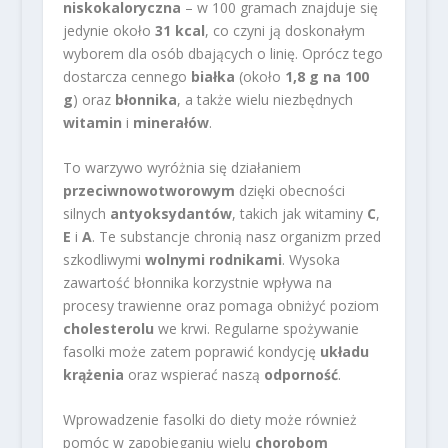
niskokaloryczna
– w 100 gramach znajduje się
jedynie około
31 kcal
, co czyni ją doskonałym
wyborem dla osób dbających o linię. Oprócz tego
dostarcza cennego
białka
(około
1,8 g na 100
g
) oraz
błonnika
, a także wielu niezbędnych
witamin
i
minerałów
.
To warzywo wyróżnia się działaniem
przeciwnowotworowym
dzięki obecności
silnych
antyoksydantów
, takich jak witaminy
C
,
E
i
A
. Te substancje chronią nasz organizm przed
szkodliwymi
wolnymi rodnikami
. Wysoka
zawartość błonnika korzystnie wpływa na
procesy trawienne oraz pomaga obniżyć poziom
cholesterolu
we krwi. Regularne spożywanie
fasolki może zatem poprawić kondycję
układu
krążenia
oraz wspierać naszą
odporność
.
Wprowadzenie fasolki do diety może również
pomóc w zapobieganiu wielu
chorobom