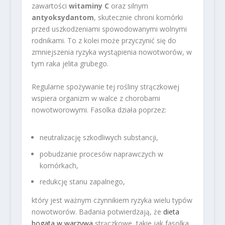
zawartości
witaminy C
oraz silnym
antyoksydantom
, skutecznie chroni komórki
przed uszkodzeniami spowodowanymi wolnymi
rodnikami. To z kolei może przyczynić się do
zmniejszenia ryzyka wystąpienia nowotworów, w
tym raka jelita grubego.
Regularne spożywanie tej rośliny strączkowej
wspiera organizm w walce z chorobami
nowotworowymi. Fasolka działa poprzez:
neutralizację szkodliwych substancji,
pobudzanie procesów naprawczych w
komórkach,
redukcję stanu zapalnego,
który jest ważnym czynnikiem ryzyka wielu typów
nowotworów. Badania potwierdzają, że
dieta
bogata w warzywa
strączkowe, takie jak fasolka