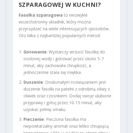
SZPARAGOWEJ W KUCHNI?
Fasolka szparagowa
to niezwykle
wszechstronny składnik, który można
przyrządzać na wiele interesujących sposobów.
Oto kilka z najbardziej popularnych metod:
Gotowanie
: Wystarczy wrzucić fasolkę do
osolonej wody i gotować przez około 5-7
minut, aby zachowała chrupkość, a
jednocześnie stała się miękka.
Duszenie
: Doskonałym rozwiązaniem jest
duszenie fasolki na patelni z odrobiną oliwy z
oliwek oraz czosnkiem. Dodaj swoje ulubione
przyprawy i gotuj przez 10-15 minut, aby
uzyskać pełnię smaku.
Pieczenie
: Pieczona fasolka ma
niepowtarzalny aromat oraz lekko chrupiącą
konsystencję. Ułóż ją na blasze, skrop oliwą i