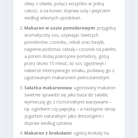
oliwy z oliwek, połącz wszystko w jedną
całość, a na koniec dopraw solą i pieprzem
według własnych upodobań.
Makaron w sosie pomidorowym
: przygotuj
aromatyczny sos, używając świeżych
pomidorów, czosnku, cebuli oraz bazylii,
najpierw podsmaż cebulę i czosnek na patelni,
a potem dodaj pokrojone pomidory, gotuj
przez około 15 minut, aż sos zgęstnieje i
nabierze intensywnego smaku, podawaj go z
ugotowanym makaronem pełnoziarnistym.
Sałatka makaronowa
: ugotowany makaron
świetnie sprawdzi się jako baza do sałatki,
wymieszaj go z różnorodnymi warzywami –
np. ogórkiem czy papryką – a następnie skrop
jogurtem naturalnym jako dressingiem i
dopraw według uznania.
Makaron z brokułami
: ugotuj brokuły na