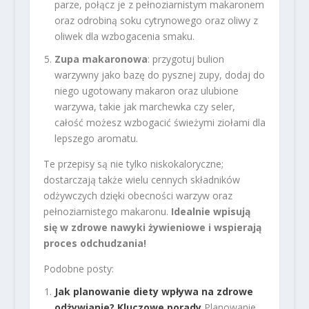
parze, połącz je z pełnoziarnistym makaronem
oraz odrobiną soku cytrynowego oraz oliwy z
oliwek dla wzbogacenia smaku.
Zupa makaronowa
: przygotuj bulion
warzywny jako bazę do pysznej zupy, dodaj do
niego ugotowany makaron oraz ulubione
warzywa, takie jak marchewka czy seler,
całość możesz wzbogacić świeżymi ziołami dla
lepszego aromatu.
Te przepisy są nie tylko niskokaloryczne;
dostarczają także wielu cennych składników
odżywczych dzięki obecności warzyw oraz
pełnoziarnistego makaronu.
Idealnie wpisują
się w zdrowe nawyki żywieniowe i wspierają
proces odchudzania!
Podobne posty:
Jak planowanie diety wpływa na zdrowe
odżywianie? Kluczowe porady
Planowanie