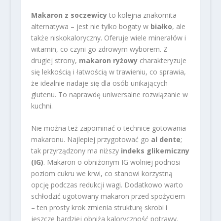
Makaron z soczewicy
to kolejna znakomita
alternatywa – jest nie tylko bogaty w
białko
, ale
także niskokaloryczny. Oferuje wiele minerałów i
witamin, co czyni go zdrowym wyborem. Z
drugiej strony,
makaron ryżowy
charakteryzuje
się lekkością i łatwością w trawieniu, co sprawia,
że idealnie nadaje się dla osób unikających
glutenu. To naprawdę uniwersalne rozwiązanie w
kuchni.
Nie można też zapominać o technice gotowania
makaronu. Najlepiej przygotować go
al dente
;
tak przyrządzony ma niższy
indeks glikemiczny
(IG)
. Makaron o obniżonym IG wolniej podnosi
poziom cukru we krwi, co stanowi korzystną
opcję podczas redukcji wagi. Dodatkowo warto
schłodzić ugotowany makaron przed spożyciem
– ten prosty krok zmienia strukturę skrobi i
jeszcze bardziej obniża kaloryczność potrawy.