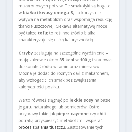
makaronowych potraw. Te smakołyki są bogate
w
białko
i
kwasy omega-3
, co korzystnie
wpływa na metabolizm oraz wspomaga redukcję
tkanki tłuszczowej. Ciekawą alternatywą może
być także
tofu
; to roślinne źródło białka
charakteryzuje się niską kalorycznością.
Grzyby
zasługują na szczególne wyróżnienie –
mają zaledwie około
35 kcal
w
100 g
i stanowią
doskonałe źródło witamin oraz minerałów.
Można je dodać do różnych dań z makaronem,
aby wzbogacić ich smak bez zwiększania
kaloryczności posiłku.
Warto również sięgnąć po
lekkie sosy
na bazie
jogurtu naturalnego lub pomidorów. Ostre
przyprawy takie jak
pieprz cayenne
czy
chili
potrafią przyspieszyć metabolizm i wspierać
proces spalania tłuszczu
. Zastosowanie tych