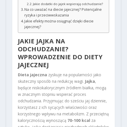
Jakie dodatki do jajek wspierają odchudzanie?
Na co uważać na diecie jajecznej? Potencjalne
ryzyka i przeciwwskazania
Jakie efekty można osiągnąć dzięki diecie
jajecznej?
JAKIE JAJKA NA
ODCHUDZANIE?
WPROWADZENIE DO DIETY
JAJECZNEJ
Dieta jajeczna
zyskuje na popularności jako
skuteczny sposób na redukcję wagi.
Jajka
,
będące niskokalorycznym źródłem białka, mogą
w znacznym stopniu wspierać proces
odchudzania. Przyjmując do sześciu jaj dziennie,
korzystasz z ich sycących właściwości oraz
korzystnego wpływu na metabolizm. Z przeciętną
kalorycznością wynoszącą
70-100 kcal
za
sztukę, jajka dostarczają niezbędnych składników