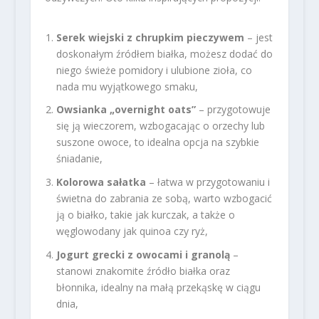
Serek wiejski z chrupkim pieczywem
– jest
doskonałym źródłem białka, możesz dodać do
niego świeże pomidory i ulubione zioła, co
nada mu wyjątkowego smaku,
Owsianka „overnight oats”
– przygotowuje
się ją wieczorem, wzbogacając o orzechy lub
suszone owoce, to idealna opcja na szybkie
śniadanie,
Kolorowa sałatka
– łatwa w przygotowaniu i
świetna do zabrania ze sobą, warto wzbogacić
ją o białko, takie jak kurczak, a także o
węglowodany jak quinoa czy ryż,
Jogurt grecki z owocami i granolą
–
stanowi znakomite źródło białka oraz
błonnika, idealny na małą przekąskę w ciągu
dnia,