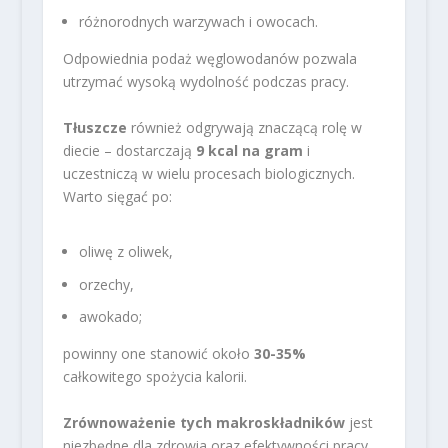
różnorodnych warzywach i owocach.
Odpowiednia podaż węglowodanów pozwala
utrzymać wysoką wydolność podczas pracy.
Tłuszcze
również odgrywają znaczącą rolę w
diecie – dostarczają
9 kcal na gram
i
uczestniczą w wielu procesach biologicznych.
Warto sięgać po:
oliwę z oliwek,
orzechy,
awokado;
powinny one stanowić około
30-35%
całkowitego spożycia kalorii.
Zrównoważenie tych makroskładników
jest
niezbędne dla zdrowia oraz efektywności pracy