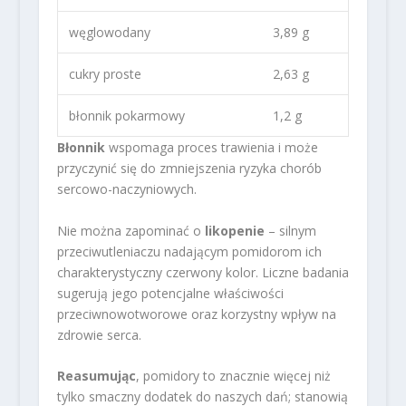
węglowodany
3,89 g
cukry proste
2,63 g
błonnik pokarmowy
1,2 g
Błonnik
wspomaga proces trawienia i może
przyczynić się do zmniejszenia ryzyka chorób
sercowo-naczyniowych.
Nie można zapominać o
likopenie
– silnym
przeciwutleniaczu nadającym pomidorom ich
charakterystyczny czerwony kolor. Liczne badania
sugerują jego potencjalne właściwości
przeciwnowotworowe oraz korzystny wpływ na
zdrowie serca.
Reasumując
, pomidory to znacznie więcej niż
tylko smaczny dodatek do naszych dań; stanowią