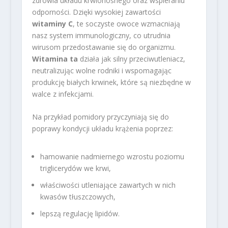
zdrowia układu krwionośnego oraz wspieraniu
odporności. Dzięki wysokiej zawartości
witaminy C
, te soczyste owoce wzmacniają
nasz system immunologiczny, co utrudnia
wirusom przedostawanie się do organizmu.
Witamina ta
działa jak silny przeciwutleniacz,
neutralizując wolne rodniki i wspomagając
produkcję białych krwinek, które są niezbędne w
walce z infekcjami.
Na przykład pomidory przyczyniają się do
poprawy kondycji układu krążenia poprzez:
hamowanie nadmiernego wzrostu poziomu
triglicerydów we krwi,
właściwości utleniające zawartych w nich
kwasów tłuszczowych,
lepszą regulację lipidów.