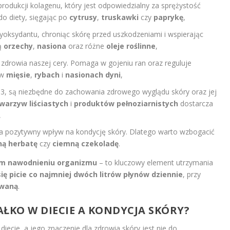
rodukcji kolagenu, który jest odpowiedzialny za sprężystość
o diety, sięgając po
cytrusy
,
truskawki
czy
paprykę
,
tyoksydantu, chroniąc skórę przed uszkodzeniami i wspierając
ą
orzechy
,
nasiona
oraz różne
oleje roślinne
,
 zdrowia naszej cery. Pomaga w gojeniu ran oraz reguluje
 w
mięsie
,
rybach
i
nasionach dyni
,
i B3, są niezbędne do zachowania zdrowego wyglądu skóry oraz jej
warzyw liściastych
i
produktów pełnoziarnistych
dostarcza
,
 pozytywny wpływ na kondycję skóry. Dlatego warto wzbogacić
ną herbatę
czy
ciemną czekoladę
.
ym nawodnieniu organizmu
– to kluczowy element utrzymania
ię picie co najmniej dwóch litrów płynów dziennie
, przy
owaną
.
ŁKO W DIECIE A KONDYCJA SKÓRY?
iecie, a jego znaczenie dla zdrowia skóry jest nie do