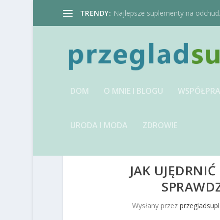
TRENDY:
Najlepsze suplementy na odchudzan
DOM
O MNIE I BLOGU
WSPÓŁPRA
URODA I MODA
ZDROWIE
JAK UJĘDRNI
SPRAWDZ
Wysłany przez
przegladsup