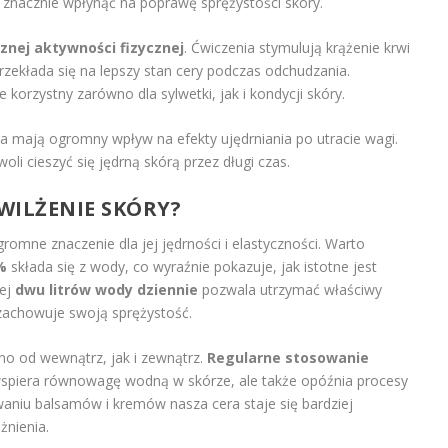
 znacznie wpłynąć na poprawę sprężystości skóry.
nej aktywności fizycznej
. Ćwiczenia stymulują krążenie krwi
rzekłada się na lepszy stan cery podczas odchudzania.
 korzystny zarówno dla sylwetki, jak i kondycji skóry.
ycia mają ogromny wpływ na efekty ujędrniania po utracie wagi.
oli cieszyć się jędrną skórą przez długi czas.
WILŻENIE SKÓRY
?
omne znaczenie dla jej jędrności i elastyczności. Warto
%
składa się z wody, co wyraźnie pokazuje, jak istotne jest
iej
dwu litrów wody dziennie
pozwala utrzymać właściwy
zachowuje swoją sprężystość.
o od wewnątrz, jak i zewnątrz.
Regularne stosowanie
wspiera równowagę wodną w skórze, ale także opóźnia procesy
aniu balsamów i kremów nasza cera staje się bardziej
żnienia.