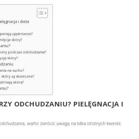
lęgnacja i dieta
pierają ujędrnienie?
ondycja skóry?
zaniu?
 skóry podczas odchudzania?
ycję skóry?
udzaniu
wania na sucho?
 skóry są skuteczne?
drniają skórę?
aniu?
PRZY ODCHUDZANIU? PIELĘGNACJA I
 odchudzania, warto zwrócić uwagę na kilka istotnych kwestii: