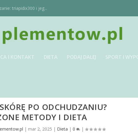
ie: triapidix300 i jeg...
CA I KONTAKT
DIETA
PODAJ DALEJ
SPORT I WYP
Ć SKÓRĘ PO ODCHUDZANIU?
ONE METODY I DIETA
lementow.pl
|
mar 2, 2025
|
Dieta
|
0
|