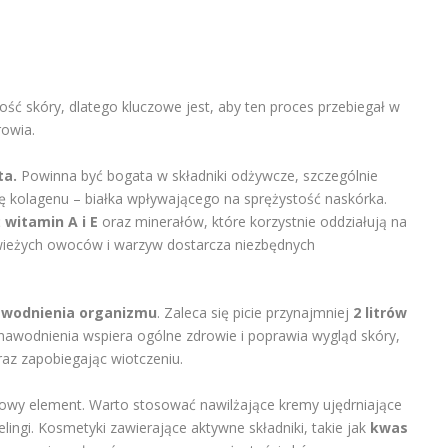
ść skóry, dlatego kluczowe jest, aby ten proces przebiegał w
rowia.
ta.
Powinna być bogata w składniki odżywcze, szczególnie
 kolagenu – białka wpływającego na sprężystość naskórka.
ć
witamin A i E
oraz minerałów, które korzystnie oddziałują na
wieżych owoców i warzyw dostarcza niezbędnych
wodnienia organizmu
. Zaleca się picie przynajmniej
2 litrów
nawodnienia wspiera ogólne zdrowie i poprawia wygląd skóry,
az zapobiegając wiotczeniu.
zowy element. Warto stosować nawilżające kremy ujędrniające
ingi. Kosmetyki zawierające aktywne składniki, takie jak
kwas