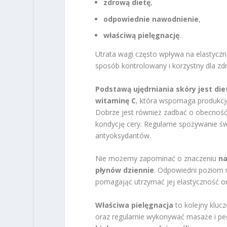
zdrową dietę
,
odpowiednie nawodnienie
,
właściwą pielęgnację
.
Utrata wagi często wpływa na elastyczno
sposób kontrolowany i korzystny dla zd
Podstawą ujędrniania skóry jest die
witaminę C
, która wspomaga produkcję
Dobrze jest również zadbać o obecnoś
kondycję cery. Regularne spożywanie ś
antyoksydantów.
Nie możemy zapominać o znaczeniu
na
płynów dziennie
. Odpowiedni poziom 
pomagając utrzymać jej elastyczność or
Właściwa pielęgnacja
to kolejny kluc
oraz regularnie wykonywać masaże i peel