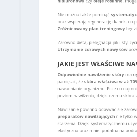
hialuronowy
czy
oleje roślinne
, mogą
Nie można także pominąć
systematycz
oraz wspierają regenerację tkanek, co p
Zróżnicowany plan treningowy
będzie
Zarówno dieta, pielęgnacja jak i styl ż
Utrzymanie zdrowych nawyków
pozw
JAKIE JEST WŁAŚCIWE
NA
Odpowiednie nawilżenie skóry
ma ogr
pamiętać, że
skóra właściwa w aż 70
nawadnianie organizmu. Picie co najmn
poziom nawilżenia, dzięki czemu skóra 
Nawilżanie powinno odbywać się zarówn
preparatów nawilżających
nie tylko 
starzenia. Dzięki systematycznemu używ
elastyczna oraz mniej podatna na podra