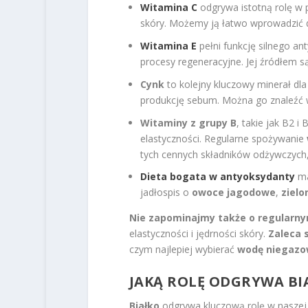
Witamina C
odgrywa istotną rolę w p
skóry. Możemy ją łatwo wprowadzić d
Witamina E
pełni funkcję silnego an
procesy regeneracyjne. Jej źródłem s
Cynk
to kolejny kluczowy minerał dla
produkcję sebum. Można go znaleźć
Witaminy z grupy B
, takie jak B2 
elastyczności. Regularne spożywanie
tych cennych składników odżywczych
Dieta bogata w antyoksydanty
ma
jadłospis o
owoce jagodowe
,
zielo
Nie zapominajmy także o regularn
elastyczności i jędrności skóry.
Zaleca s
czym najlepiej wybierać
wodę niegaz
JAKĄ ROLĘ ODGRYWA BIA
Białko
odgrywa kluczową rolę w naszej d