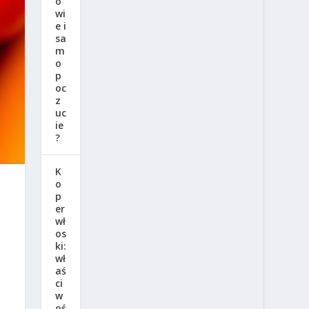
o
wi
e i
sa
m
o
p
oc
z
uc
ie
?
K
o
p
er
wł
os
ki:
wł
aś
ci
w
oś