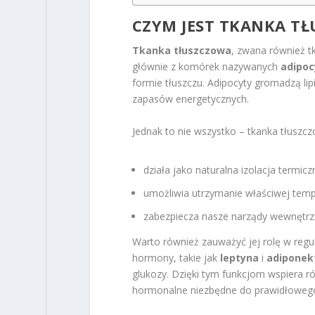
CZYM JEST TKANKA T
Tkanka tłuszczowa
, zwana również tk
głównie z komórek nazywanych
adipoc
formie tłuszczu. Adipocyty gromadzą li
zapasów energetycznych.
Jednak to nie wszystko – tkanka tłuszcz
działa jako naturalna izolacja termic
umożliwia utrzymanie właściwej tempe
zabezpiecza nasze narządy wewnętrz
Warto również zauważyć jej rolę w regu
hormony, takie jak
leptyna
i
adiponek
glukozy. Dzięki tym funkcjom wspiera 
hormonalne niezbędne do prawidłowego 