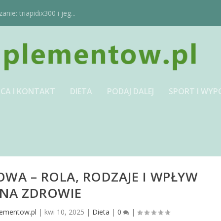
ie: triapidix300 i jeg...
CA I KONTAKT
DIETA
PODAJ DALEJ
SPORT I WYP
WA – ROLA, RODZAJE I WPŁYW
NA ZDROWIE
lementow.pl
|
kwi 10, 2025
|
Dieta
|
0
|