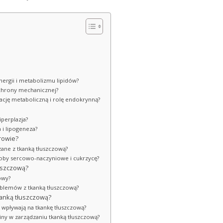
nergii i metabolizmu lipidów?
 ochrony mechanicznej?
ację metaboliczną i rolę endokrynną?
iperplazja?
a i lipogeneza?
drowie?
zane z tkanką tłuszczową?
roby sercowo-naczyniowe i cukrzycę?
łuszczową?
owy?
roblemów z tkanką tłuszczową?
kanką tłuszczową?
na wpływają na tkankę tłuszczową?
iny w zarządzaniu tkanką tłuszczową?