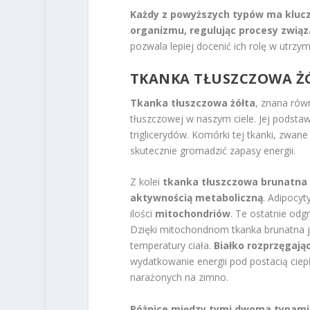
Każdy z powyższych typów ma kluc
organizmu, regulując procesy związ
pozwala lepiej docenić ich rolę w utrz
TKANKA TŁUSZCZOWA Ż
Tkanka tłuszczowa żółta
, znana rów
tłuszczowej w naszym ciele. Jej podsta
triglicerydów. Komórki tej tkanki, zwan
skutecznie gromadzić zapasy energii.
Z kolei
tkanka tłuszczowa brunatna
aktywnością metaboliczną
. Adipocyt
ilości
mitochondriów
. Te ostatnie odg
Dzięki mitochondriom tkanka brunatna je
temperatury ciała.
Białko rozprzęgają
wydatkowanie energii pod postacią cie
narażonych na zimno.
Różnice między tymi dwoma typami 