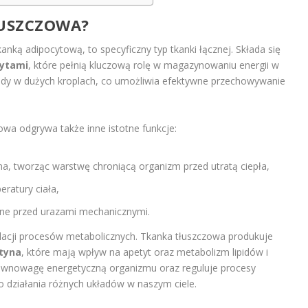
ŁUSZCZOWA?
anką adipocytową, to specyficzny typ tkanki łącznej. Składa się
ytami
, które pełnią kluczową rolę w magazynowaniu energii w
pidy w dużych kroplach, co umożliwia efektywne przechowywanie
owa odgrywa także inne istotne funkcje:
zna, tworząc warstwę chroniącą organizm przed utratą ciepła,
ratury ciała,
ne przed urazami mechanicznymi.
lacji procesów metabolicznych. Tkanka tłuszczowa produkuje
tyna
, które mają wpływ na apetyt oraz metabolizm lipidów i
równowagę energetyczną organizmu oraz reguluje procesy
działania różnych układów w naszym ciele.