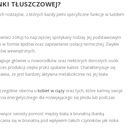
NKI TŁUSZCZOWEJ?
ch rodzajów, z których każdy pełni specyficzne funkcje w ludzkim
wnież żółtą) to najczęściej spotykany rodzaj. Jej podstawowym
w formie lipidów oraz zapewnienie izolacji termicznej. Zwykle
ądów wewnętrznych.
ępuje głównie u noworodków oraz niektórych dorosłych osób.
s produkcji ciepła przez spalanie kalorii. Charakteryzuje się
wia, że jest bardziej aktywna metabolicznie niż jej biała
zczególnie obecna u
kobiet w ciąży
oraz tych, które karmią swoje
parcia energetycznego dla rozwijającego się płodu lub podczas
wiące swoisty pomost między białą a brunatną tkanką
łcania się w brunatną pod wpływem takich czynników jak niska