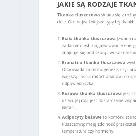
JAKIE SĄ RODZAJE TKA
Tkanka tłuszczowa
składa się z różny
ciele. Oto najważniejsze typy tej tkanki:
Biała tkanka tłuszczowa
(zwana ró
zadaniem jest magazynowanie energii 
znajduje się pod skórą i wokół narz
Brunatna tkanka tłuszczowa
wyst
Odpowiada za termogenezę, czyli proce
większą ilością mitochondriów, co spra
odpowiedniczka.
Różowa tkanka tłuszczowa
jest s
dzieci. Jej rolą jest dostarczanie ws
laktacji.
Adipocyty beżowe
to komórki stano
tłuszczową; mają zdolność przekszta
temperatura czy hormony.