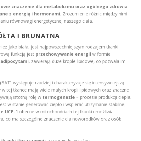
zowe znaczenie dla metabolizmu oraz ogólnego zdrowia
ane z energią i hormonami.
Zrozumienie różnic między nimi
ymaniu równowagi energetycznej naszego ciała.
ÓŁTA I BRUNATNA
nież jako biała, jest najpowszechniejszym rodzajem tkanki
wową funkcją jest
przechowywanie energii
w formie
e
adipocytami
, zawierają duże krople lipidowe, co pozwala im
(BAT) występuje rzadziej i charakteryzuje się intensywniejszą
y w tej tkance mają wiele małych kropli lipidowych oraz znaczne
rywają istotną rolę w
termogenezie
– procesie produkcji ciepła.
st w stanie generować ciepło i wspierać utrzymanie stabilnej
ce UCP-1
obecne w mitochondriach tej tkanki umożliwia
pła, co ma szczególne znaczenie dla noworodków oraz osób
tkanki tłuszczowej
są naprawdę wyraźne: