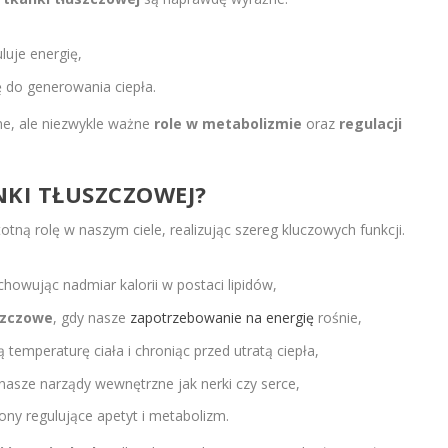
luje energię,
 do generowania ciepła.
ne, ale niezwykle ważne
role w metabolizmie
oraz
regulacji
NKI TŁUSZCZOWEJ?
totną rolę w naszym ciele, realizując szereg kluczowych funkcji.
chowując nadmiar kalorii w postaci lipidów,
szczowe
, gdy nasze
zapotrzebowanie na energię
rośnie,
ą temperaturę ciała i chroniąc przed utratą ciepła,
 nasze narządy wewnętrzne jak nerki czy serce,
ony regulujące apetyt i metabolizm.