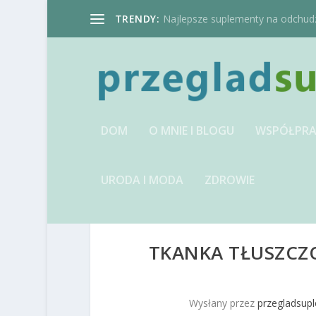
TRENDY:
Najlepsze suplementy na odchudzan
DOM
O MNIE I BLOGU
WSPÓŁPRA
URODA I MODA
ZDROWIE
TKANKA TŁUSZCZO
Wysłany przez
przegladsup