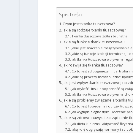
Spis treści
Czym jest tkanka tłuszczowa?
Jakie są rodzaje tkanki tłuszczowej?
Tkanka tłuszczowa żółta i brunatna
Jakie są funkcje tkanki tłuszczowej?
Jakie jest znaczenie magazynowania e
Jakie są funkcje izolacji termicznej i
Jak tkanka tłuszczowa wpływa na regul
Jak rozwija się tkanka tłuszczowa?
Co to jest adipogeneza: hipertrofia i h
Jakie są procesy metaboliczne: lipoliz
Jaki jest wpływ tkanki tłuszczowej na z
Jak otyłość i insulinooporność są zwią
Jak tkanka tłuszczowa wpływa na cho
Jakie są problemy związane z tkanką t
Co to jest lipoedema i obrzęk tłuszcz
Jak wygląda diagnostyka i leczenie p
Jakie są zdrowe nawyki i zarządzanie t
Jak dieta kliniczna i aktywność fizycz
Jaką rolę odgrywają hormony i adipok