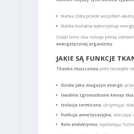
tkanka żółta przede wszystkim akumu
tkanka brunatna wykorzystuje energię
Dzięki temu oba rodzaje pełnią odmien
energetycznej organizmu
.
JAKIE SĄ FUNKCJE TKA
Tkanka tłuszczowa
pełni niezwykle is
Działa jako magazyn energii
, prze
Uwalnia zgromadzone kwasy tłu
Izolacja termiczna
, utrzymując stał
Funkcja amortyzacyjna
, otaczając
Rola endokrynna
, wydzielając horm