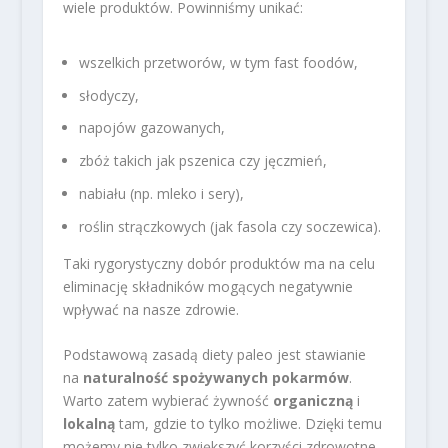
wiele produktów. Powinniśmy unikać:
wszelkich przetworów, w tym fast foodów,
słodyczy,
napojów gazowanych,
zbóż takich jak pszenica czy jęczmień,
nabiału (np. mleko i sery),
roślin strączkowych (jak fasola czy soczewica).
Taki rygorystyczny dobór produktów ma na celu
eliminację składników mogących negatywnie
wpływać na nasze zdrowie.
Podstawową zasadą diety paleo jest stawianie
na
naturalność spożywanych pokarmów
.
Warto zatem wybierać żywność
organiczną
i
lokalną
tam, gdzie to tylko możliwe. Dzięki temu
możemy nie tylko zwiększyć korzyści zdrowotne