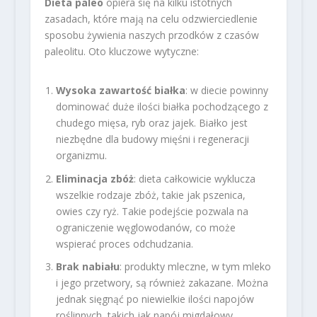
Dieta paleo
opiera się na kilku istotnych
zasadach, które mają na celu odzwierciedlenie
sposobu żywienia naszych przodków z czasów
paleolitu. Oto kluczowe wytyczne:
Wysoka zawartość białka
: w diecie powinny
dominować duże ilości białka pochodzącego z
chudego mięsa, ryb oraz jajek. Białko jest
niezbędne dla budowy mięśni i regeneracji
organizmu.
Eliminacja zbóż
: dieta całkowicie wyklucza
wszelkie rodzaje zbóż, takie jak pszenica,
owies czy ryż. Takie podejście pozwala na
ograniczenie węglowodanów, co może
wspierać proces odchudzania.
Brak nabiału
: produkty mleczne, w tym mleko
i jego przetwory, są również zakazane. Można
jednak sięgnąć po niewielkie ilości napojów
roślinnych, takich jak napój migdałowy.