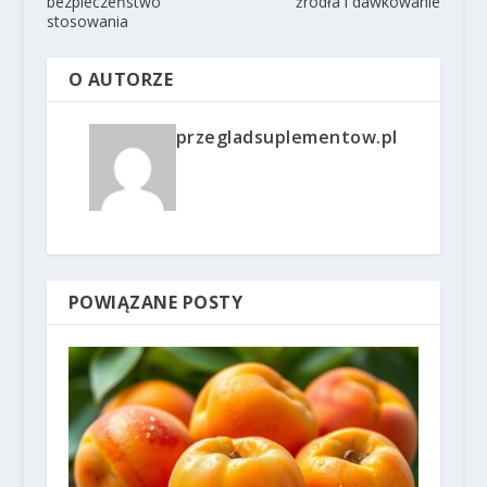
bezpieczeństwo
źródła i dawkowanie
stosowania
O AUTORZE
przegladsuplementow.pl
POWIĄZANE POSTY