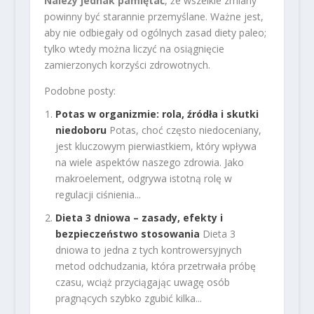
Należy jednak pamiętać
, że wszelkie zmiany
powinny być starannie przemyślane. Ważne jest,
aby nie odbiegały od ogólnych zasad diety paleo;
tylko wtedy można liczyć na osiągnięcie
zamierzonych korzyści zdrowotnych.
Podobne posty:
Potas w organizmie: rola, źródła i skutki
niedoboru
Potas, choć często niedoceniany,
jest kluczowym pierwiastkiem, który wpływa
na wiele aspektów naszego zdrowia. Jako
makroelement, odgrywa istotną rolę w
regulacji ciśnienia...
Dieta 3 dniowa – zasady, efekty i
bezpieczeństwo stosowania
Dieta 3
dniowa to jedna z tych kontrowersyjnych
metod odchudzania, która przetrwała próbę
czasu, wciąż przyciągając uwagę osób
pragnących szybko zgubić kilka...