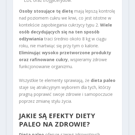
LDL oraz trójglicerydów.
Osoby stosujące tę dietę
mają lepszą kontrolę
nad poziomem cukru we krwi, co jest istotne w
kontekście zapobiegania cukrzycy typu 2.
Wiele
osób decydujących się na ten sposób
odżywiania
traci średnio około 8 kg w ciągu
roku, nie martwiąc się przy tym o kalorie.
Eliminując wysoko przetworzone produkty
oraz rafinowane cukry
, wspieramy zdrowe
funkcjonowanie organizmu.
Wszystkie te elementy sprawiają, że
dieta paleo
staje się atrakcyjnym wyborem dla tych, którzy
pragną poprawić swoje zdrowie i samopoczucie
poprzez zmianę stylu życia.
JAKIE SĄ EFEKTY DIETY
PALEO NA ZDROWIE?
Dieta paleo
oferuje szereg zdrowotnych