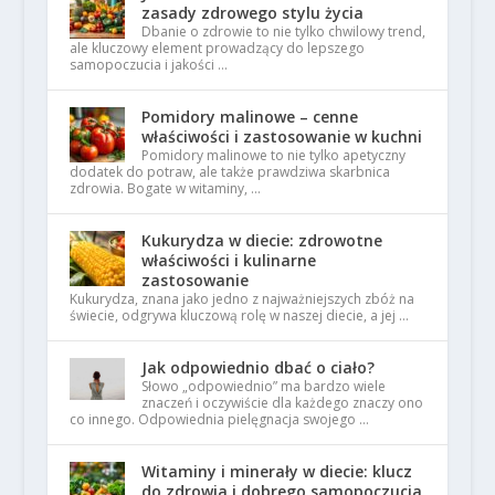
zasady zdrowego stylu życia
Dbanie o zdrowie to nie tylko chwilowy trend,
ale kluczowy element prowadzący do lepszego
samopoczucia i jakości …
Pomidory malinowe – cenne
właściwości i zastosowanie w kuchni
Pomidory malinowe to nie tylko apetyczny
dodatek do potraw, ale także prawdziwa skarbnica
zdrowia. Bogate w witaminy, …
Kukurydza w diecie: zdrowotne
właściwości i kulinarne
zastosowanie
Kukurydza, znana jako jedno z najważniejszych zbóż na
świecie, odgrywa kluczową rolę w naszej diecie, a jej …
Jak odpowiednio dbać o ciało?
Słowo „odpowiednio” ma bardzo wiele
znaczeń i oczywiście dla każdego znaczy ono
co innego. Odpowiednia pielęgnacja swojego …
Witaminy i minerały w diecie: klucz
do zdrowia i dobrego samopoczucia