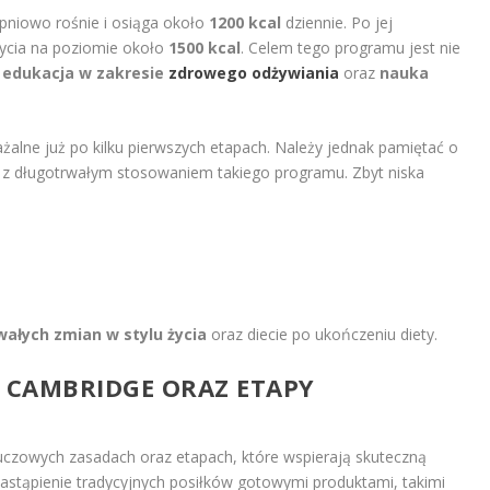
pniowo rośnie i osiąga około
1200 kcal
dziennie. Po jej
życia na poziomie około
1500 kcal
. Celem tego programu jest nie
e
edukacja w zakresie
zdrowego odżywiania
oraz
nauka
alne już po kilku pierwszych etapach. Należy jednak pamiętać o
 z długotrwałym stosowaniem takiego programu. Zbyt niska
ałych zmian w stylu życia
oraz diecie po ukończeniu diety.
TY CAMBRIDGE ORAZ ETAPY
kluczowych zasadach oraz etapach, które wspierają skuteczną
astąpienie tradycyjnych posiłków gotowymi produktami, takimi