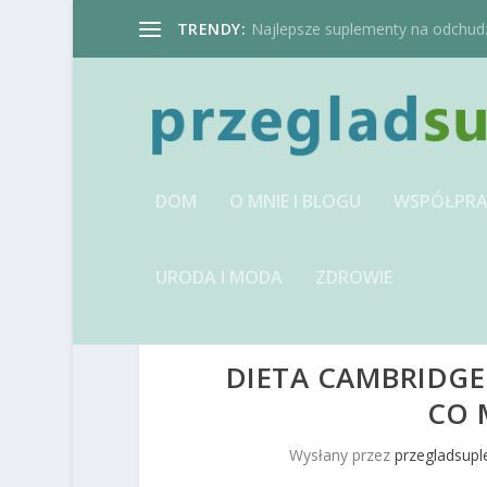
TRENDY:
Najlepsze suplementy na odchudzan
DOM
O MNIE I BLOGU
WSPÓŁPRA
URODA I MODA
ZDROWIE
DIETA CAMBRIDGE 
CO 
Wysłany przez
przegladsup