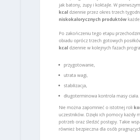
jak batony, zupy i koktajle. W pierwszy
kcal
dziennie przez okres trzech tygodn
niskokalorycznych produktów
każdeg
Po zakończeniu tego etapu przechodzi
obiadu oprócz trzech gotowych posiłkó
kcal
dziennie w kolejnych fazach progr
przygotowanie,
utrata wagi,
stabilizacja,
długoterminowa kontrola masy ciała.
Nie można zapomnieć o istotnej roli
ko
uczestników. Dzięki ich pomocy każdy
potrzeb oraz śledzić postępy. Takie wspar
również bezpieczna dla osób pragnących