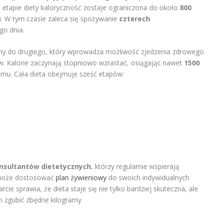
m etapie diety kaloryczność zostaje ograniczona do około
800
i. W tym czasie zaleca się spożywanie
czterech
o dnia.
my do drugiego, który wprowadza możliwość zjedzenia zdrowego
w. Kalorie zaczynają stopniowo wzrastać, osiągając nawet
1500
amu. Cała dieta obejmuje sześć etapów:
nsultantów dietetycznych
, którzy regularnie wspierają
 może dostosować
plan żywieniowy
do swoich indywidualnych
cie sprawia, że dieta staje się nie tylko bardziej skuteczna, ale
 zgubić zbędne kilogramy.