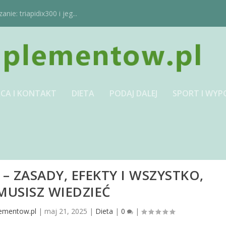
ie: triapidix300 i jeg...
CA I KONTAKT
DIETA
PODAJ DALEJ
SPORT I WYP
– ZASADY, EFEKTY I WSZYSTKO,
MUSISZ WIEDZIEĆ
lementow.pl
|
maj 21, 2025
|
Dieta
|
0
|