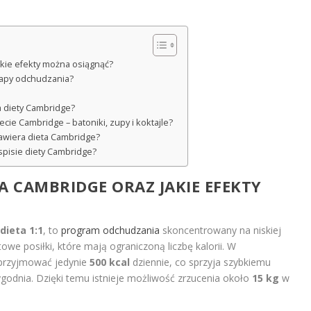
akie efekty można osiągnąć?
etapy odchudzania?
a diety Cambridge?
cie Cambridge – batoniki, zupy i koktajle?
awiera dieta Cambridge?
ospisie diety Cambridge?
A CAMBRIDGE ORAZ JAKIE EFEKTY
dieta 1:1
, to
program odchudzania
skoncentrowany na niskiej
owe posiłki, które mają ograniczoną liczbę kalorii. W
przyjmować jedynie
500 kcal
dziennie, co sprzyja szybkiemu
godnia. Dzięki temu istnieje możliwość zrzucenia około
15 kg
w