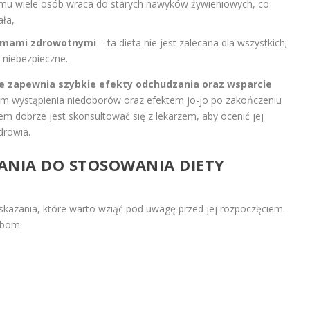
mu wiele osób wraca do starych nawyków żywieniowych, co
ała,
lemami zdrowotnymi
– ta dieta nie jest zalecana dla wszystkich;
 niebezpieczne.
e zapewnia szybkie efekty odchudzania oraz wsparcie
iem wystąpienia niedoborów oraz efektem jo-jo po zakończeniu
em dobrze jest skonsultować się z lekarzem, aby ocenić jej
drowia.
ZANIA DO STOSOWANIA DIETY
azania, które warto wziąć pod uwagę przed jej rozpoczęciem.
obom: