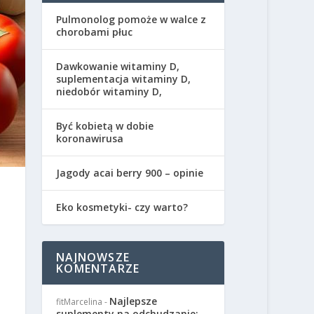
Pulmonolog pomoże w walce z
chorobami płuc
Dawkowanie witaminy D,
suplementacja witaminy D,
niedobór witaminy D,
Być kobietą w dobie
koronawirusa
Jagody acai berry 900 – opinie
Eko kosmetyki- czy warto?
NAJNOWSZE
KOMENTARZE
Najlepsze
fitMarcelina
-
suplementy na odchudzanie: