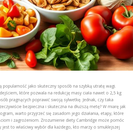
 popularność jako skuteczny sposób na szybką utratę wagi.
dejściem, które pozwala na redukcję masy ciała nawet o 2,5 kg
sób pragnących poprawić swoją sylwetkę. Jednak, czy taka
eczywiście bezpieczna i skuteczna na dłuższą metę? W miarę jak
program, warto przyjrzeć się zasadom jego działania, etapy, które
yściom i zagrożeniom. Zrozumienie diety Cambridge może pomóc
y jest to właściwy wybór dla każdego, kto marzy o smuklejszej